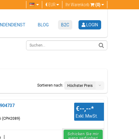
€
EUR
Ihr Warenkorb
(0)
NDENDIENST
BLOG
B2C
LOGIN
Sortieren nach:
Höchster Preis
4904737
€--,--
*
Exkl. MwSt.
5G (CPH2089)
Schicken Sie mir
n
wenn verfügbar!