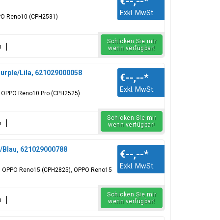
€--,--
*
Exkl. MwSt.
OPPO Reno10 (CPH2531)
Schicken Sie mir
n
wenn verfügbar!
urple/Lila, 621029000058
€--,--
*
Exkl. MwSt.
ür: OPPO Reno10 Pro (CPH2525)
Schicken Sie mir
n
wenn verfügbar!
e/Blau, 621029000788
€--,--
*
Exkl. MwSt.
für: OPPO Reno15 (CPH2825), OPPO Reno15
Schicken Sie mir
n
wenn verfügbar!