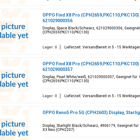
OPPO Find X8 Pro (CPH2659;PKC110;PKC130) D
621029000356
Display, Space Black/Schwarz, 621029000356, Geeignet 
(CPH2659;PKC110;PKC130)
Lager: 0
Lieferzeit: Versandbereit in 5 - 15 Werktage
OPPO Find X8 Pro (CPH2659;PKC110;PKC130) Di
621029000357
Display, Pearl White/weiß, 621029000357, Geeignet für:
(CPH2659;PKC110;PKC130)
Lager: 0
Lieferzeit: Versandbereit in 5 - 15 Werktage
OPPO Reno5 Pro 5G (CPH2603) Display, Starli
Display, Starlight Black/Schwarz, 4906179, Geeignet fü
X3 Neo (CPH2207)