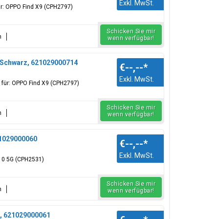
Exkl. MwSt.
ür: OPPO Find X9 (CPH2797)
Schicken Sie mir
n
wenn verfügbar!
/Schwarz, 621029000714
€--,--
*
Exkl. MwSt.
 für: OPPO Find X9 (CPH2797)
Schicken Sie mir
n
wenn verfügbar!
21029000060
€--,--
*
Exkl. MwSt.
o10 5G (CPH2531)
Schicken Sie mir
n
wenn verfügbar!
u, 621029000061