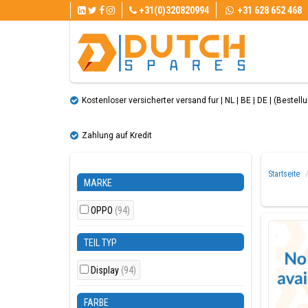
+31(0)320820994
+31 628 652 468
Kostenloser versicherter versand fur | NL | BE | DE | (Bestellun
Zahlung auf Kredit
Startseite
MARKE
OPPO
(94)
TEIL TYP
Display
(94)
FARBE