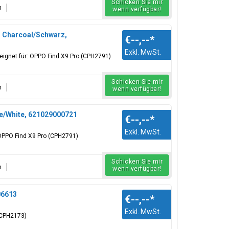
Schicken Sie mir
n
wenn verfügbar!
m Charcoal/Schwarz,
€--,--
*
Exkl. MwSt.
ignet für: OPPO Find X9 Pro (CPH2791)
Schicken Sie mir
n
wenn verfügbar!
te/White, 621029000721
€--,--
*
Exkl. MwSt.
 OPPO Find X9 Pro (CPH2791)
Schicken Sie mir
n
wenn verfügbar!
06613
€--,--
*
Exkl. MwSt.
 (CPH2173)