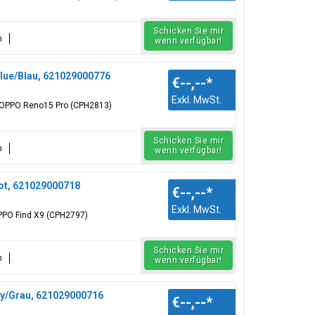
Schicken Sie mir
n
wenn verfügbar!
lue/Blau, 621029000776
€--,--
*
Exkl. MwSt.
: OPPO Reno15 Pro (CPH2813)
Schicken Sie mir
n
wenn verfügbar!
Rot, 621029000718
€--,--
*
Exkl. MwSt.
OPPO Find X9 (CPH2797)
Schicken Sie mir
n
wenn verfügbar!
ay/Grau, 621029000716
€--,--
*