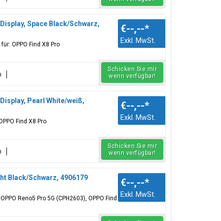
isplay, Space Black/Schwarz,
€--,--
*
Exkl. MwSt.
für: OPPO Find X8 Pro
Schicken Sie mir
n
wenn verfügbar!
splay, Pearl White/weiß,
€--,--
*
Exkl. MwSt.
 OPPO Find X8 Pro
Schicken Sie mir
n
wenn verfügbar!
ght Black/Schwarz, 4906179
€--,--
*
Exkl. MwSt.
r: OPPO Reno5 Pro 5G (CPH2603), OPPO Find