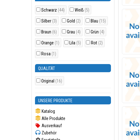
Schwarz
(44)
Weiß
(5)
Silber
(3)
Gold
(2)
Blau
(15)
Braun
(6)
Grau
(4)
Grün
(4)
Orange
(1)
Lila
(5)
Rot
(2)
Rosa
(1)
QUALITÄT
Original
(16)
UNSERE PRODUKTE
Katalog
Alle Produkte
Ausverkauf
Zubehör