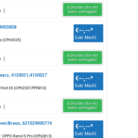
Schicken Sie mir
n
wenn verfügbar!
 4903838
€--,--
*
Exkl. MwSt.
ro (CPH2025)
Schicken Sie mir
n
wenn verfügbar!
warz, 4130031;4130027
€--,--
*
Exkl. MwSt.
O Find X5 (CPH2307;PFFM10)
Schicken Sie mir
n
wenn verfügbar!
own/Braun, 621029000774
€--,--
*
Exkl. MwSt.
r: OPPO Reno15 Pro (CPH2813)