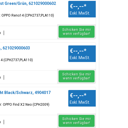
st Green/Grün, 621029000602
€--,--
*
Exkl. MwSt.
ür: OPPO Reno14 (CPH2737;PLA110)
Schicken Sie mir
n
wenn verfügbar!
ß, 621029000603
€--,--
*
Exkl. MwSt.
o14 (CPH2737;PLA110)
Schicken Sie mir
n
wenn verfügbar!
ht Black/Schwarz, 4904017
€--,--
*
Exkl. MwSt.
ür: OPPO Find X2 Neo (CPH2009)
Schicken Sie mir
n
wenn verfügbar!