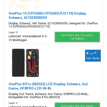
OnePlus 13 (CPH2655;CPH2653;PJZ110) Display,
Schwarz, 621029000359
Display, Schwarz, Inkl. frame, 621029000359, Geeignet für: OnePlus
13 (CPH2655;CPH2653;PJZ110)
Lager: 0
Schicken Sie mir wenn
Lieferzeit: Versandbereit in 5 -
verfügbar!
15 Werktagen
€--,--
*
Exkl. MwSt.
OnePlus 8 Pro (IN2023) LCD Display, Schwarz, Incl.
frame, OP8PRO-LCD-IN-BL
Display, Incl. frame, Schwarz, Incl. frame, OP8PRO-LCD-IN-BL,
Kompatibel mit: OnePlus 8 Pro (IN2023)
Lager: 0
Schicken Sie mir wenn