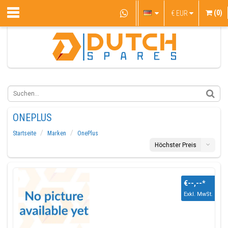
(0)
€
EUR
ONEPLUS
Startseite
Marken
OnePlus
Höchster Preis
€--,--
*
Exkl. MwSt.