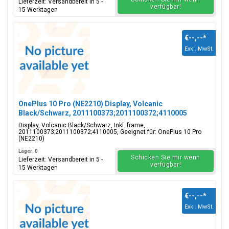
Lieferzeit: Versandbereit in 5 -
verfügbar!
15 Werktagen
€--,--
*
Exkl. MwSt.
OnePlus 10 Pro (NE2210) Display, Volcanic
Black/Schwarz, 2011100373;2011100372;4110005
Display, Volcanic Black/Schwarz, Inkl. frame,
2011100373;2011100372;4110005, Geeignet für: OnePlus 10 Pro
(NE2210)
Lager: 0
Schicken Sie mir wenn
Lieferzeit: Versandbereit in 5 -
verfügbar!
15 Werktagen
€--,--
*
Exkl. MwSt.