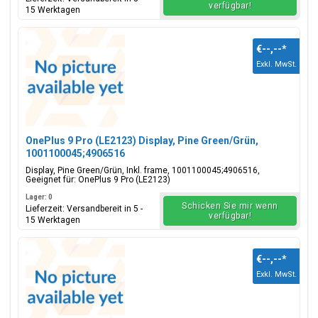
verfügbar!
15 Werktagen
€--,--
*
Exkl. MwSt.
OnePlus 9 Pro (LE2123) Display, Pine Green/Grün,
1001100045;4906516
Display, Pine Green/Grün, Inkl. frame, 1001100045;4906516,
Geeignet für: OnePlus 9 Pro (LE2123)
Lager: 0
Schicken Sie mir wenn
Lieferzeit: Versandbereit in 5 -
verfügbar!
15 Werktagen
€--,--
*
Exkl. MwSt.