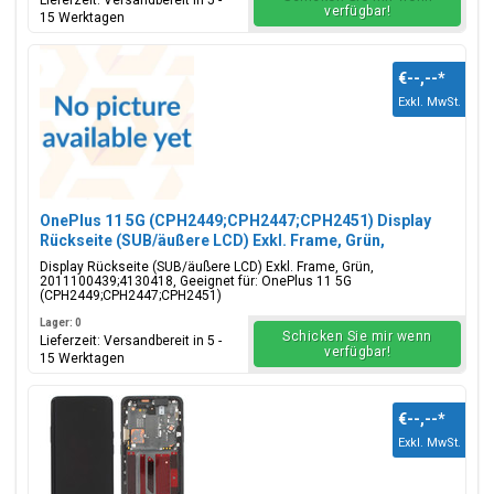
Lieferzeit: Versandbereit in 5 -
verfügbar!
15 Werktagen
€--,--
*
Exkl. MwSt.
OnePlus 11 5G (CPH2449;CPH2447;CPH2451) Display
Rückseite (SUB/äußere LCD) Exkl. Frame, Grün,
2011100439;4130418
Display Rückseite (SUB/äußere LCD) Exkl. Frame, Grün,
2011100439;4130418, Geeignet für: OnePlus 11 5G
(CPH2449;CPH2447;CPH2451)
Lager: 0
Schicken Sie mir wenn
Lieferzeit: Versandbereit in 5 -
verfügbar!
15 Werktagen
€--,--
*
Exkl. MwSt.