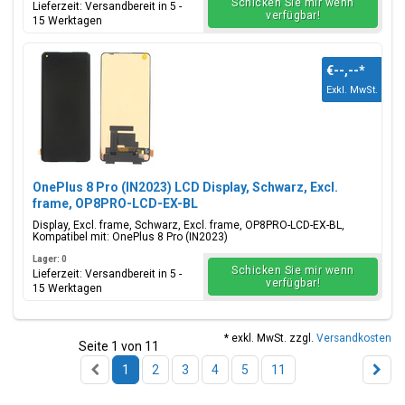
Schicken Sie mir wenn
Lieferzeit: Versandbereit in 5 -
verfügbar!
15 Werktagen
€--,--
*
Exkl. MwSt.
OnePlus 8 Pro (IN2023) LCD Display, Schwarz, Excl.
frame, OP8PRO-LCD-EX-BL
Display, Excl. frame, Schwarz, Excl. frame, OP8PRO-LCD-EX-BL,
Kompatibel mit: OnePlus 8 Pro (IN2023)
Lager: 0
Schicken Sie mir wenn
Lieferzeit: Versandbereit in 5 -
verfügbar!
15 Werktagen
* exkl. MwSt. zzgl.
Versandkosten
Seite 1 von 11
1
2
3
4
5
11