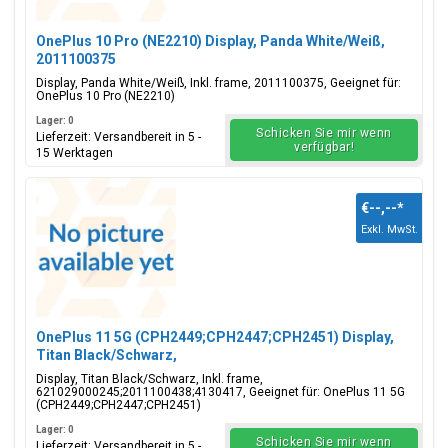
OnePlus 10 Pro (NE2210) Display, Panda White/Weiß,
2011100375
Display, Panda White/Weiß, Inkl. frame, 2011100375, Geeignet für:
OnePlus 10 Pro (NE2210)
Lager: 0
Schicken Sie mir wenn
Lieferzeit: Versandbereit in 5 -
verfügbar!
15 Werktagen
€--,--
*
Exkl. MwSt.
OnePlus 11 5G (CPH2449;CPH2447;CPH2451) Display,
Titan Black/Schwarz,
621029000245;2011100438;4130417
Display, Titan Black/Schwarz, Inkl. frame,
621029000245;2011100438;4130417, Geeignet für: OnePlus 11 5G
(CPH2449;CPH2447;CPH2451)
Lager: 0
Schicken Sie mir wenn
Lieferzeit: Versandbereit in 5 -