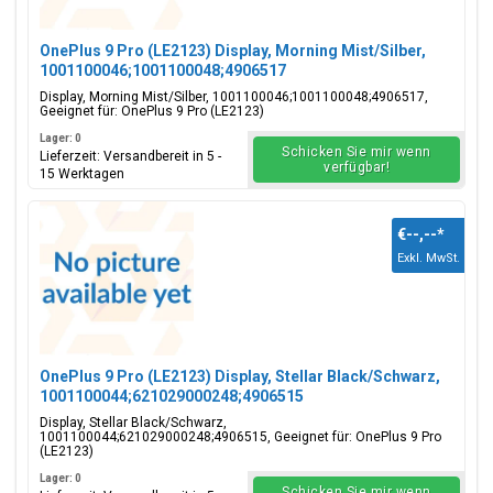
OnePlus 9 Pro (LE2123) Display, Morning Mist/Silber,
1001100046;1001100048;4906517
Display, Morning Mist/Silber, 1001100046;1001100048;4906517,
Geeignet für: OnePlus 9 Pro (LE2123)
Lager: 0
Schicken Sie mir wenn
Lieferzeit: Versandbereit in 5 -
verfügbar!
15 Werktagen
€--,--
*
Exkl. MwSt.
OnePlus 9 Pro (LE2123) Display, Stellar Black/Schwarz,
1001100044;621029000248;4906515
Display, Stellar Black/Schwarz,
1001100044;621029000248;4906515, Geeignet für: OnePlus 9 Pro
(LE2123)
Lager: 0
Schicken Sie mir wenn