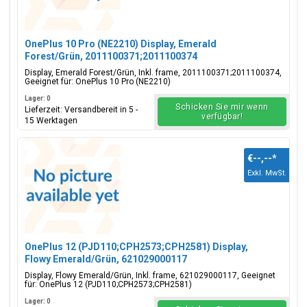
OnePlus 10 Pro (NE2210) Display, Emerald
Forest/Grün, 2011100371;2011100374
Display, Emerald Forest/Grün, Inkl. frame, 2011100371;2011100374,
Geeignet für: OnePlus 10 Pro (NE2210)
Lager: 0
Schicken Sie mir wenn
Lieferzeit: Versandbereit in 5 -
verfügbar!
15 Werktagen
€--,--
*
Exkl. MwSt.
OnePlus 12 (PJD110;CPH2573;CPH2581) Display,
Flowy Emerald/Grün, 621029000117
Display, Flowy Emerald/Grün, Inkl. frame, 621029000117, Geeignet
für: OnePlus 12 (PJD110;CPH2573;CPH2581)
Lager: 0