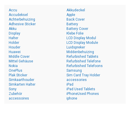
Accu
Akkudeckel
Accudeksel
Apple
Achterbehuizing
Back Cover
Adhesive Sticker
Battery
Akku
Battery Cover
Display
Klebe Folie
Halter
LCD Display Modul
Holder
LCD Display Module
Houder
Luidspreker
Huawei
Middenbehuizing
Middle Cover
Refurbished Tablets
Mittel Gehäuse
Refurbished Telefone
Nokia
Refurbished Telefoons
OnePlus
Samsung
Plak Sticker
Sim Card Tray Holder
Simkaarthouder
accessories
Simkarten Halter
iPad
Sony
iPad Used Tablets
Zubehör
iPhoneUsed Phones
accessoires
iphone