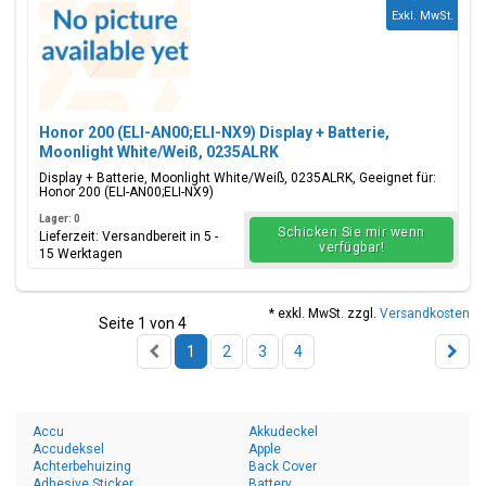
Exkl. MwSt.
Honor 200 (ELI-AN00;ELI-NX9) Display + Batterie,
Moonlight White/Weiß, 0235ALRK
Display + Batterie, Moonlight White/Weiß, 0235ALRK, Geeignet für:
Honor 200 (ELI-AN00;ELI-NX9)
Lager: 0
Schicken Sie mir wenn
Lieferzeit: Versandbereit in 5 -
verfügbar!
15 Werktagen
* exkl. MwSt. zzgl.
Versandkosten
Seite 1 von 4
1
2
3
4
Accu
Akkudeckel
Accudeksel
Apple
Achterbehuizing
Back Cover
Adhesive Sticker
Battery