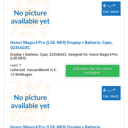
€--,--
*
Exkl. MwSt.
Honor Magic4 Pro (LGE-NX9) Display + Batterie, Cyan,
0235AGXC
Display + Batterie, Cyan, 0235AGXC, Geeignet für: Honor Magic4 Pro
(LGE-NX9)
Lager: 0
Schicken Sie mir wenn
Lieferzeit: Versandbereit in 5 -
verfügbar!
15 Werktagen
€--,--
*
Exkl. MwSt.
Honor Magic4 Pro (LGE-NX9) Display + Batterie,