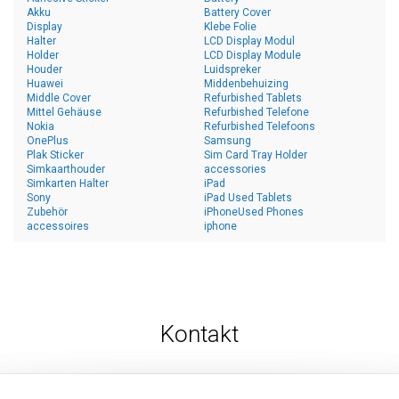
Akku
Battery Cover
Display
Klebe Folie
Halter
LCD Display Modul
Holder
LCD Display Module
Houder
Luidspreker
Huawei
Middenbehuizing
Middle Cover
Refurbished Tablets
Mittel Gehäuse
Refurbished Telefone
Nokia
Refurbished Telefoons
OnePlus
Samsung
Plak Sticker
Sim Card Tray Holder
Simkaarthouder
accessories
Simkarten Halter
iPad
Sony
iPad Used Tablets
Zubehör
iPhoneUsed Phones
accessoires
iphone
Kontakt