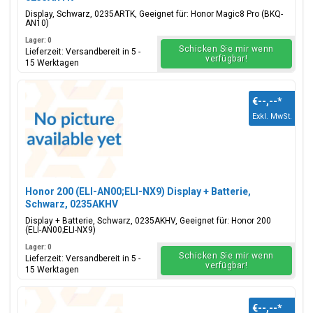
Display, Schwarz, 0235ARTK, Geeignet für: Honor Magic8 Pro (BKQ-
AN10)
Lager: 0
Schicken Sie mir wenn
Lieferzeit: Versandbereit in 5 -
verfügbar!
15 Werktagen
€--,--
*
Exkl. MwSt.
Honor 200 (ELI-AN00;ELI-NX9) Display + Batterie,
Schwarz, 0235AKHV
Display + Batterie, Schwarz, 0235AKHV, Geeignet für: Honor 200
(ELI-AN00;ELI-NX9)
Lager: 0
Schicken Sie mir wenn
Lieferzeit: Versandbereit in 5 -
verfügbar!
15 Werktagen
€--,--
*