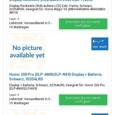
Schwarz, 0235APSH
Display Rückseite (SUB/äußere LCD) Exkl. Frame, Schwarz,
0235APSH, Geeignet für: Honor Magic V5 (MBH-N49;MHG-AN00;MBH-
AN10)
Lager: 0
Schicken Sie mir wenn
Lieferzeit: Versandbereit in 5 -
verfügbar!
15 Werktagen
€--,--
*
Exkl. MwSt.
Honor 200 Pro (ELP-AN00;ELP-NX9) Display + Batterie,
Schwarz, 0235ALRD
Display + Batterie, Schwarz, 0235ALRD, Geeignet für: Honor 200 Pro
(ELP-AN00;ELP-NX9)
Lager: 0
Schicken Sie mir wenn
Lieferzeit: Versandbereit in 5 -
verfügbar!
15 Werktagen