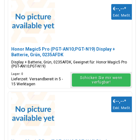
€--,--
*
Exkl. MwSt.
Honor Magic5 Pro (PGT-AN10;PGT-N19) Display +
Batterie, Grün, 0235AFDK
Display + Batterie, Grün, 0235AFDK, Geeignet für: Honor Magic5 Pro
(PGT-AN10;PGT-N19)
Lager: 0
Schicken Sie mir wenn
Lieferzeit: Versandbereit in 5 -
verfügbar!
15 Werktagen
€--,--
*
Exkl. MwSt.