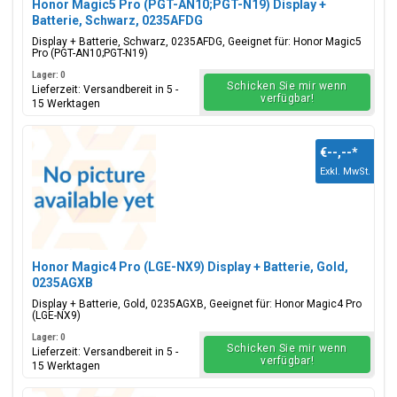
Honor Magic5 Pro (PGT-AN10;PGT-N19) Display +
Batterie, Schwarz, 0235AFDG
Display + Batterie, Schwarz, 0235AFDG, Geeignet für: Honor Magic5
Pro (PGT-AN10;PGT-N19)
Lager: 0
Schicken Sie mir wenn
Lieferzeit: Versandbereit in 5 -
verfügbar!
15 Werktagen
€--,--
*
Exkl. MwSt.
Honor Magic4 Pro (LGE-NX9) Display + Batterie, Gold,
0235AGXB
Display + Batterie, Gold, 0235AGXB, Geeignet für: Honor Magic4 Pro
(LGE-NX9)
Lager: 0
Schicken Sie mir wenn
Lieferzeit: Versandbereit in 5 -
verfügbar!
15 Werktagen