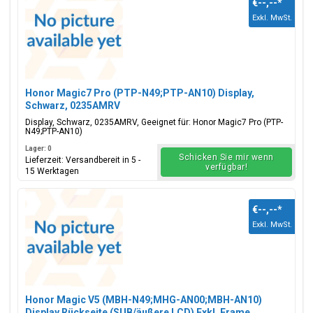
€--,--
*
Exkl. MwSt.
Honor Magic7 Pro (PTP-N49;PTP-AN10) Display,
Schwarz, 0235AMRV
Display, Schwarz, 0235AMRV, Geeignet für: Honor Magic7 Pro (PTP-
N49;PTP-AN10)
Lager: 0
Schicken Sie mir wenn
Lieferzeit: Versandbereit in 5 -
verfügbar!
15 Werktagen
€--,--
*
Exkl. MwSt.
Honor Magic V5 (MBH-N49;MHG-AN00;MBH-AN10)
Display Rückseite (SUB/äußere LCD) Exkl. Frame,