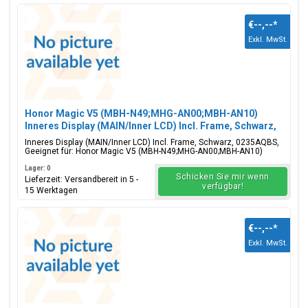
€--,--
*
Exkl. MwSt.
Honor Magic V5 (MBH-N49;MHG-AN00;MBH-AN10)
Inneres Display (MAIN/Inner LCD) Incl. Frame, Schwarz,
0235AQBS
Inneres Display (MAIN/Inner LCD) Incl. Frame, Schwarz, 0235AQBS,
Geeignet für: Honor Magic V5 (MBH-N49;MHG-AN00;MBH-AN10)
Lager: 0
Schicken Sie mir wenn
Lieferzeit: Versandbereit in 5 -
verfügbar!
15 Werktagen
€--,--
*
Exkl. MwSt.