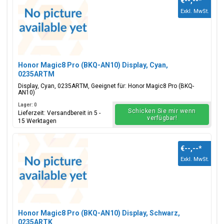
€--,--
*
Exkl. MwSt.
Honor Magic8 Pro (BKQ-AN10) Display, Cyan,
0235ARTM
Display, Cyan, 0235ARTM, Geeignet für: Honor Magic8 Pro (BKQ-
AN10)
Lager: 0
Schicken Sie mir wenn
Lieferzeit: Versandbereit in 5 -
verfügbar!
15 Werktagen
€--,--
*
Exkl. MwSt.
Honor Magic8 Pro (BKQ-AN10) Display, Schwarz,
0235ARTK