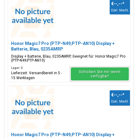
€--,--
*
Exkl. MwSt.
Honor Magic7 Pro (PTP-N49;PTP-AN10) Display +
Batterie, Blau, 0235AMRP
Display + Batterie, Blau, 0235AMRP, Geeignet für: Honor Magic7 Pro
(PTP-N49;PTP-AN10)
Lager: 0
Schicken Sie mir wenn
Lieferzeit: Versandbereit in 5 -
verfügbar!
15 Werktagen
€--,--
*
Exkl. MwSt.
Honor Magic7 Pro (PTP-N49;PTP-AN10) Display +