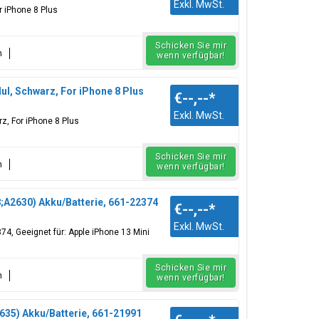
Exkl. MwSt.
 iPhone 8 Plus
Schicken Sie mir
n
wenn verfügbar!
l, Schwarz, For iPhone 8 Plus
€--,--
*
Exkl. MwSt.
z, For iPhone 8 Plus
Schicken Sie mir
n
wenn verfügbar!
;A2630) Akku/Batterie, 661-22374
€--,--
*
Exkl. MwSt.
74, Geeignet für: Apple iPhone 13 Mini
Schicken Sie mir
n
wenn verfügbar!
635) Akku/Batterie, 661-21991