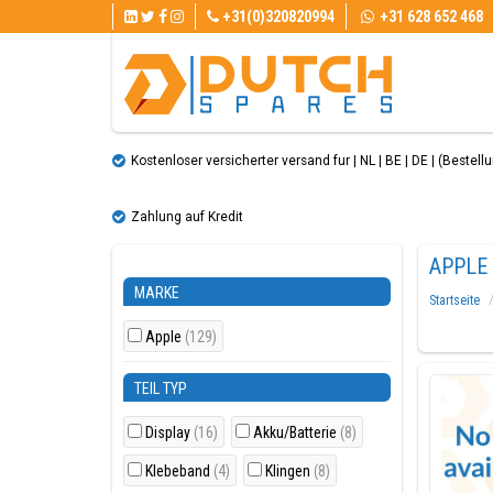
+31(0)320820994
+31 628 652 468
Kostenloser versicherter versand fur | NL | BE | DE | (Bestellun
Zahlung auf Kredit
APPLE
MARKE
Startseite
Apple
(129)
TEIL TYP
Display
(16)
Akku/Batterie
(8)
Klebeband
(4)
Klingen
(8)