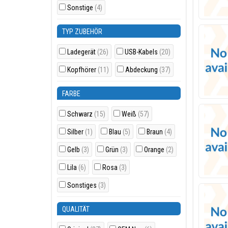
Sonstige
(4)
TYP ZUBEHÖR
Ladegerät
(26)
USB-Kabels
(20)
Kopfhörer
(11)
Abdeckung
(37)
FARBE
Schwarz
(15)
Weiß
(57)
Silber
(1)
Blau
(5)
Braun
(4)
Gelb
(3)
Grün
(3)
Orange
(2)
Lila
(6)
Rosa
(3)
Sonstiges
(3)
QUALITÄT