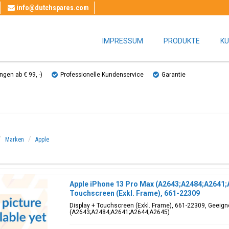
info@dutchspares.com
IMPRESSUM
PRODUKTE
KU
gen ab € 99, ​​-)
Professionelle Kundenservice
Garantie
Marken
Apple
Apple iPhone 13 Pro Max (A2643;A2484;A2641;
Touchscreen (Exkl. Frame), 661-22309
Display + Touchscreen (Exkl. Frame), 661-22309, Geeigne
(A2643;A2484;A2641;A2644;A2645)