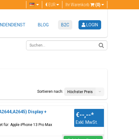
€
EUR
Ihr Warenkorb
(0)
NDENDIENST
BLOG
B2C
LOGIN
Sortieren nach:
Höchster Preis
A2644;A2645) Display +
€--,--
*
Exkl. MwSt.
t für: Apple iPhone 13 Pro Max