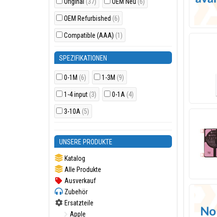
Original
(37)
OEM Neu
(6)
OEM Refurbished
(6)
Compatible (AAA)
(1)
SPEZIFIKATIONEN
0-1M
(6)
1-3M
(9)
1-4 input
(3)
0-1A
(4)
3-10A
(5)
UNSERE PRODUKTE
Katalog
Alle Produkte
Ausverkauf
Zubehör
Ersatzteile
Apple