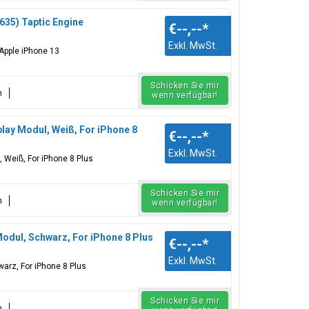
635) Taptic Engine
€--,--
*
Exkl. MwSt.
 Apple iPhone 13
Schicken Sie mir
n
wenn verfügbar!
lay Modul, Weiß, For iPhone 8
€--,--
*
Exkl. MwSt.
 Weiß, For iPhone 8 Plus
Schicken Sie mir
n
wenn verfügbar!
odul, Schwarz, For iPhone 8 Plus
€--,--
*
Exkl. MwSt.
arz, For iPhone 8 Plus
Schicken Sie mir
n