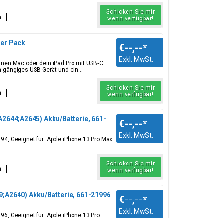
Schicken Sie mir
n
wenn verfügbar!
ter Pack
€--,--
*
Exkl. MwSt.
einen Mac oder dein iPad Pro mit USB‑C
 gängiges USB Gerät und ein...
Schicken Sie mir
n
wenn verfügbar!
2644;A2645) Akku/Batterie, 661-
€--,--
*
Exkl. MwSt.
294, Geeignet für: Apple iPhone 13 Pro Max
Schicken Sie mir
n
wenn verfügbar!
;A2640) Akku/Batterie, 661-21996
€--,--
*
Exkl. MwSt.
96, Geeignet für: Apple iPhone 13 Pro