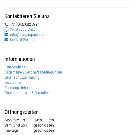
Kontaktieren Sie uns
+31(0)320820994
Whatsapp Chat
info@dutchspares.com
Kontakt Formular
Informationen
Kundendienst
Allgemeinen Geschäftsbedingungen
Datenschutzerklärung
Disclaimer
Zahlungs Information
Rücksendungen & Garantien
Öffnungszeiten
Mon. t/m Fre.
09:30 - 17:30
Sam. und Son.
geschlossen
Feiertagen:
geschlossen