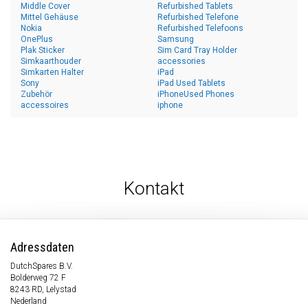
Middle Cover
Refurbished Tablets
Mittel Gehäuse
Refurbished Telefone
Nokia
Refurbished Telefoons
OnePlus
Samsung
Plak Sticker
Sim Card Tray Holder
Simkaarthouder
accessories
Simkarten Halter
iPad
Sony
iPad Used Tablets
Zubehör
iPhoneUsed Phones
accessoires
iphone
Kontakt
Adressdaten
DutchSpares B.V.
Bolderweg 72 F
8243 RD, Lelystad
Nederland