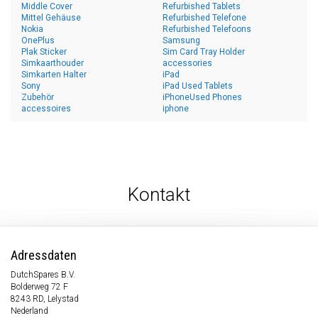
Middle Cover
Refurbished Tablets
Mittel Gehäuse
Refurbished Telefone
Nokia
Refurbished Telefoons
OnePlus
Samsung
Plak Sticker
Sim Card Tray Holder
Simkaarthouder
accessories
Simkarten Halter
iPad
Sony
iPad Used Tablets
Zubehör
iPhoneUsed Phones
accessoires
iphone
Kontakt
Adressdaten
DutchSpares B.V.
Bolderweg 72 F
8243 RD, Lelystad
Nederland