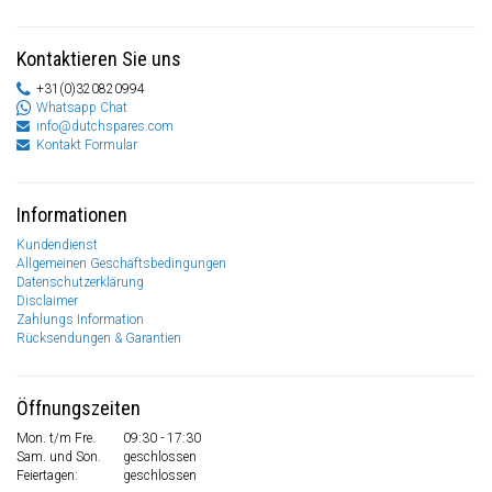
Kontaktieren Sie uns
+31(0)320820994
Whatsapp Chat
info@dutchspares.com
Kontakt Formular
Informationen
Kundendienst
Allgemeinen Geschäftsbedingungen
Datenschutzerklärung
Disclaimer
Zahlungs Information
Rücksendungen & Garantien
Öffnungszeiten
Mon. t/m Fre.
09:30 - 17:30
Sam. und Son.
geschlossen
Feiertagen:
geschlossen