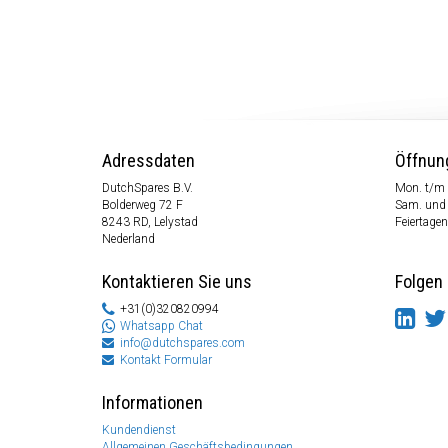
Adressdaten
Öffnun
DutchSpares B.V.
Mon. t/m 
Bolderweg 72 F
Sam. und
8243 RD, Lelystad
Feiertagen
Nederland
Kontaktieren Sie uns
Folgen 
+31(0)320820994
Whatsapp Chat
info@dutchspares.com
Kontakt Formular
Informationen
Kundendienst
Allgemeinen Geschäftsbedingungen