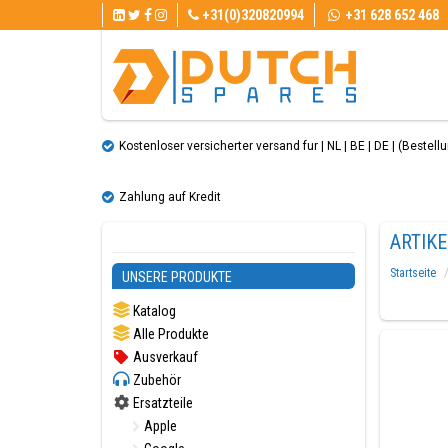
+31(0)320820994
+31 628 652 468
Kostenloser versicherter versand fur | NL | BE | DE | (Bestellun
Zahlung auf Kredit
ARTIK
Startseite
UNSERE PRODUKTE
Katalog
Alle Produkte
Ausverkauf
Zubehör
Ersatzteile
Apple