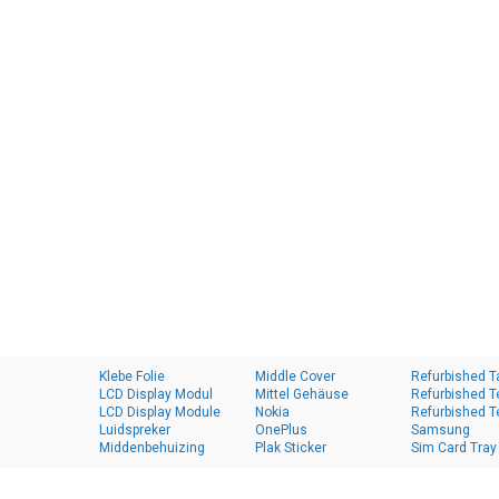
Klebe Folie
Middle Cover
Refurbished T
LCD Display Modul
Mittel Gehäuse
Refurbished T
LCD Display Module
Nokia
Refurbished T
Luidspreker
OnePlus
Samsung
Middenbehuizing
Plak Sticker
Sim Card Tray