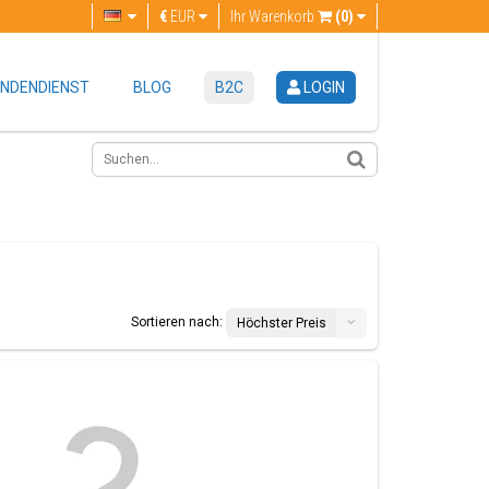
€
EUR
Ihr Warenkorb
(0)
NDENDIENST
BLOG
B2C
LOGIN
Sortieren nach:
Höchster Preis