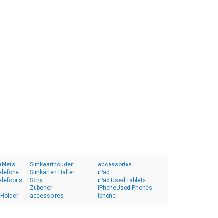
ablets
Simkaarthouder
accessories
elefone
Simkarten Halter
iPad
elefoons
Sony
iPad Used Tablets
Zubehör
iPhoneUsed Phones
 Holder
accessoires
iphone