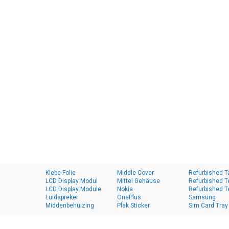
Klebe Folie
Middle Cover
Refurbished T
LCD Display Modul
Mittel Gehäuse
Refurbished T
LCD Display Module
Nokia
Refurbished T
Luidspreker
OnePlus
Samsung
Middenbehuizing
Plak Sticker
Sim Card Tray