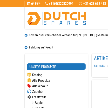
+31(0)320820994
+31 628 652 468
Kostenloser versicherter versand fur | NL | BE | DE | (Bestellun
Zahlung auf Kredit
ARTIKE
Startseite
UNSERE PRODUKTE
Katalog
Alle Produkte
Ausverkauf
Zubehör
Ersatzteile
Apple