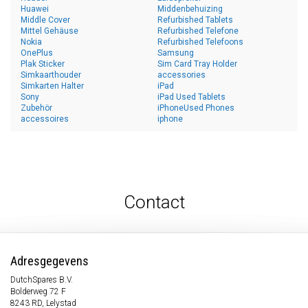
Huawei
Middenbehuizing
Middle Cover
Refurbished Tablets
Mittel Gehäuse
Refurbished Telefone
Nokia
Refurbished Telefoons
OnePlus
Samsung
Plak Sticker
Sim Card Tray Holder
Simkaarthouder
accessories
Simkarten Halter
iPad
Sony
iPad Used Tablets
Zubehör
iPhoneUsed Phones
accessoires
iphone
Contact
Adresgegevens
DutchSpares B.V.
Bolderweg 72 F
8243 RD, Lelystad