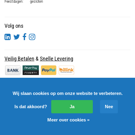
Feestdagen:
gesloten
Volg ons
Veilig Betalen
&
Snelle Levering
Wij slaan cookies op om onze website te verbeteren.
Is dat akkoord?
Ja
Nee
Meer over cookies »
© Copyright 2026 DutchSpares B.V. - Design by
Webdinge.nl
DutchSpares B.V. word beoordeeld met
:
9,9
/
10
(
2541
Reviews) bij
Kiyoh.nl