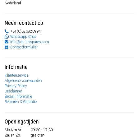
Nederland
Neem contact op
+31(0)320820994
Whatsapp Chat
info@dutchspares.com
Contactformulier
Informatie
Klantenservice
Algemene voorwaarden
Privacy Policy
Disclaimer
Betaal informatie
Retouren & Garantie
Openingstijden
Ma t/m Vr.
09:30 - 17:30
Za. en Zo.
gesloten