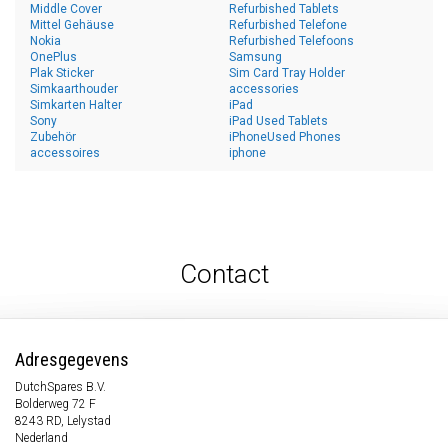
Middle Cover
Refurbished Tablets
Mittel Gehäuse
Refurbished Telefone
Nokia
Refurbished Telefoons
OnePlus
Samsung
Plak Sticker
Sim Card Tray Holder
Simkaarthouder
accessories
Simkarten Halter
iPad
Sony
iPad Used Tablets
Zubehör
iPhoneUsed Phones
accessoires
iphone
Contact
Adresgegevens
DutchSpares B.V.
Bolderweg 72 F
8243 RD, Lelystad
Nederland