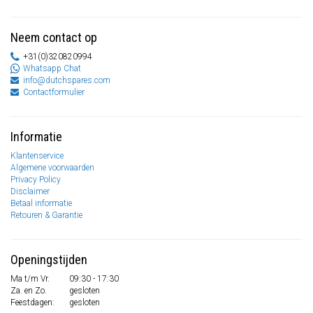
Neem contact op
+31(0)320820994
Whatsapp Chat
info@dutchspares.com
Contactformulier
Informatie
Klantenservice
Algemene voorwaarden
Privacy Policy
Disclaimer
Betaal informatie
Retouren & Garantie
Openingstijden
Ma t/m Vr.
09:30 - 17:30
Za. en Zo.
gesloten
Feestdagen:
gesloten