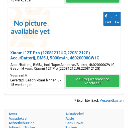
15 werkdagen
€--,--
*
Excl. BTW
Xiaomi 12T Pro (22081212UG;22081212G)
Accu/Batterij, BM5J, 5000mAh, 46020000CW1G
Accu/Batterij, BM5J, Incl. Tape/Adhesive/Sticker, 46020000CW1G,
Geschikt voor: Xiaomi 12T Pro (22081212UG;22081212G)
Voorraad: 0
Mail mij wanneer op
Levertijd: Beschikbaar binnen 5 -
voorraad!
15 werkdagen
* Excl. btw Excl.
Verzendkosten
Accu
Akkudeckel
Accudeksel
Apple
Achterbehuizing
Back Cover
Adhesive Sticker
Battery