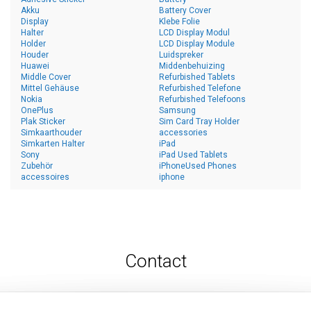
Akku
Battery Cover
Display
Klebe Folie
Halter
LCD Display Modul
Holder
LCD Display Module
Houder
Luidspreker
Huawei
Middenbehuizing
Middle Cover
Refurbished Tablets
Mittel Gehäuse
Refurbished Telefone
Nokia
Refurbished Telefoons
OnePlus
Samsung
Plak Sticker
Sim Card Tray Holder
Simkaarthouder
accessories
Simkarten Halter
iPad
Sony
iPad Used Tablets
Zubehör
iPhoneUsed Phones
accessoires
iphone
Contact