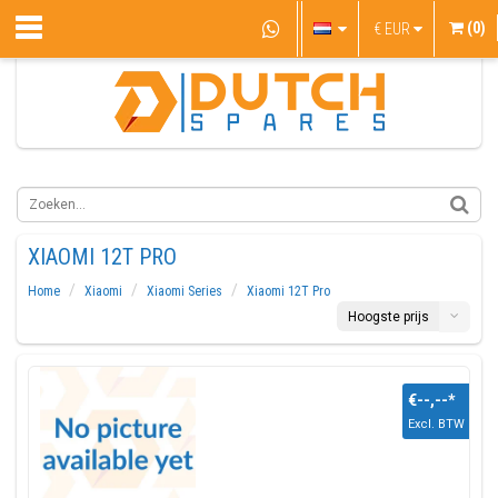
(0)
€
EUR
XIAOMI 12T PRO
Home
Xiaomi
Xiaomi Series
Xiaomi 12T Pro
Hoogste prijs
€--,--
*
Excl. BTW