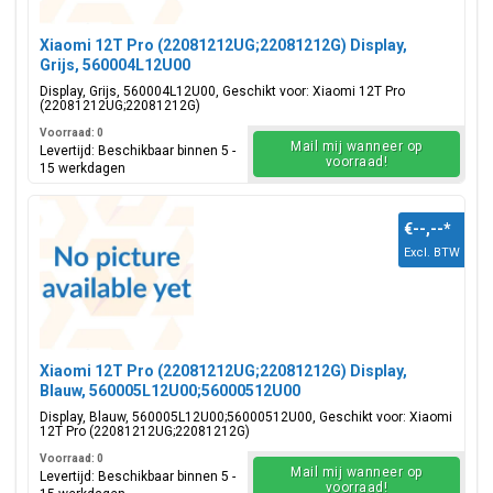
Xiaomi 12T Pro (22081212UG;22081212G) Display,
Grijs, 560004L12U00
Display, Grijs, 560004L12U00, Geschikt voor: Xiaomi 12T Pro
(22081212UG;22081212G)
Voorraad: 0
Mail mij wanneer op
Levertijd: Beschikbaar binnen 5 -
voorraad!
15 werkdagen
€--,--
*
Excl. BTW
Xiaomi 12T Pro (22081212UG;22081212G) Display,
Blauw, 560005L12U00;56000512U00
Display, Blauw, 560005L12U00;56000512U00, Geschikt voor: Xiaomi
12T Pro (22081212UG;22081212G)
Voorraad: 0
Mail mij wanneer op
Levertijd: Beschikbaar binnen 5 -
voorraad!