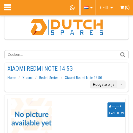
(0)
€
EUR
XIAOMI REDMI NOTE 14 5G
Home
Xiaomi
Redmi Series
Xiaomi Redmi Note 14 5G
Hoogste prijs
€--,--
*
Excl. BTW