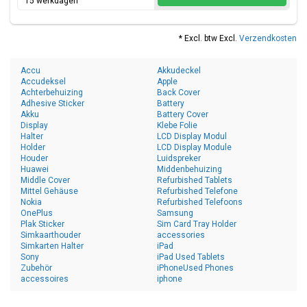
15 werkdagen
* Excl. btw Excl.
Verzendkosten
Accu
Akkudeckel
Accudeksel
Apple
Achterbehuizing
Back Cover
Adhesive Sticker
Battery
Akku
Battery Cover
Display
Klebe Folie
Halter
LCD Display Modul
Holder
LCD Display Module
Houder
Luidspreker
Huawei
Middenbehuizing
Middle Cover
Refurbished Tablets
Mittel Gehäuse
Refurbished Telefone
Nokia
Refurbished Telefoons
OnePlus
Samsung
Plak Sticker
Sim Card Tray Holder
Simkaarthouder
accessories
Simkarten Halter
iPad
Sony
iPad Used Tablets
Zubehör
iPhoneUsed Phones
accessoires
iphone