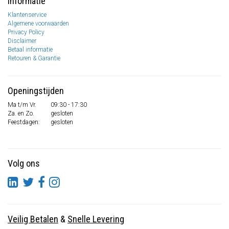
Informatie
Klantenservice
Algemene voorwaarden
Privacy Policy
Disclaimer
Betaal informatie
Retouren & Garantie
Openingstijden
Ma t/m Vr.
09:30 - 17:30
Za. en Zo.
gesloten
Feestdagen:
gesloten
Volg ons
Veilig Betalen
&
Snelle Levering