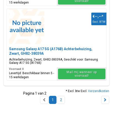
voorraad!
15 werkdagen
€--,--
*
Excl. BTW
Samsung Galaxy A17 5G (A176B) Achterbehuizing,
Zwart, GH82-38039A
Achterbehuizing, Zwart, GH82-38039A, Geschikt voor: Samsung
Galaxy A17 5G (A176B)
Voorraad: 0
Mail mij wanneer op
Levertijd: Beschikbaar binnen 5 -
voorraad!
15 werkdagen
* Excl. btw Excl.
Verzendkosten
Pagina 1 van 2
1
2