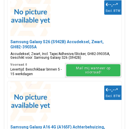
€--,--
*
Excl. BTW
Samsung Galaxy S26 (S942B) Accudeksel, Zwart,
GH82-39035A
Accudeksel, Zwart, Incl. Tape/Adhesive/Sticker, GH82-39035A,
Geschikt voor: Samsung Galaxy S26 (S942B)
Voorraad: 0
Mail mij wanneer op
Levertijd: Beschikbaar binnen 5 -
voorraad!
15 werkdagen
€--,--
*
Excl. BTW
Samsung Galaxy A16 4G (A165F) Achterbehuizing,