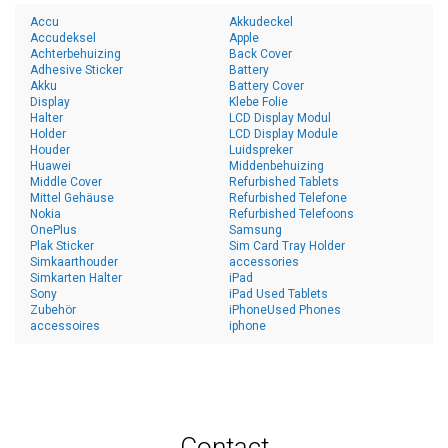
Accu
Akkudeckel
Accudeksel
Apple
Achterbehuizing
Back Cover
Adhesive Sticker
Battery
Akku
Battery Cover
Display
Klebe Folie
Halter
LCD Display Modul
Holder
LCD Display Module
Houder
Luidspreker
Huawei
Middenbehuizing
Middle Cover
Refurbished Tablets
Mittel Gehäuse
Refurbished Telefone
Nokia
Refurbished Telefoons
OnePlus
Samsung
Plak Sticker
Sim Card Tray Holder
Simkaarthouder
accessories
Simkarten Halter
iPad
Sony
iPad Used Tablets
Zubehör
iPhoneUsed Phones
accessoires
iphone
Contact