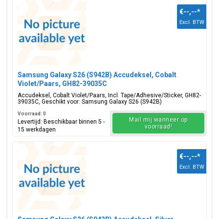
€--,--
*
Excl. BTW
Samsung Galaxy S26 (S942B) Accudeksel, Cobalt
Violet/Paars, GH82-39035C
Accudeksel, Cobalt Violet/Paars, Incl. Tape/Adhesive/Sticker, GH82-
39035C, Geschikt voor: Samsung Galaxy S26 (S942B)
Voorraad: 0
Mail mij wanneer op
Levertijd: Beschikbaar binnen 5 -
voorraad!
15 werkdagen
€--,--
*
Excl. BTW