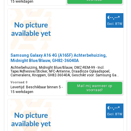
15 werkdagen
€--,--
*
Excl. BTW
Samsung Galaxy A16 4G (A165F) Achterbehuizing,
Midnight Blue/Blauw, GH82-36040A
Achterbehuizing, Midnight Blue/Blauw, OMZ-REM-99 - Incl.
Tape/Adhesive/Sticker, NFC-Antenne, Draadloze Oplaadspoel,
Cameralens, Knoppen, GH82-36040A, Geschikt voor: Samsung Ga...
Voorraad: 0
Mail mij wanneer op
Levertijd: Beschikbaar binnen 5 -
voorraad!
15 werkdagen
€--,--
*
Excl. BTW