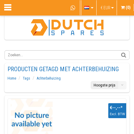
(0)
€
EUR
PRODUCTEN GETAGD MET ACHTERBEHUIZING
Home
Tags
Achterbehuizing
Hoogste prijs
€--,--
*
Excl. BTW