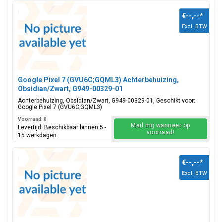
€--,--
*
Excl. BTW
Google Pixel 7 (GVU6C;GQML3) Achterbehuizing,
Obsidian/Zwart, G949-00329-01
Achterbehuizing, Obsidian/Zwart, G949-00329-01, Geschikt voor:
Google Pixel 7 (GVU6C;GQML3)
Voorraad: 0
Mail mij wanneer op
Levertijd: Beschikbaar binnen 5 -
voorraad!
15 werkdagen
€--,--
*
Excl. BTW