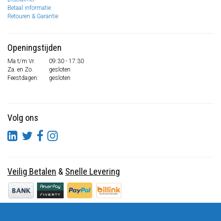
Betaal informatie
Retouren & Garantie
Openingstijden
Ma t/m Vr.
09:30 - 17:30
Za. en Zo.
gesloten
Feestdagen:
gesloten
Volg ons
Veilig Betalen
&
Snelle Levering