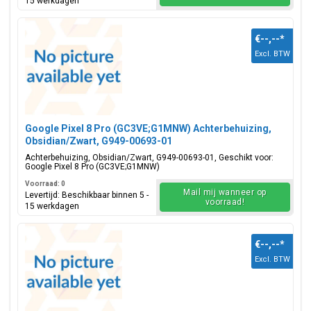
15 werkdagen
€--,--
*
Excl. BTW
Google Pixel 8 Pro (GC3VE;G1MNW) Achterbehuizing,
Obsidian/Zwart, G949-00693-01
Achterbehuizing, Obsidian/Zwart, G949-00693-01, Geschikt voor:
Google Pixel 8 Pro (GC3VE;G1MNW)
Voorraad: 0
Mail mij wanneer op
Levertijd: Beschikbaar binnen 5 -
voorraad!
15 werkdagen
€--,--
*
Excl. BTW