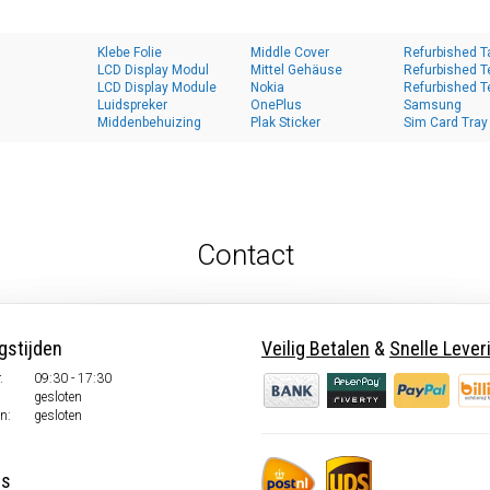
Klebe Folie
Middle Cover
Refurbished T
LCD Display Modul
Mittel Gehäuse
Refurbished T
LCD Display Module
Nokia
Refurbished T
Luidspreker
OnePlus
Samsung
Middenbehuizing
Plak Sticker
Sim Card Tray
Contact
gstijden
Veilig Betalen
&
Snelle Lever
.
09:30 - 17:30
.
gesloten
n:
gesloten
ns