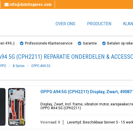
info@dutchspares.com
OVER ONS
PRODUCTEN
KLAN
ven €99,-)
Professionele Klantenservice
Garantie
Betalen op reke
94 5G (CPH2211) REPARATIE ONDERDELEN & ACCESS
PPO
A Series
OPPO A94 5G
OPPO A94 5G (CPH2211) Display, Zwart, 49087
Display, Zwart, Incl. frame, vibration motor, earspeaker
OPPO A94 5G (CPH2211)
Voorraad: 0
Levertijd: Beschikbaar binnen 5 - 15 we