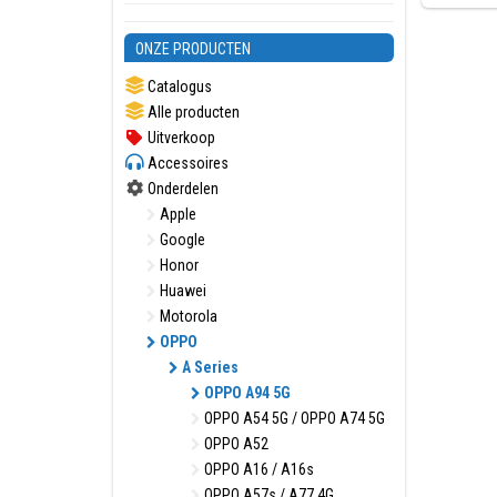
ONZE PRODUCTEN
Catalogus
Alle producten
Uitverkoop
Accessoires
Onderdelen
Apple
Google
Honor
Huawei
Motorola
OPPO
A Series
OPPO A94 5G
OPPO A54 5G / OPPO A74 5G
OPPO A52
OPPO A16 / A16s
OPPO A57s / A77 4G