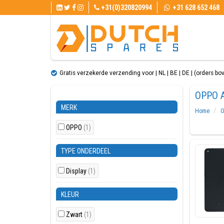
+31(0)320820994
+31 628 652 468
Gratis verzekerde verzending voor | NL | BE | DE | (orders bo
OPPO A
MERK
Home
O
OPPO
(1)
TYPE ONDERDEEL
Display
(1)
KLEUR
Zwart
(1)