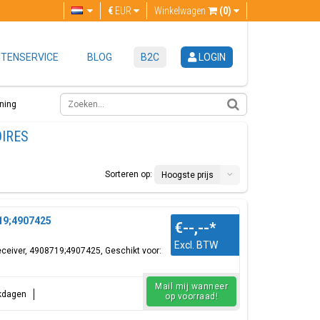
€
EUR
Winkelwagen
(0)
TENSERVICE
BLOG
B2C
LOGIN
ning
OIRES
Sorteren op:
Hoogste prijs
19;4907425
€--,--
*
Excl. BTW
/receiver, 4908719;4907425, Geschikt voor:
Mail mij wanneer
rkdagen
op voorraad!