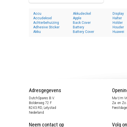
Accu
Akkudeckel
Display
Accudeksel
Apple
Halter
Achterbehuizing
Back Cover
Holder
Adhesive Sticker
Battery
Houder
Akku
Battery Cover
Huawei
Adresgegevens
Openin
DutchSpares B.V.
Ma t/m Vr
Bolderweg 72 F
Za. en Zo
8243 RD, Lelystad
Feestdage
Nederland
Neem contact op
Volg o