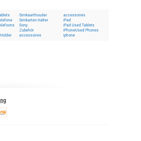
ablets
Simkaarthouder
accessories
elefone
Simkarten Halter
iPad
elefoons
Sony
iPad Used Tablets
Zubehör
iPhoneUsed Phones
 Holder
accessoires
iphone
ing