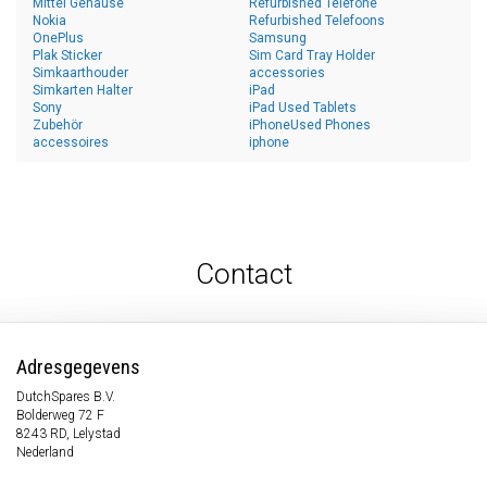
Mittel Gehäuse
Refurbished Telefone
Nokia
Refurbished Telefoons
OnePlus
Samsung
Plak Sticker
Sim Card Tray Holder
Simkaarthouder
accessories
Simkarten Halter
iPad
Sony
iPad Used Tablets
Zubehör
iPhoneUsed Phones
accessoires
iphone
Contact
Adresgegevens
DutchSpares B.V.
Bolderweg 72 F
8243 RD, Lelystad
Nederland