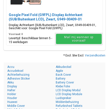
Google Pixel Fold (G9FPL) Display Achterkant
(SUB/Buitenkant LCD), Zwart, G949-00409-01
Display Achterkant (SUB/Buitenkant LCD), Zwart, G949-00409-01,
Geschikt voor: Google Pixel Fold (G9FPL)
Voorraad: 0
Mail mij wanneer op
Levertijd: Beschikbaar binnen 5 -
voorraad!
15 werkdagen
* Excl. btw Excl.
Verzendkosten
Accu
Akkudeckel
Accudeksel
Apple
Achterbehuizing
Back Cover
Adhesive Sticker
Battery
Akku
Battery Cover
Display
Klebe Folie
Halter
LCD Display Modul
Holder
LCD Display Module
Houder
Luidspreker
Huawei
Middenbehuizing
Middle Cover
Refurbished Tablets