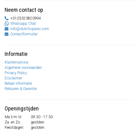
Neem contact op
+31(0)320820994
Whatsapp Chat
info@dutchspares.com
Contactformulier
Informatie
Klantenservice
Algemene voorwaarden
Privacy Policy
Disclaimer
Betaal informatie
Retouren & Garantie
Openingstijden
Ma t/m Vr.
09:30 - 17:30
Za. en Zo.
gesloten
Feestdagen:
gesloten