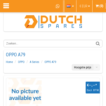
(0)
€
EUR
OPPO A79
Home
OPPO
A Series
OPPO A79
Hoogste prijs
€--,--
*
Excl. BTW