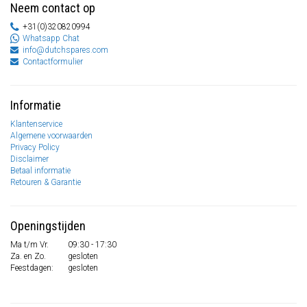
Neem contact op
+31(0)320820994
Whatsapp Chat
info@dutchspares.com
Contactformulier
Informatie
Klantenservice
Algemene voorwaarden
Privacy Policy
Disclaimer
Betaal informatie
Retouren & Garantie
Openingstijden
Ma t/m Vr.
09:30 - 17:30
Za. en Zo.
gesloten
Feestdagen:
gesloten