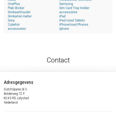
OnePlus
Samsung
Plak Sticker
Sim Card Tray Holder
Simkaarthouder
accessories
Simkarten Halter
iPad
Sony
iPad Used Tablets
Zubehör
iPhoneUsed Phones
accessoires
iphone
Contact
Adresgegevens
DutchSpares B.V.
Bolderweg 72 F
8243 RD, Lelystad
Nederland