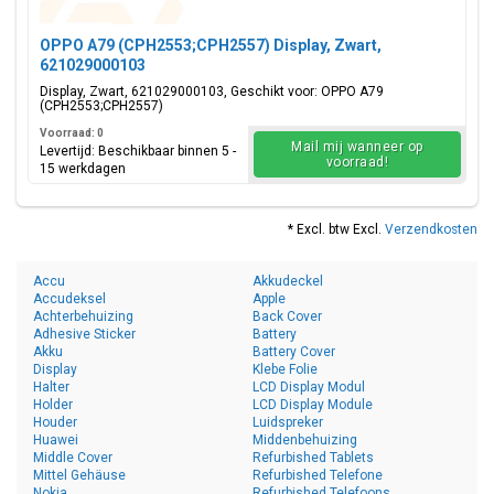
OPPO A79 (CPH2553;CPH2557) Display, Zwart,
621029000103
Display, Zwart, 621029000103, Geschikt voor: OPPO A79
(CPH2553;CPH2557)
Voorraad: 0
Mail mij wanneer op
Levertijd: Beschikbaar binnen 5 -
voorraad!
15 werkdagen
* Excl. btw Excl.
Verzendkosten
Accu
Akkudeckel
Accudeksel
Apple
Achterbehuizing
Back Cover
Adhesive Sticker
Battery
Akku
Battery Cover
Display
Klebe Folie
Halter
LCD Display Modul
Holder
LCD Display Module
Houder
Luidspreker
Huawei
Middenbehuizing
Middle Cover
Refurbished Tablets
Mittel Gehäuse
Refurbished Telefone
Nokia
Refurbished Telefoons