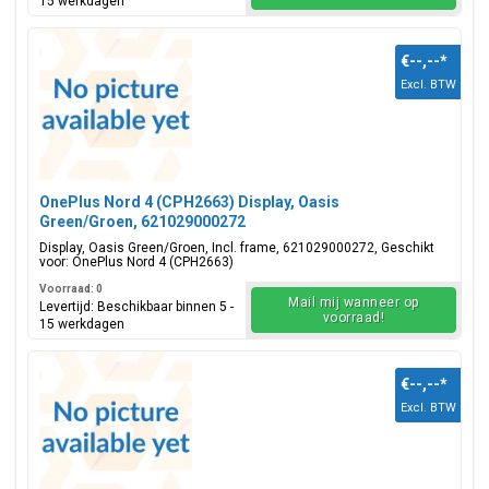
15 werkdagen
€--,--
*
Excl. BTW
OnePlus Nord 4 (CPH2663) Display, Oasis
Green/Groen, 621029000272
Display, Oasis Green/Groen, Incl. frame, 621029000272, Geschikt
voor: OnePlus Nord 4 (CPH2663)
Voorraad: 0
Mail mij wanneer op
Levertijd: Beschikbaar binnen 5 -
voorraad!
15 werkdagen
€--,--
*
Excl. BTW