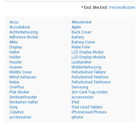
* Excl. btw Excl.
Verzendkosten
Accu
Akkudeckel
Accudeksel
Apple
Achterbehuizing
Back Cover
Adhesive Sticker
Battery
Akku
Battery Cover
Display
Klebe Folie
Halter
LCD Display Modul
Holder
LCD Display Module
Houder
Luidspreker
Huawei
Middenbehuizing
Middle Cover
Refurbished Tablets
Mittel Gehäuse
Refurbished Telefone
Nokia
Refurbished Telefoons
OnePlus
Samsung
Plak Sticker
Sim Card Tray Holder
Simkaarthouder
accessories
Simkarten Halter
iPad
Sony
iPad Used Tablets
Zubehör
iPhoneUsed Phones
accessoires
iphone