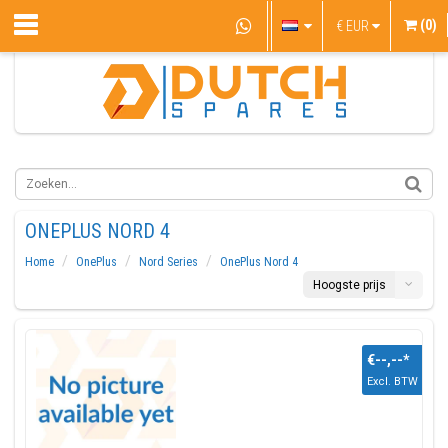
(0)
€
EUR
ONEPLUS NORD 4
Home
OnePlus
Nord Series
OnePlus Nord 4
Hoogste prijs
€--,--
*
Excl. BTW