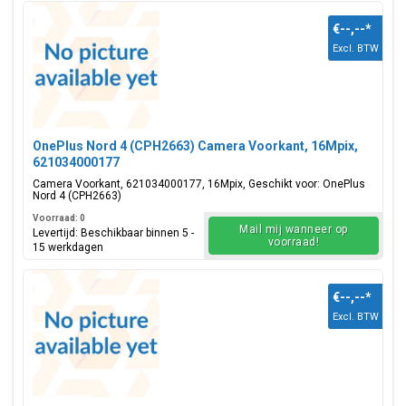
€--,--
*
Excl. BTW
OnePlus Nord 4 (CPH2663) Camera Voorkant, 16Mpix,
621034000177
Camera Voorkant, 621034000177, 16Mpix, Geschikt voor: OnePlus
Nord 4 (CPH2663)
Voorraad: 0
Mail mij wanneer op
Levertijd: Beschikbaar binnen 5 -
voorraad!
15 werkdagen
€--,--
*
Excl. BTW