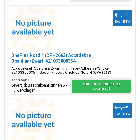
€--,--
*
Excl. BTW
OnePlus Nord 4 (CPH2663) Accudeksel,
Obsidian/Zwart, 621033000354
Accudeksel, Obsidian/Zwart, Incl. Tape/Adhesive/Sticker,
621033000354, Geschikt voor: OnePlus Nord 4 (CPH2663)
Voorraad: 0
Mail mij wanneer op
Levertijd: Beschikbaar binnen 5 -
voorraad!
15 werkdagen
€--,--
*
Excl. BTW