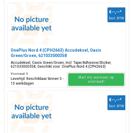
€--,--
*
Excl. BTW
OnePlus Nord 4 (CPH2663) Accudeksel, Oasis
Green/Groen, 621033000358
Accudeksel, Oasis Green/Groen, Incl. Tape/Adhesive/Sticker,
621033000358, Geschikt voor: OnePlus Nord 4 (CPH2663)
Voorraad: 0
Mail mij wanneer op
Levertijd: Beschikbaar binnen 5 -
voorraad!
15 werkdagen
€--,--
*
Excl. BTW