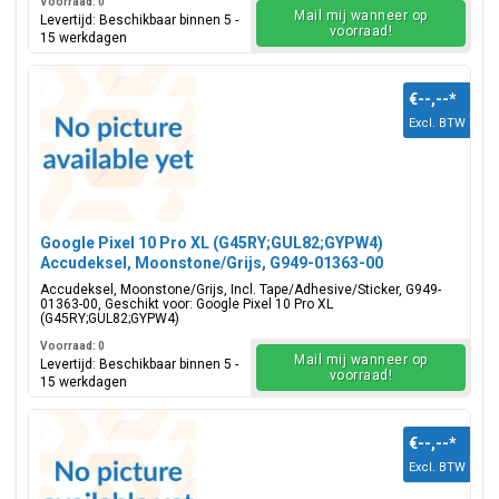
Voorraad: 0
Mail mij wanneer op
Levertijd: Beschikbaar binnen 5 -
voorraad!
15 werkdagen
€--,--
*
Excl. BTW
Google Pixel 10 Pro XL (G45RY;GUL82;GYPW4)
Accudeksel, Moonstone/Grijs, G949-01363-00
Accudeksel, Moonstone/Grijs, Incl. Tape/Adhesive/Sticker, G949-
01363-00, Geschikt voor: Google Pixel 10 Pro XL
(G45RY;GUL82;GYPW4)
Voorraad: 0
Mail mij wanneer op
Levertijd: Beschikbaar binnen 5 -
voorraad!
15 werkdagen
€--,--
*
Excl. BTW