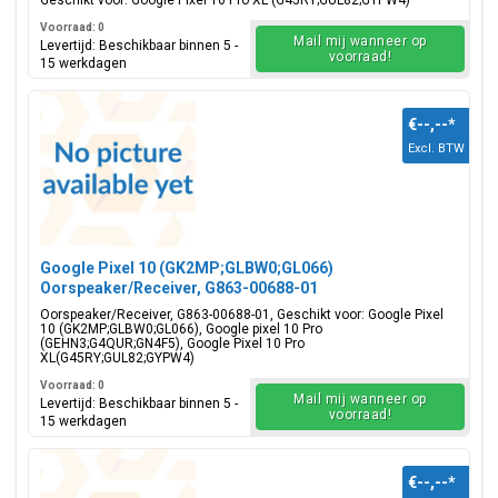
Geschikt voor: Google Pixel 10 Pro XL (G45RY;GUL82;GYPW4)
Voorraad: 0
Mail mij wanneer op
Levertijd: Beschikbaar binnen 5 -
voorraad!
15 werkdagen
€--,--
*
Excl. BTW
Google Pixel 10 (GK2MP;GLBW0;GL066)
Oorspeaker/Receiver, G863-00688-01
Oorspeaker/Receiver, G863-00688-01, Geschikt voor: Google Pixel
10 (GK2MP;GLBW0;GL066), Google pixel 10 Pro
(GEHN3;G4QUR;GN4F5), Google Pixel 10 Pro
XL(G45RY;GUL82;GYPW4)
Voorraad: 0
Mail mij wanneer op
Levertijd: Beschikbaar binnen 5 -
voorraad!
15 werkdagen
€--,--
*