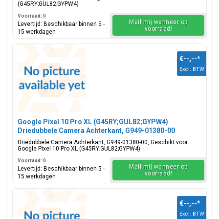
(G45RY;GUL82;GYPW4)
Voorraad: 0
Mail mij wanneer op
Levertijd: Beschikbaar binnen 5 -
voorraad!
15 werkdagen
€--,--
*
Excl. BTW
Google Pixel 10 Pro XL (G45RY;GUL82;GYPW4)
Driedubbele Camera Achterkant, G949-01380-00
Driedubbele Camera Achterkant, G949-01380-00, Geschikt voor:
Google Pixel 10 Pro XL (G45RY;GUL82;GYPW4)
Voorraad: 0
Mail mij wanneer op
Levertijd: Beschikbaar binnen 5 -
voorraad!
15 werkdagen
€--,--
*
Excl. BTW