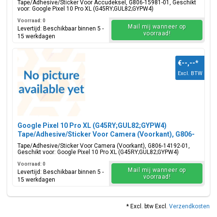
Tape/Adhesive/Sticker Voor Accudeksel, G806-15981-01, Geschikt
voor: Google Pixel 10 Pro XL (G45RY;GUL82;GYPW4)
Voorraad: 0
Mail mij wanneer op
Levertijd: Beschikbaar binnen 5 -
voorraad!
15 werkdagen
€--,--
*
Excl. BTW
Google Pixel 10 Pro XL (G45RY;GUL82;GYPW4)
Tape/Adhesive/Sticker Voor Camera (Voorkant), G806-
14192-01
Tape/Adhesive/Sticker Voor Camera (Voorkant), G806-14192-01,
Geschikt voor: Google Pixel 10 Pro XL (G45RY;GUL82;GYPW4)
Voorraad: 0
Mail mij wanneer op
Levertijd: Beschikbaar binnen 5 -
voorraad!
15 werkdagen
* Excl. btw Excl.
Verzendkosten