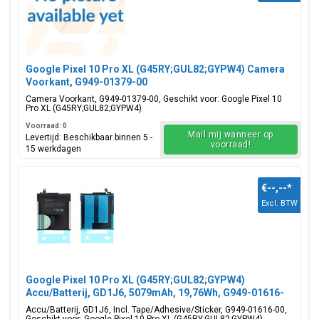
Google Pixel 10 Pro XL (G45RY;GUL82;GYPW4) Camera
Voorkant, G949-01379-00
Camera Voorkant, G949-01379-00, Geschikt voor: Google Pixel 10
Pro XL (G45RY;GUL82;GYPW4)
Voorraad: 0
Mail mij wanneer op
Levertijd: Beschikbaar binnen 5 -
voorraad!
15 werkdagen
€--,--
*
Excl. BTW
Google Pixel 10 Pro XL (G45RY;GUL82;GYPW4)
Accu/Batterij, GD1J6, 5079mAh, 19,76Wh, G949-01616-
00
Accu/Batterij, GD1J6, Incl. Tape/Adhesive/Sticker, G949-01616-00,