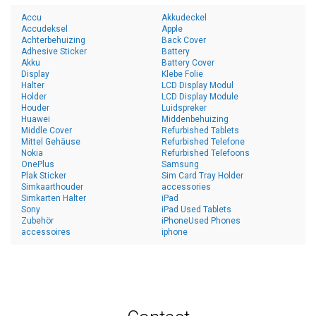
Accu
Akkudeckel
Accudeksel
Apple
Achterbehuizing
Back Cover
Adhesive Sticker
Battery
Akku
Battery Cover
Display
Klebe Folie
Halter
LCD Display Modul
Holder
LCD Display Module
Houder
Luidspreker
Huawei
Middenbehuizing
Middle Cover
Refurbished Tablets
Mittel Gehäuse
Refurbished Telefone
Nokia
Refurbished Telefoons
OnePlus
Samsung
Plak Sticker
Sim Card Tray Holder
Simkaarthouder
accessories
Simkarten Halter
iPad
Sony
iPad Used Tablets
Zubehör
iPhoneUsed Phones
accessoires
iphone