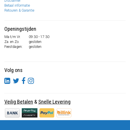
Disclaimer
Betaal informatie
Retouren & Garantie
Openingstijden
Ma t/m Vr.
09:30 - 17:30
Za. en Zo.
gesloten
Feestdagen:
gesloten
Volg ons
Veilig Betalen
&
Snelle Levering