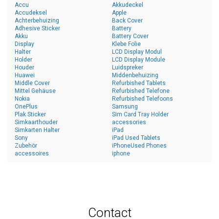
Accu
Akkudeckel
Accudeksel
Apple
Achterbehuizing
Back Cover
Adhesive Sticker
Battery
Akku
Battery Cover
Display
Klebe Folie
Halter
LCD Display Modul
Holder
LCD Display Module
Houder
Luidspreker
Huawei
Middenbehuizing
Middle Cover
Refurbished Tablets
Mittel Gehäuse
Refurbished Telefone
Nokia
Refurbished Telefoons
OnePlus
Samsung
Plak Sticker
Sim Card Tray Holder
Simkaarthouder
accessories
Simkarten Halter
iPad
Sony
iPad Used Tablets
Zubehör
iPhoneUsed Phones
accessoires
iphone
Contact