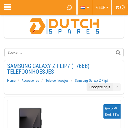
(0)
€
EUR
SAMSUNG GALAXY Z FLIP7 (F766B)
TELEFOONHOESJES
Home
Accessoires
Telefoonhoesjes
Samsung Galaxy Z Flip7
Hoogste prijs
€--,--
*
Excl. BTW