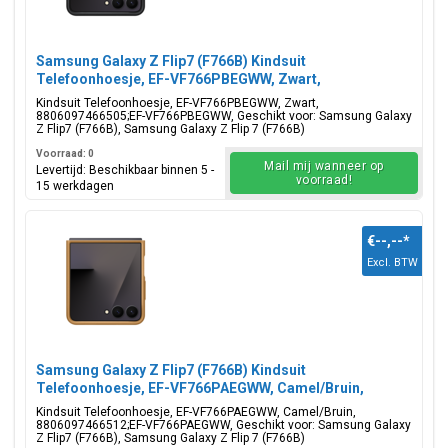
Samsung Galaxy Z Flip7 (F766B) Kindsuit
Telefoonhoesje, EF-VF766PBEGWW, Zwart,
Blisterverpakking, 8806097466505;EF-VF766PBEGWW
Kindsuit Telefoonhoesje, EF-VF766PBEGWW, Zwart,
8806097466505;EF-VF766PBEGWW, Geschikt voor: Samsung Galaxy
Z Flip7 (F766B), Samsung Galaxy Z Flip 7 (F766B)
Voorraad: 0
Mail mij wanneer op
Levertijd: Beschikbaar binnen 5 -
voorraad!
15 werkdagen
€--,--
*
Excl. BTW
Samsung Galaxy Z Flip7 (F766B) Kindsuit
Telefoonhoesje, EF-VF766PAEGWW, Camel/Bruin,
Blisterverpakking, 8806097466512;EF-VF766PAEGWW
Kindsuit Telefoonhoesje, EF-VF766PAEGWW, Camel/Bruin,
8806097466512;EF-VF766PAEGWW, Geschikt voor: Samsung Galaxy
Z Flip7 (F766B), Samsung Galaxy Z Flip 7 (F766B)