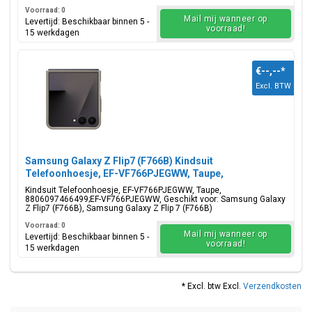
Voorraad: 0
Mail mij wanneer op
Levertijd: Beschikbaar binnen 5 -
voorraad!
15 werkdagen
€--,--
*
Excl. BTW
Samsung Galaxy Z Flip7 (F766B) Kindsuit
Telefoonhoesje, EF-VF766PJEGWW, Taupe,
Blisterverpakking, 8806097466499;EF-VF766PJEGWW
Kindsuit Telefoonhoesje, EF-VF766PJEGWW, Taupe,
8806097466499;EF-VF766PJEGWW, Geschikt voor: Samsung Galaxy
Z Flip7 (F766B), Samsung Galaxy Z Flip 7 (F766B)
Voorraad: 0
Mail mij wanneer op
Levertijd: Beschikbaar binnen 5 -
voorraad!
15 werkdagen
* Excl. btw Excl.
Verzendkosten