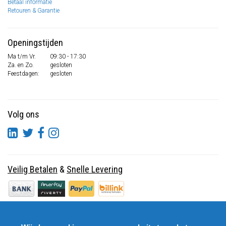
Betaal informatie
Retouren & Garantie
Openingstijden
Ma t/m Vr.
09:30 - 17:30
Za. en Zo.
gesloten
Feestdagen:
gesloten
Volg ons
Veilig Betalen
&
Snelle Levering