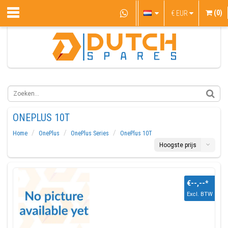
(0)
€
EUR
ONEPLUS 10T
Home
OnePlus
OnePlus Series
OnePlus 10T
Hoogste prijs
€--,--
*
Excl. BTW