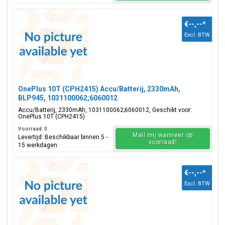
€--,--
*
Excl. BTW
OnePlus 10T (CPH2415) Accu/Batterij, 2330mAh,
BLP945, 1031100062;6060012
Accu/Batterij, 2330mAh, 1031100062;6060012, Geschikt voor:
OnePlus 10T (CPH2415)
Voorraad: 0
Mail mij wanneer op
Levertijd: Beschikbaar binnen 5 -
voorraad!
15 werkdagen
€--,--
*
Excl. BTW