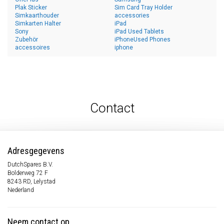
Plak Sticker
Sim Card Tray Holder
Simkaarthouder
accessories
Simkarten Halter
iPad
Sony
iPad Used Tablets
Zubehör
iPhoneUsed Phones
accessoires
iphone
Contact
Adresgegevens
DutchSpares B.V.
Bolderweg 72 F
8243 RD, Lelystad
Nederland
Neem contact op