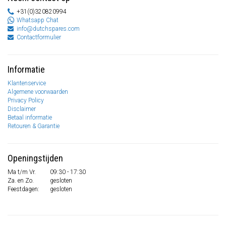
+31(0)320820994
Whatsapp Chat
info@dutchspares.com
Contactformulier
Informatie
Klantenservice
Algemene voorwaarden
Privacy Policy
Disclaimer
Betaal informatie
Retouren & Garantie
Openingstijden
Ma t/m Vr.
09:30 - 17:30
Za. en Zo.
gesloten
Feestdagen:
gesloten