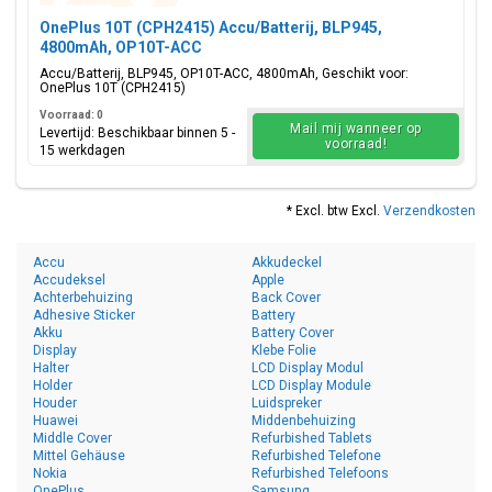
OnePlus 10T (CPH2415) Accu/Batterij, BLP945,
4800mAh, OP10T-ACC
Accu/Batterij, BLP945, OP10T-ACC, 4800mAh, Geschikt voor:
OnePlus 10T (CPH2415)
Voorraad: 0
Mail mij wanneer op
Levertijd: Beschikbaar binnen 5 -
voorraad!
15 werkdagen
* Excl. btw Excl.
Verzendkosten
Accu
Akkudeckel
Accudeksel
Apple
Achterbehuizing
Back Cover
Adhesive Sticker
Battery
Akku
Battery Cover
Display
Klebe Folie
Halter
LCD Display Modul
Holder
LCD Display Module
Houder
Luidspreker
Huawei
Middenbehuizing
Middle Cover
Refurbished Tablets
Mittel Gehäuse
Refurbished Telefone
Nokia
Refurbished Telefoons
OnePlus
Samsung