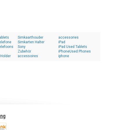
ablets
Simkaarthouder
accessories
elefone
Simkarten Halter
iPad
elefoons
Sony
iPad Used Tablets
Zubehör
iPhoneUsed Phones
 Holder
accessoires
iphone
ing