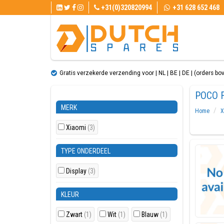
+31(0)320820994
+31 628 652 468
Gratis verzekerde verzending voor | NL | BE | DE | (orders bo
POCO 
MERK
Home
X
Xiaomi
(3)
TYPE ONDERDEEL
Display
(3)
KLEUR
Zwart
(1)
Wit
(1)
Blauw
(1)