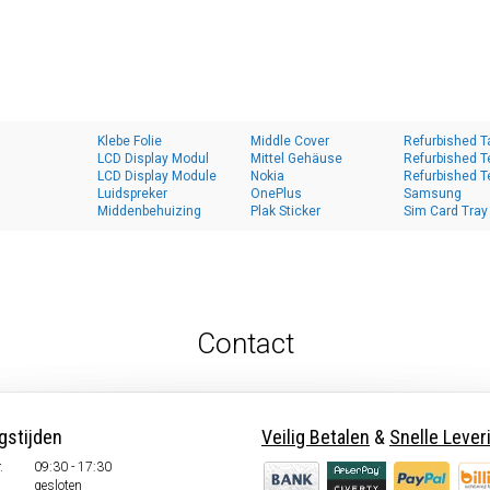
Klebe Folie
Middle Cover
Refurbished T
LCD Display Modul
Mittel Gehäuse
Refurbished T
LCD Display Module
Nokia
Refurbished T
Luidspreker
OnePlus
Samsung
Middenbehuizing
Plak Sticker
Sim Card Tray
Contact
gstijden
Veilig Betalen
&
Snelle Lever
.
09:30 - 17:30
.
gesloten