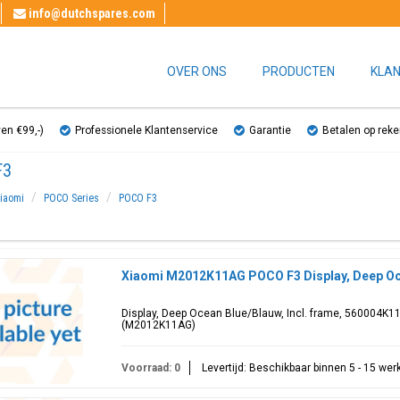
info@dutchspares.com
OVER ONS
PRODUCTEN
KLAN
ven €99,-)
Professionele Klantenservice
Garantie
Betalen op reke
F3
iaomi
POCO Series
POCO F3
Xiaomi M2012K11AG POCO F3 Display, Deep Oc
Display, Deep Ocean Blue/Blauw, Incl. frame, 560004K1
(M2012K11AG)
Voorraad: 0
Levertijd: Beschikbaar binnen 5 - 15 we