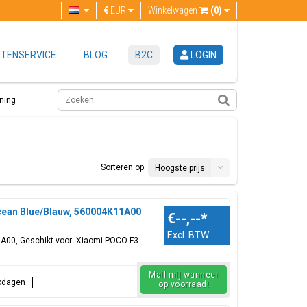
€
EUR
Winkelwagen
(0)
TENSERVICE
BLOG
B2C
LOGIN
ning
Sorteren op:
Hoogste prijs
ean Blue/Blauw, 560004K11A00
€--,--
*
Excl. BTW
1A00, Geschikt voor: Xiaomi POCO F3
Mail mij wanneer
rkdagen
op voorraad!