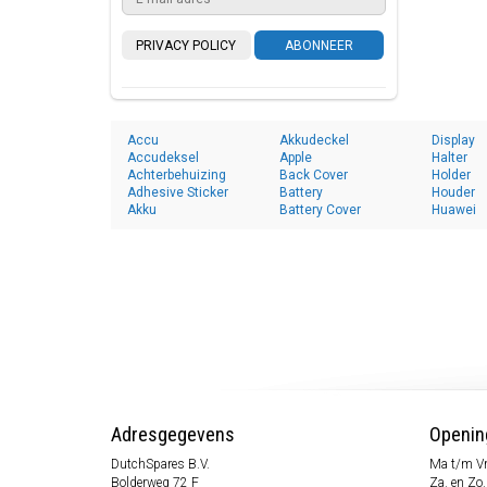
PRIVACY POLICY
ABONNEER
Accu
Akkudeckel
Display
Accudeksel
Apple
Halter
Achterbehuizing
Back Cover
Holder
Adhesive Sticker
Battery
Houder
Akku
Battery Cover
Huawei
Adresgegevens
Openin
DutchSpares B.V.
Ma t/m Vr
Bolderweg 72 F
Za. en Zo