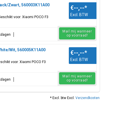
lack/Zwart, 560003K11A00
€--,--
*
Excl. BTW
 Geschikt voor: Xiaomi POCO F3
Mail mij wanneer
rkdagen
op voorraad!
hite/Wit, 560005K11A00
€--,--
*
Excl. BTW
eschikt voor: Xiaomi POCO F3
Mail mij wanneer
rkdagen
op voorraad!
* Excl. btw Excl.
Verzendkosten