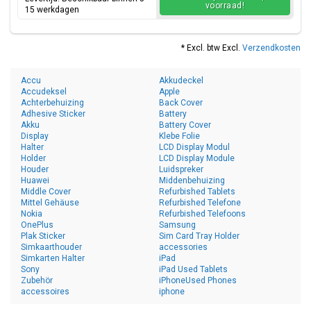
voorraad!
15 werkdagen
* Excl. btw Excl.
Verzendkosten
Accu
Akkudeckel
Accudeksel
Apple
Achterbehuizing
Back Cover
Adhesive Sticker
Battery
Akku
Battery Cover
Display
Klebe Folie
Halter
LCD Display Modul
Holder
LCD Display Module
Houder
Luidspreker
Huawei
Middenbehuizing
Middle Cover
Refurbished Tablets
Mittel Gehäuse
Refurbished Telefone
Nokia
Refurbished Telefoons
OnePlus
Samsung
Plak Sticker
Sim Card Tray Holder
Simkaarthouder
accessories
Simkarten Halter
iPad
Sony
iPad Used Tablets
Zubehör
iPhoneUsed Phones
accessoires
iphone