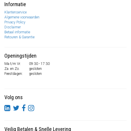
Informatie
Klantenservice
Algemene voorwaarden
Privacy Policy
Disclaimer
Betaal informatie
Retouren & Garantie
Openingstijden
Ma t/m Vr.
09:30 - 17:30
Za. en Zo.
gesloten
Feestdagen:
gesloten
Volg ons
Veilig Betalen
&
Snelle Levering