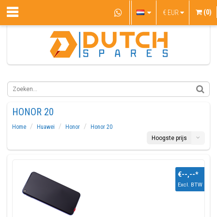
(0)
€
EUR
HONOR 20
Home
Huawei
Honor
Honor 20
Hoogste prijs
€--,--
*
Excl. BTW