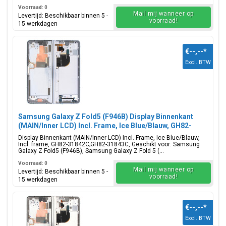
Voorraad: 0
Mail mij wanneer op
Levertijd: Beschikbaar binnen 5 -
voorraad!
15 werkdagen
€--,--
*
Excl. BTW
Samsung Galaxy Z Fold5 (F946B) Display Binnenkant
(MAIN/Inner LCD) Incl. Frame, Ice Blue/Blauw, GH82-
31842C;GH82-31843C
Display Binnenkant (MAIN/Inner LCD) Incl. Frame, Ice Blue/Blauw,
Incl. frame, GH82-31842C;GH82-31843C, Geschikt voor: Samsung
Galaxy Z Fold5 (F946B), Samsung Galaxy Z Fold 5 (...
Voorraad: 0
Mail mij wanneer op
Levertijd: Beschikbaar binnen 5 -
voorraad!
15 werkdagen
€--,--
*
Excl. BTW