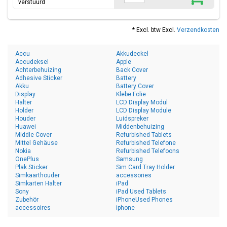
verstuurd
* Excl. btw Excl.
Verzendkosten
Accu
Akkudeckel
Accudeksel
Apple
Achterbehuizing
Back Cover
Adhesive Sticker
Battery
Akku
Battery Cover
Display
Klebe Folie
Halter
LCD Display Modul
Holder
LCD Display Module
Houder
Luidspreker
Huawei
Middenbehuizing
Middle Cover
Refurbished Tablets
Mittel Gehäuse
Refurbished Telefone
Nokia
Refurbished Telefoons
OnePlus
Samsung
Plak Sticker
Sim Card Tray Holder
Simkaarthouder
accessories
Simkarten Halter
iPad
Sony
iPad Used Tablets
Zubehör
iPhoneUsed Phones
accessoires
iphone