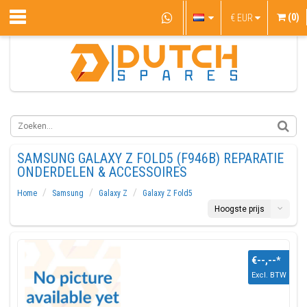
(0)
€
EUR
SAMSUNG GALAXY Z FOLD5 (F946B) REPARATIE
ONDERDELEN & ACCESSOIRES
Home
Samsung
Galaxy Z
Galaxy Z Fold5
Hoogste prijs
€--,--
*
Excl. BTW