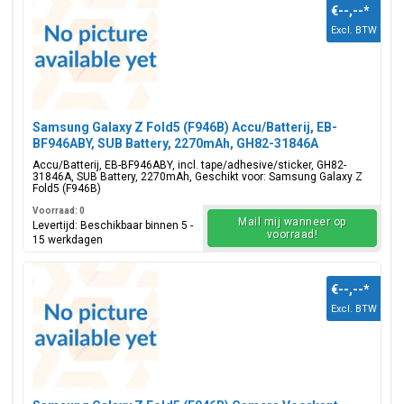
€--,--
*
Excl. BTW
Samsung Galaxy Z Fold5 (F946B) Accu/Batterij, EB-
BF946ABY, SUB Battery, 2270mAh, GH82-31846A
Accu/Batterij, EB-BF946ABY, incl. tape/adhesive/sticker, GH82-
31846A, SUB Battery, 2270mAh, Geschikt voor: Samsung Galaxy Z
Fold5 (F946B)
Voorraad: 0
Mail mij wanneer op
Levertijd: Beschikbaar binnen 5 -
voorraad!
15 werkdagen
€--,--
*
Excl. BTW