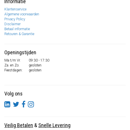
Informatie
Klantenservice
Algemene voorwaarden
Privacy Policy
Disclaimer
Betaal informatie
Retouren & Garantie
Openingstijden
Ma t/m Vr.
09:30 - 17:30
Za. en Zo.
gesloten
Feestdagen:
gesloten
Volg ons
Veilig Betalen
&
Snelle Levering