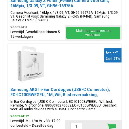
Samsung Galaxy Z Fold5 (F946B) Camera Voorkant,
16Mpix, 1/3.09, VT, GH96-16975A
Camera Voorkant, 16Mpix, 1/3.09, VT, GH96-16975A, 16Mpix, 1/3.09,
VT, Geschikt voor: Samsung Galaxy Z Fold5 (F946B), Samsung
Galaxy Z Fold 5 (F946B)
Voorraad: 0
Mail mij wanneer op
Levertijd: Beschikbaar binnen 5 -
voorraad!
15 werkdagen
€--,--
*
Excl. BTW
Samsung AKG In-Ear Oordopjes (USB-C Connector),
EO-IC100BWEGEU, 1M, Wit, Blisterverpakking,
8806090270062;EO-IC100BWEGEU
In-Ear Oordopjes (USB-C Connector), EO-IC100BWEGEU, Wit, Incl.
Remote, Microphone, 8806090270062;EO-IC100BWEGEU, Geschikt
voor: All audio devices with a USB-C Connector, Samsu...
Voorraad: 12
Levertijd: Ma. t/m Vr. vóór 17.00
uur besteld = Dezelfde dag