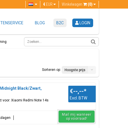
€
EUR
Winkelwagen
(0)
TENSERVICE
BLOG
B2C
LOGIN
ning
Sorteren op:
Hoogste prijs
Midnight Black/Zwart,
€--,--
*
Excl. BTW
t voor: Xiaomi Redmi Note 14s
Mail mij wanneer
rkdagen
op voorraad!