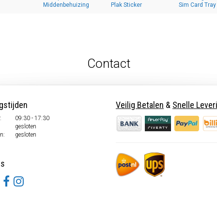
Middenbehuizing
Plak Sticker
Sim Card Tray
Contact
gstijden
Veilig Betalen
&
Snelle Lever
.
09:30 - 17:30
.
gesloten
n:
gesloten
ns