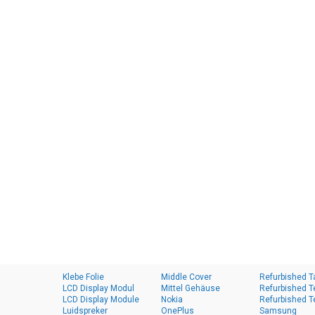
Klebe Folie
Middle Cover
Refurbished T
LCD Display Modul
Mittel Gehäuse
Refurbished T
LCD Display Module
Nokia
Refurbished T
Luidspreker
OnePlus
Samsung