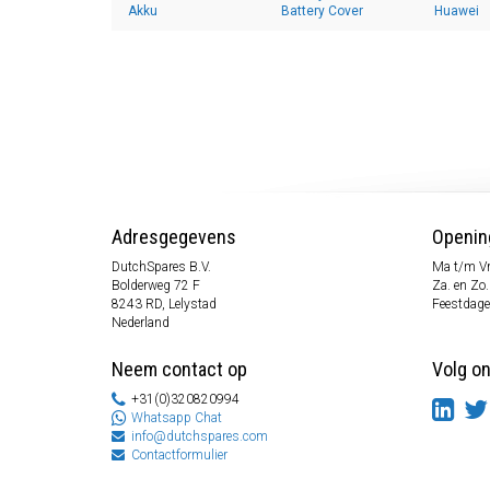
Akku
Battery Cover
Huawei
Adresgegevens
Openin
DutchSpares B.V.
Ma t/m Vr
Bolderweg 72 F
Za. en Zo
8243 RD, Lelystad
Feestdage
Nederland
Neem contact op
Volg o
+31(0)320820994
Whatsapp Chat
info@dutchspares.com
Contactformulier