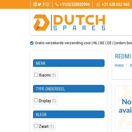
+31(0)320820994
+31 628 652 468
Gratis verzekerde verzending voor | NL | BE | DE | (orders bo
REDMI
MERK
Home
X
Xiaomi
(1)
TYPE ONDERDEEL
Display
(1)
KLEUR
Zwart
(1)