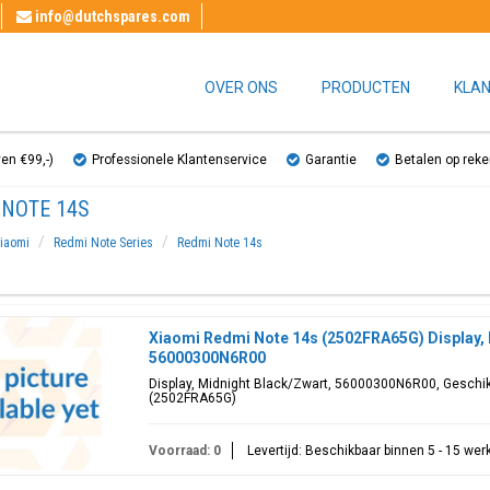
info@dutchspares.com
OVER ONS
PRODUCTEN
KLAN
ven €99,-)
Professionele Klantenservice
Garantie
Betalen op reke
 NOTE 14S
iaomi
Redmi Note Series
Redmi Note 14s
Xiaomi Redmi Note 14s (2502FRA65G) Display, 
56000300N6R00
Display, Midnight Black/Zwart, 56000300N6R00, Geschik
(2502FRA65G)
Voorraad: 0
Levertijd: Beschikbaar binnen 5 - 15 we