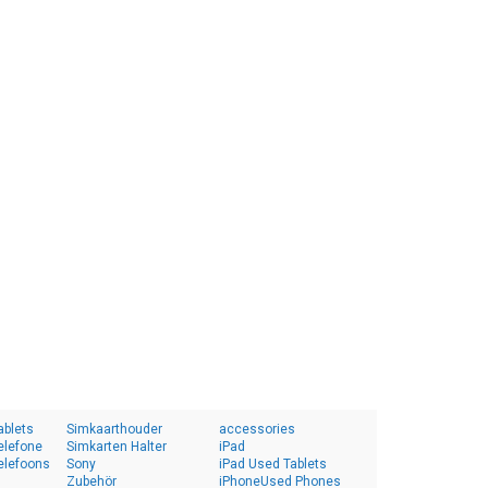
ablets
Simkaarthouder
accessories
elefone
Simkarten Halter
iPad
elefoons
Sony
iPad Used Tablets
Zubehör
iPhoneUsed Phones