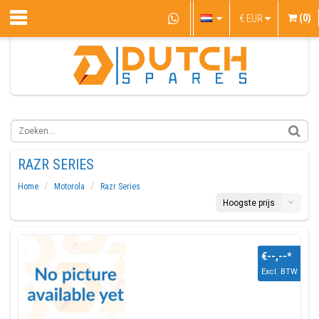
(0)
€
EUR
RAZR SERIES
Home
Motorola
Razr Series
Hoogste prijs
€--,--
*
Excl. BTW