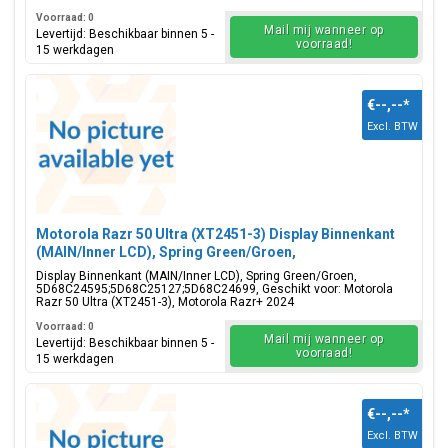
Voorraad: 0
Mail mij wanneer op
Levertijd: Beschikbaar binnen 5 -
voorraad!
15 werkdagen
€--,--
*
Excl. BTW
Motorola Razr 50 Ultra (XT2451-3) Display Binnenkant
(MAIN/Inner LCD), Spring Green/Groen,
5D68C24595;5D68C25127;5D68C24699
Display Binnenkant (MAIN/Inner LCD), Spring Green/Groen,
5D68C24595;5D68C25127;5D68C24699, Geschikt voor: Motorola
Razr 50 Ultra (XT2451-3), Motorola Razr+ 2024
Voorraad: 0
Mail mij wanneer op
Levertijd: Beschikbaar binnen 5 -
voorraad!
15 werkdagen
€--,--
*
Excl. BTW