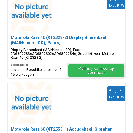
Excl. BTW
Motorola Razr 40 (XT2323-2) Display Binnenkant
(MAIN/Inner LCD), Paars,
5D68C22836;5D68C23026;5D68C22846
Display Binnenkant (MAIN/Inner LCD), Paars,
5D68C22836;5D68C23026;5D68C22846, Geschikt voor: Motorola
Razr 40 (XT2323-2)
Voorraad: 0
Mail mij wanneer op
Levertijd: Beschikbaar binnen 5 -
voorraad!
15 werkdagen
€--,--
*
Excl. BTW
Motorola Razr 60 (XT2553-1) Accudeksel, Gibraltar