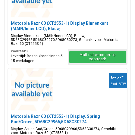
Motorola Razr 60 (XT2553-1) Display Binnenkant
(MAIN/Inner LCD), Blauw,
5D68C29965;5D68C30270;5D68C30273
Display Binnenkant (MAIN/Inner LCD), Blauw,
5D68C29965;5D68C30270;5D68C30273, Geschikt voor: Motorola
Razr 60 (XT2553-1)
Voorraad: 0
Mail mij wanneer op
Levertijd: Beschikbaar binnen 5 -
voorraad!
15 werkdagen
€--,--
*
Excl. BTW
Motorola Razr 60 (XT2553-1) Display, Spring
Bud/Groen, 5D68C29966;5D68C30274
Display, Spring Bud/Groen, 5D68C29966;5D68C30274, Geschikt
voor: Motorola Razr 60 (XT2553-1)