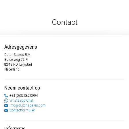
Contact
Adresgegevens
DutchSpares B.V.
Bolderweg 72 F
8243 RD, Lelystad
Nederland
Neem contact op
+31(0)320820994
Whatsapp Chat
info@dutchspares.com
Contactformulier
Informatie