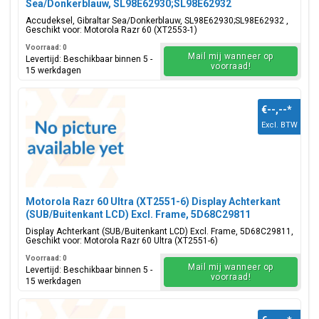
Sea/Donkerblauw, SL98E62930;SL98E62932
Accudeksel, Gibraltar Sea/Donkerblauw, SL98E62930;SL98E62932 ,
Geschikt voor: Motorola Razr 60 (XT2553-1)
Voorraad: 0
Mail mij wanneer op
Levertijd: Beschikbaar binnen 5 -
voorraad!
15 werkdagen
€--,--
*
Excl. BTW
Motorola Razr 60 Ultra (XT2551-6) Display Achterkant
(SUB/Buitenkant LCD) Excl. Frame, 5D68C29811
Display Achterkant (SUB/Buitenkant LCD) Excl. Frame, 5D68C29811,
Geschikt voor: Motorola Razr 60 Ultra (XT2551-6)
Voorraad: 0
Mail mij wanneer op
Levertijd: Beschikbaar binnen 5 -
voorraad!
15 werkdagen