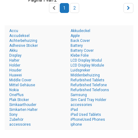
Pagina 1 van 2
1
2
Accu
Akkudeckel
Accudeksel
Apple
Achterbehuizing
Back Cover
Adhesive Sticker
Battery
Akku
Battery Cover
Display
Klebe Folie
Halter
LCD Display Modul
Holder
LCD Display Module
Houder
Luidspreker
Huawei
Middenbehuizing
Middle Cover
Refurbished Tablets
Mittel Gehäuse
Refurbished Telefone
Nokia
Refurbished Telefoons
OnePlus
Samsung
Plak Sticker
Sim Card Tray Holder
Simkaarthouder
accessories
Simkarten Halter
iPad
Sony
iPad Used Tablets
Zubehör
iPhoneUsed Phones
accessoires
iphone