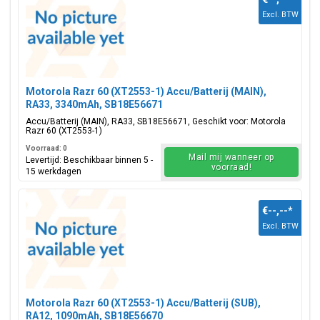
Excl. BTW
Motorola Razr 60 (XT2553-1) Accu/Batterij (MAIN),
RA33, 3340mAh, SB18E56671
Accu/Batterij (MAIN), RA33, SB18E56671, Geschikt voor: Motorola
Razr 60 (XT2553-1)
Voorraad: 0
Mail mij wanneer op
Levertijd: Beschikbaar binnen 5 -
voorraad!
15 werkdagen
€--,--
*
Excl. BTW
Motorola Razr 60 (XT2553-1) Accu/Batterij (SUB),
RA12, 1090mAh, SB18E56670