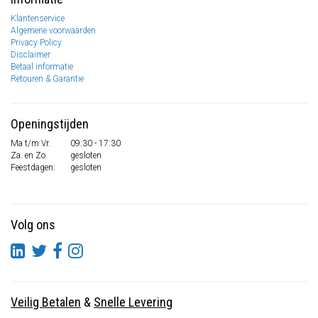
Klantenservice
Algemene voorwaarden
Privacy Policy
Disclaimer
Betaal informatie
Retouren & Garantie
Openingstijden
Ma t/m Vr.
09:30 - 17:30
Za. en Zo.
gesloten
Feestdagen:
gesloten
Volg ons
Veilig Betalen
&
Snelle Levering