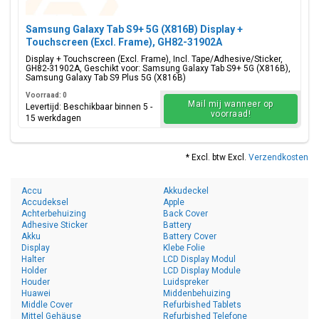
Samsung Galaxy Tab S9+ 5G (X816B) Display +
Touchscreen (Excl. Frame), GH82-31902A
Display + Touchscreen (Excl. Frame), Incl. Tape/Adhesive/Sticker,
GH82-31902A, Geschikt voor: Samsung Galaxy Tab S9+ 5G (X816B),
Samsung Galaxy Tab S9 Plus 5G (X816B)
Voorraad: 0
Mail mij wanneer op
Levertijd: Beschikbaar binnen 5 -
voorraad!
15 werkdagen
* Excl. btw Excl.
Verzendkosten
Accu
Akkudeckel
Accudeksel
Apple
Achterbehuizing
Back Cover
Adhesive Sticker
Battery
Akku
Battery Cover
Display
Klebe Folie
Halter
LCD Display Modul
Holder
LCD Display Module
Houder
Luidspreker
Huawei
Middenbehuizing
Middle Cover
Refurbished Tablets
Mittel Gehäuse
Refurbished Telefone