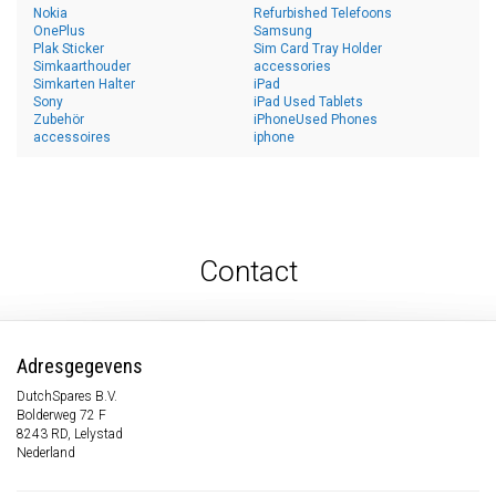
Nokia
Refurbished Telefoons
OnePlus
Samsung
Plak Sticker
Sim Card Tray Holder
Simkaarthouder
accessories
Simkarten Halter
iPad
Sony
iPad Used Tablets
Zubehör
iPhoneUsed Phones
accessoires
iphone
Contact
Adresgegevens
DutchSpares B.V.
Bolderweg 72 F
8243 RD, Lelystad
Nederland