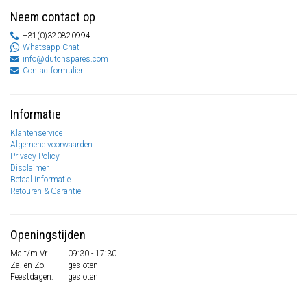
Neem contact op
+31(0)320820994
Whatsapp Chat
info@dutchspares.com
Contactformulier
Informatie
Klantenservice
Algemene voorwaarden
Privacy Policy
Disclaimer
Betaal informatie
Retouren & Garantie
Openingstijden
Ma t/m Vr.
09:30 - 17:30
Za. en Zo.
gesloten
Feestdagen:
gesloten