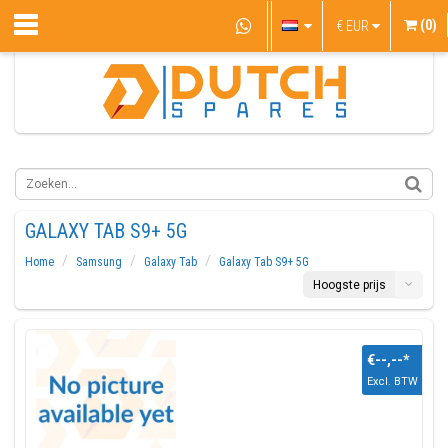
(0)
€
EUR
GALAXY TAB S9+ 5G
Home
Samsung
Galaxy Tab
Galaxy Tab S9+ 5G
Hoogste prijs
€--,--
*
Excl. BTW