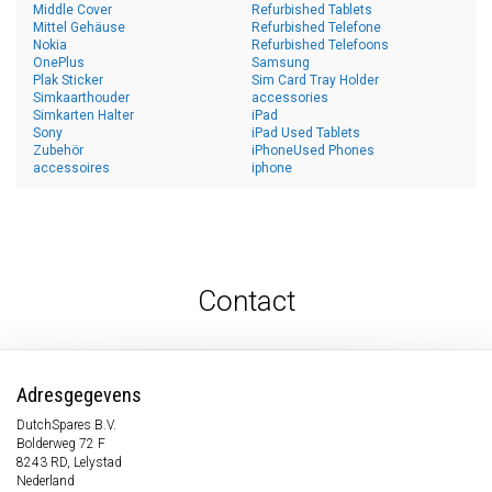
Middle Cover
Refurbished Tablets
Mittel Gehäuse
Refurbished Telefone
Nokia
Refurbished Telefoons
OnePlus
Samsung
Plak Sticker
Sim Card Tray Holder
Simkaarthouder
accessories
Simkarten Halter
iPad
Sony
iPad Used Tablets
Zubehör
iPhoneUsed Phones
accessoires
iphone
Contact
Adresgegevens
DutchSpares B.V.
Bolderweg 72 F
8243 RD, Lelystad
Nederland