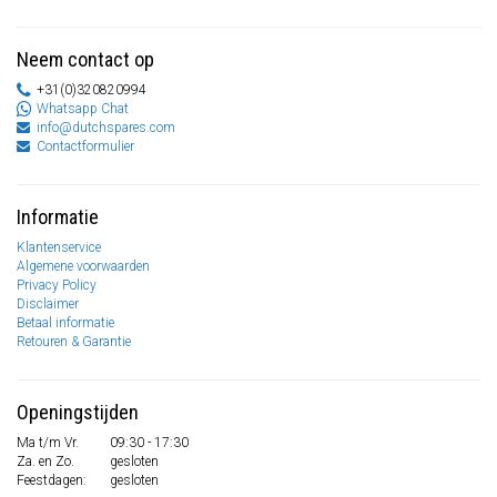
Neem contact op
+31(0)320820994
Whatsapp Chat
info@dutchspares.com
Contactformulier
Informatie
Klantenservice
Algemene voorwaarden
Privacy Policy
Disclaimer
Betaal informatie
Retouren & Garantie
Openingstijden
Ma t/m Vr.
09:30 - 17:30
Za. en Zo.
gesloten
Feestdagen:
gesloten