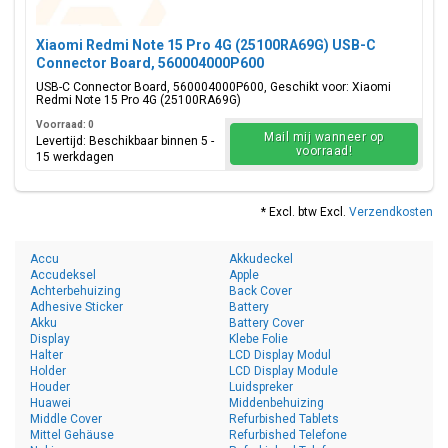
Xiaomi Redmi Note 15 Pro 4G (25100RA69G) USB-C
Connector Board, 560004000P600
USB-C Connector Board, 560004000P600, Geschikt voor: Xiaomi
Redmi Note 15 Pro 4G (25100RA69G)
Voorraad: 0
Mail mij wanneer op
Levertijd: Beschikbaar binnen 5 -
voorraad!
15 werkdagen
* Excl. btw Excl.
Verzendkosten
Accu
Akkudeckel
Accudeksel
Apple
Achterbehuizing
Back Cover
Adhesive Sticker
Battery
Akku
Battery Cover
Display
Klebe Folie
Halter
LCD Display Modul
Holder
LCD Display Module
Houder
Luidspreker
Huawei
Middenbehuizing
Middle Cover
Refurbished Tablets
Mittel Gehäuse
Refurbished Telefone