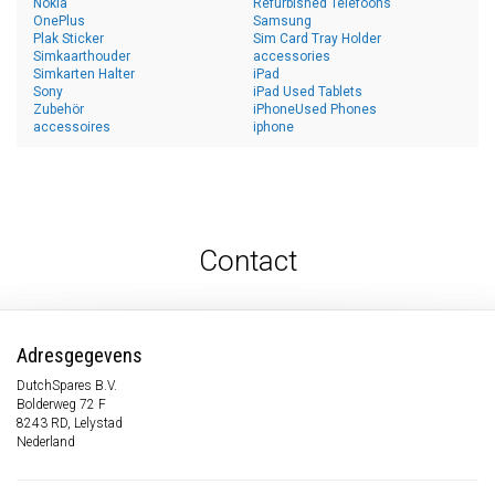
Nokia
Refurbished Telefoons
OnePlus
Samsung
Plak Sticker
Sim Card Tray Holder
Simkaarthouder
accessories
Simkarten Halter
iPad
Sony
iPad Used Tablets
Zubehör
iPhoneUsed Phones
accessoires
iphone
Contact
Adresgegevens
DutchSpares B.V.
Bolderweg 72 F
8243 RD, Lelystad
Nederland