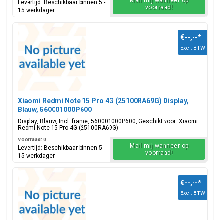
Mail mij wanneer op
Levertijd: Beschikbaar binnen 5 -
voorraad!
15 werkdagen
€--,--
*
Excl. BTW
Xiaomi Redmi Note 15 Pro 4G (25100RA69G) Display,
Blauw, 560001000P600
Display, Blauw, Incl. frame, 560001000P600, Geschikt voor: Xiaomi
Redmi Note 15 Pro 4G (25100RA69G)
Voorraad: 0
Mail mij wanneer op
Levertijd: Beschikbaar binnen 5 -
voorraad!
15 werkdagen
€--,--
*
Excl. BTW