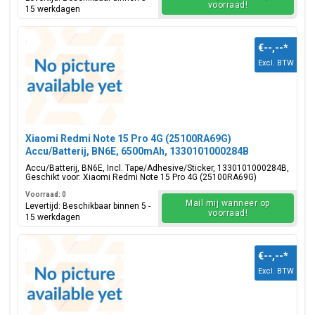
voorraad!
15 werkdagen
€--,--
*
Excl. BTW
Xiaomi Redmi Note 15 Pro 4G (25100RA69G)
Accu/Batterij, BN6E, 6500mAh, 1330101000284B
Accu/Batterij, BN6E, Incl. Tape/Adhesive/Sticker, 1330101000284B,
Geschikt voor: Xiaomi Redmi Note 15 Pro 4G (25100RA69G)
Voorraad: 0
Mail mij wanneer op
Levertijd: Beschikbaar binnen 5 -
voorraad!
15 werkdagen
€--,--
*
Excl. BTW