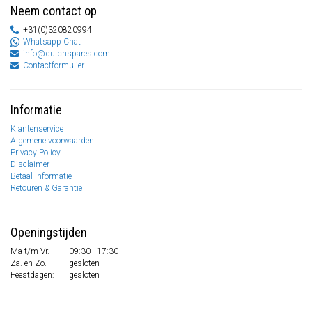
Neem contact op
+31(0)320820994
Whatsapp Chat
info@dutchspares.com
Contactformulier
Informatie
Klantenservice
Algemene voorwaarden
Privacy Policy
Disclaimer
Betaal informatie
Retouren & Garantie
Openingstijden
Ma t/m Vr.
09:30 - 17:30
Za. en Zo.
gesloten
Feestdagen:
gesloten