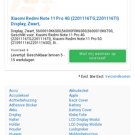
Xiaomi Redmi Note 11 Pro 4G (2201116TG;2201116TI)
Display, Zwart,
5600010K6S00;56000F0K6S00;5600010K6T00
Display, Zwart, 5600010K6S00;56000F0K6S00;5600010K6T00,
Geschikt voor: Xiaomi Redmi Note 11 Pro 4G
(2201116TG;2201116TI), Xiaomi Redmi Note 11 Pro 5G
(21091116I;2201116SG), Xi...
Voorraad: 0
Mail mij wanneer op
Levertijd: Beschikbaar binnen 5 -
voorraad!
15 werkdagen
* Excl. btw Excl.
Verzendkosten
Accu
Akkudeckel
Accudeksel
Apple
Achterbehuizing
Back Cover
Adhesive Sticker
Battery
Akku
Battery Cover
Display
Klebe Folie
Halter
LCD Display Modul
Holder
LCD Display Module
Houder
Luidspreker
Huawei
Middenbehuizing