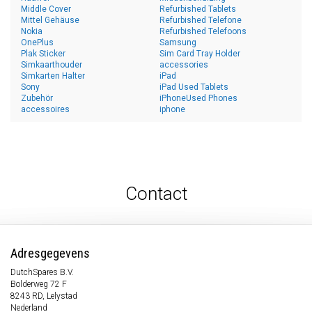
Middle Cover
Refurbished Tablets
Mittel Gehäuse
Refurbished Telefone
Nokia
Refurbished Telefoons
OnePlus
Samsung
Plak Sticker
Sim Card Tray Holder
Simkaarthouder
accessories
Simkarten Halter
iPad
Sony
iPad Used Tablets
Zubehör
iPhoneUsed Phones
accessoires
iphone
Contact
Adresgegevens
DutchSpares B.V.
Bolderweg 72 F
8243 RD, Lelystad
Nederland