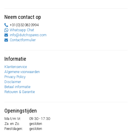
Neem contact op
+31(0)320820994
Whatsapp Chat
info@dutchspares.com
Contactformulier
Informatie
Klantenservice
Algemene voorwaarden
Privacy Policy
Disclaimer
Betaal informatie
Retouren & Garantie
Openingstijden
Ma t/m Vr.
09:30 - 17:30
Za. en Zo.
gesloten
Feestdagen:
gesloten