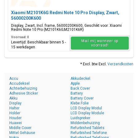
Xiaomi M2101K6G Redmi Note 10 Pro Display, Zwart,
56000200K600
Display, Zwart, Incl. frame, 56000200K600, Geschikt voor: Xiaomi
Redmi Note 10 Pro (M2101K6G;M2101K6R)
Voorraad: 0
Mail mij wanneer op
Levertijd: Beschikbaar binnen 5 -
voorraad!
15 werkdagen
* Excl. btw Excl.
Verzendkosten
Accu
Akkudeckel
Accudeksel
Apple
Achterbehuizing
Back Cover
Adhesive Sticker
Battery
Akku
Battery Cover
Display
Klebe Folie
Halter
LCD Display Modul
Holder
LCD Display Module
Houder
Luidspreker
Huawei
Middenbehuizing
Middle Cover
Refurbished Tablets
Mittel Gehäuse
Refurbished Telefone
Nokia
Refurbished Telefoons