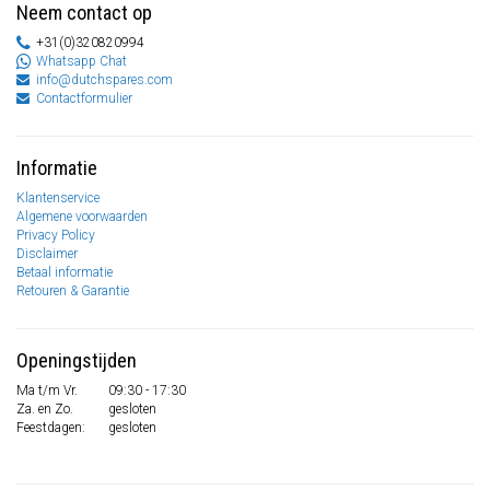
Neem contact op
+31(0)320820994
Whatsapp Chat
info@dutchspares.com
Contactformulier
Informatie
Klantenservice
Algemene voorwaarden
Privacy Policy
Disclaimer
Betaal informatie
Retouren & Garantie
Openingstijden
Ma t/m Vr.
09:30 - 17:30
Za. en Zo.
gesloten
Feestdagen:
gesloten