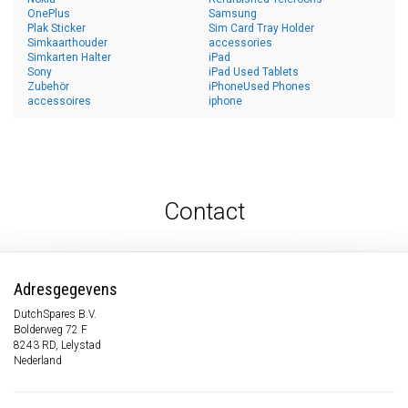
OnePlus
Samsung
Plak Sticker
Sim Card Tray Holder
Simkaarthouder
accessories
Simkarten Halter
iPad
Sony
iPad Used Tablets
Zubehör
iPhoneUsed Phones
accessoires
iphone
Contact
Adresgegevens
DutchSpares B.V.
Bolderweg 72 F
8243 RD, Lelystad
Nederland