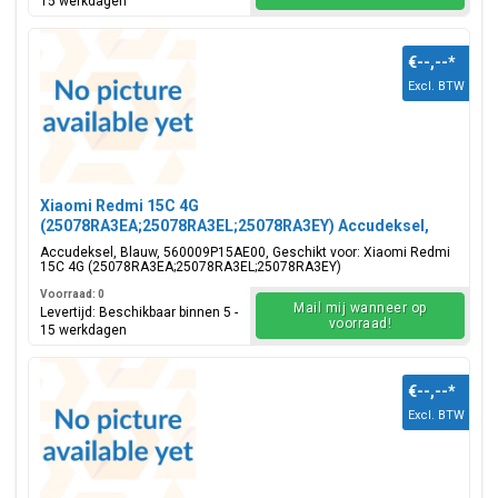
15 werkdagen
€--,--
*
Excl. BTW
Xiaomi Redmi 15C 4G
(25078RA3EA;25078RA3EL;25078RA3EY) Accudeksel,
Blauw, 560009P15AE00
Accudeksel, Blauw, 560009P15AE00, Geschikt voor: Xiaomi Redmi
15C 4G (25078RA3EA;25078RA3EL;25078RA3EY)
Voorraad: 0
Mail mij wanneer op
Levertijd: Beschikbaar binnen 5 -
voorraad!
15 werkdagen
€--,--
*
Excl. BTW