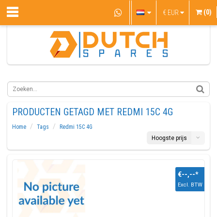
(0)
€
EUR
PRODUCTEN GETAGD MET REDMI 15C 4G
Home
Tags
Redmi 15C 4G
Hoogste prijs
€--,--
*
Excl. BTW