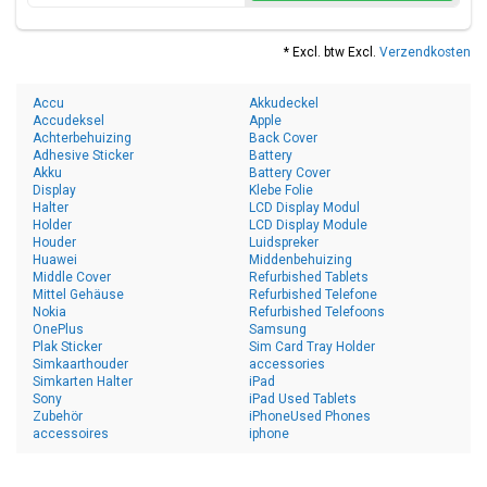
* Excl. btw Excl.
Verzendkosten
Accu
Akkudeckel
Accudeksel
Apple
Achterbehuizing
Back Cover
Adhesive Sticker
Battery
Akku
Battery Cover
Display
Klebe Folie
Halter
LCD Display Modul
Holder
LCD Display Module
Houder
Luidspreker
Huawei
Middenbehuizing
Middle Cover
Refurbished Tablets
Mittel Gehäuse
Refurbished Telefone
Nokia
Refurbished Telefoons
OnePlus
Samsung
Plak Sticker
Sim Card Tray Holder
Simkaarthouder
accessories
Simkarten Halter
iPad
Sony
iPad Used Tablets
Zubehör
iPhoneUsed Phones
accessoires
iphone