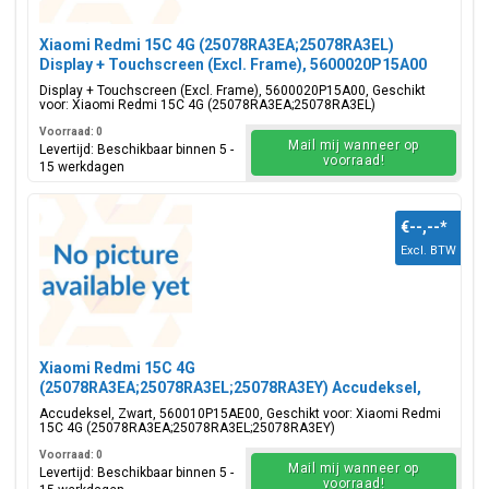
Xiaomi Redmi 15C 4G (25078RA3EA;25078RA3EL)
Display + Touchscreen (Excl. Frame), 5600020P15A00
Display + Touchscreen (Excl. Frame), 5600020P15A00, Geschikt
voor: Xiaomi Redmi 15C 4G (25078RA3EA;25078RA3EL)
Voorraad: 0
Mail mij wanneer op
Levertijd: Beschikbaar binnen 5 -
voorraad!
15 werkdagen
€--,--
*
Excl. BTW
Xiaomi Redmi 15C 4G
(25078RA3EA;25078RA3EL;25078RA3EY) Accudeksel,
Zwart, 560010P15AE00
Accudeksel, Zwart, 560010P15AE00, Geschikt voor: Xiaomi Redmi
15C 4G (25078RA3EA;25078RA3EL;25078RA3EY)
Voorraad: 0
Mail mij wanneer op
Levertijd: Beschikbaar binnen 5 -
voorraad!