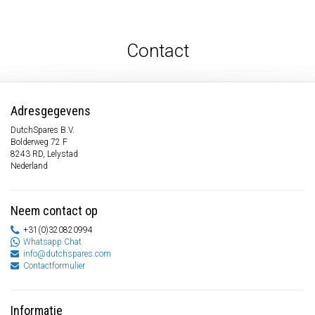
Contact
Adresgegevens
DutchSpares B.V.
Bolderweg 72 F
8243 RD, Lelystad
Nederland
Neem contact op
+31(0)320820994
Whatsapp Chat
info@dutchspares.com
Contactformulier
Informatie