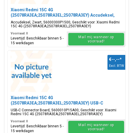
Xiaomi Redmi 15C 4G
(25078RA3EA;25078RA3EL;25078RA3EY) Accudeksel,
Zwart, 56000300P1500
Accudeksel, Zwart, 56000300P1500, Geschikt voor: Xiaomi Redmi
15C 4G (25078RA3EA;25078RA3EL;25078RA3EY)
Voorraad: 0
Mail mij wanneer op
Levertijd: Beschikbaar binnen 5 -
voorraad!
15 werkdagen
€--,--
*
Excl. BTW
Xiaomi Redmi 15C 4G
(25078RA3EA;25078RA3EL;25078RA3EY) USB-C
Connector Board, 5600010P15A00
USB-C Connector Board, 5600010P15A00, Geschikt voor: Xiaomi
Redmi 15C 4G (25078RA3EA;25078RA3EL;25078RA3EY)
Voorraad: 0
Mail mij wanneer op
Levertijd: Beschikbaar binnen 5 -
voorraad!
15 werkdagen