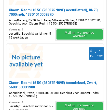
Xiaomi Redmi 15 5G (25057RN09E) Accu/Batterij, BN70,
7000mAh, 1330101000257D
Accu/Batterij, BN70, Incl. Tape/Adhesive/Sticker, 1330101000257D,
Geschikt voor: Xiaomi Redmi 15 5G (25057RN09E)
Voorraad: 0
Mail mij wanneer op
Levertijd: Beschikbaar binnen 5 -
voorraad!
15 werkdagen
€--,--
*
Excl. BTW
Xiaomi Redmi 15 5G (25057RN09E) Accudeksel, Zwart,
56001500O1900
Accudeksel, Zwart, 56001500O1900, Geschikt voor: Xiaomi Redmi
15 5G (25057RN09E)
Voorraad: 0
Mail mij wanneer op
Levertijd: Beschikbaar binnen 5 -
voorraad!