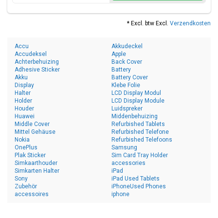
* Excl. btw Excl.
Verzendkosten
Accu
Akkudeckel
Accudeksel
Apple
Achterbehuizing
Back Cover
Adhesive Sticker
Battery
Akku
Battery Cover
Display
Klebe Folie
Halter
LCD Display Modul
Holder
LCD Display Module
Houder
Luidspreker
Huawei
Middenbehuizing
Middle Cover
Refurbished Tablets
Mittel Gehäuse
Refurbished Telefone
Nokia
Refurbished Telefoons
OnePlus
Samsung
Plak Sticker
Sim Card Tray Holder
Simkaarthouder
accessories
Simkarten Halter
iPad
Sony
iPad Used Tablets
Zubehör
iPhoneUsed Phones
accessoires
iphone