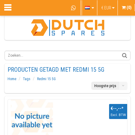
(0)
€
EUR
PRODUCTEN GETAGD MET REDMI 15 5G
Home
Tags
Redmi 15 5G
Hoogste prijs
€--,--
*
Excl. BTW