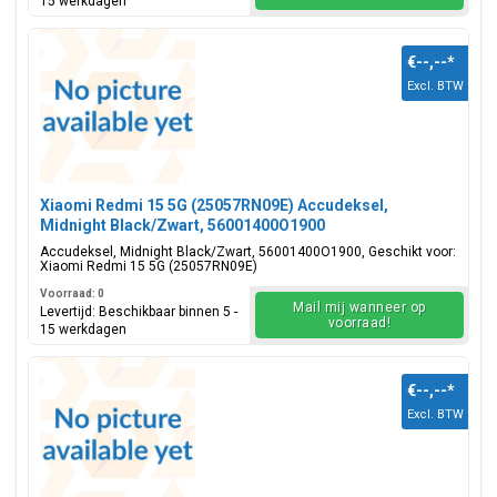
15 werkdagen
€--,--
*
Excl. BTW
Xiaomi Redmi 15 5G (25057RN09E) Accudeksel,
Midnight Black/Zwart, 56001400O1900
Accudeksel, Midnight Black/Zwart, 56001400O1900, Geschikt voor:
Xiaomi Redmi 15 5G (25057RN09E)
Voorraad: 0
Mail mij wanneer op
Levertijd: Beschikbaar binnen 5 -
voorraad!
15 werkdagen
€--,--
*
Excl. BTW