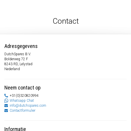
Contact
Adresgegevens
DutchSpares B.V.
Bolderweg 72 F
8243 RD, Lelystad
Nederland
Neem contact op
+31(0)320820994
Whatsapp Chat
info@dutchspares.com
Contactformulier
Informatie