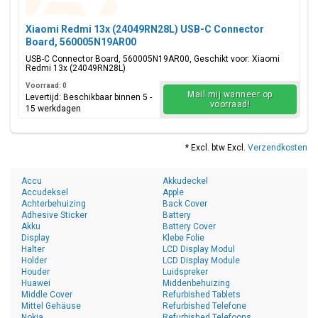
Xiaomi Redmi 13x (24049RN28L) USB-C Connector
Board, 560005N19AR00
USB-C Connector Board, 560005N19AR00, Geschikt voor: Xiaomi
Redmi 13x (24049RN28L)
Voorraad: 0
Mail mij wanneer op
Levertijd: Beschikbaar binnen 5 -
voorraad!
15 werkdagen
* Excl. btw Excl.
Verzendkosten
Accu
Akkudeckel
Accudeksel
Apple
Achterbehuizing
Back Cover
Adhesive Sticker
Battery
Akku
Battery Cover
Display
Klebe Folie
Halter
LCD Display Modul
Holder
LCD Display Module
Houder
Luidspreker
Huawei
Middenbehuizing
Middle Cover
Refurbished Tablets
Mittel Gehäuse
Refurbished Telefone
Nokia
Refurbished Telefoons