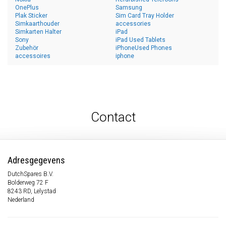
OnePlus
Samsung
Plak Sticker
Sim Card Tray Holder
Simkaarthouder
accessories
Simkarten Halter
iPad
Sony
iPad Used Tablets
Zubehör
iPhoneUsed Phones
accessoires
iphone
Contact
Adresgegevens
DutchSpares B.V.
Bolderweg 72 F
8243 RD, Lelystad
Nederland