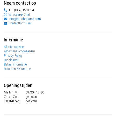
Neem contact op
+31(0)320820994
Whatsapp Chat
info@dutchspares.com
Contactformulier
Informatie
Klantenservice
Algemene voorwaarden
Privacy Policy
Disclaimer
Betaal informatie
Retouren & Garantie
Openingstijden
Ma t/m Vr.
09:30 - 17:30
Za. en Zo.
gesloten
Feestdagen:
gesloten