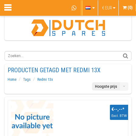
(0)
€
EUR
PRODUCTEN GETAGD MET REDMI 13X
Home
Tags
Redmi 13x
Hoogste prijs
€--,--
*
Excl. BTW