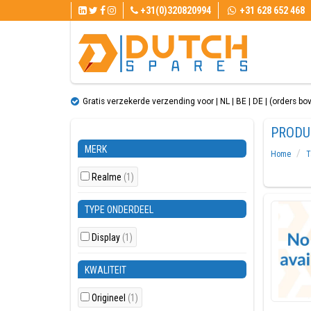
+31(0)320820994
+31 628 652 468
Gratis verzekerde verzending voor | NL | BE | DE | (orders bo
PRODU
MERK
Home
T
Realme
(1)
TYPE ONDERDEEL
Display
(1)
KWALITEIT
Origineel
(1)