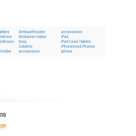
ablets
Simkaarthouder
accessories
elefone
Simkarten Halter
iPad
elefoons
Sony
iPad Used Tablets
Zubehör
iPhoneUsed Phones
 Holder
accessoires
iphone
ing