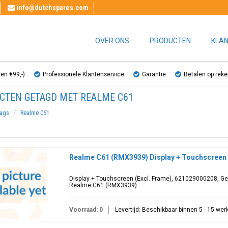
info@dutchspares.com
OVER ONS
PRODUCTEN
KLAN
ven €99,-)
Professionele Klantenservice
Garantie
Betalen op reke
CTEN GETAGD MET REALME C61
ags
Realme C61
Realme C61 (RMX3939) Display + Touchscreen 
Display + Touchscreen (Excl. Frame), 621029000208, G
Realme C61 (RMX3939)
Voorraad: 0
Levertijd: Beschikbaar binnen 5 - 15 we