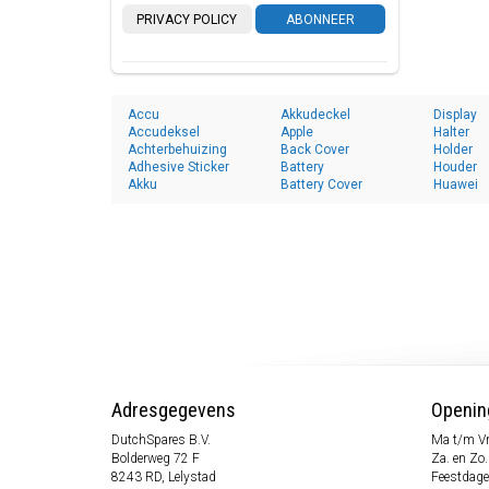
PRIVACY POLICY
ABONNEER
Accu
Akkudeckel
Display
Accudeksel
Apple
Halter
Achterbehuizing
Back Cover
Holder
Adhesive Sticker
Battery
Houder
Akku
Battery Cover
Huawei
Adresgegevens
Openin
DutchSpares B.V.
Ma t/m Vr
Bolderweg 72 F
Za. en Zo
8243 RD, Lelystad
Feestdage