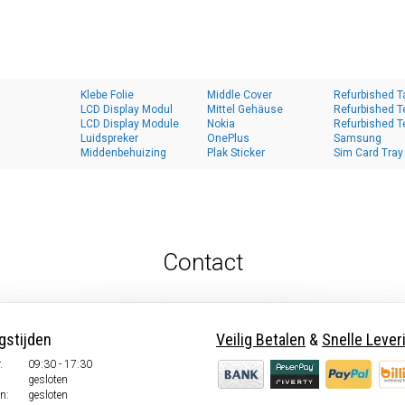
Klebe Folie
Middle Cover
Refurbished T
LCD Display Modul
Mittel Gehäuse
Refurbished T
LCD Display Module
Nokia
Refurbished T
Luidspreker
OnePlus
Samsung
Middenbehuizing
Plak Sticker
Sim Card Tray
Contact
gstijden
Veilig Betalen
&
Snelle Lever
.
09:30 - 17:30
.
gesloten
n:
gesloten