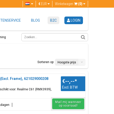
€
EUR
Winkelwagen
(0)
TENSERVICE
BLOG
B2C
LOGIN
ning
Sorteren op:
Hoogste prijs
(Excl. Frame), 621029000208
€--,--
*
Excl. BTW
eschikt voor: Realme C61 (RMX3939),
Mail mij wanneer
rkdagen
op voorraad!