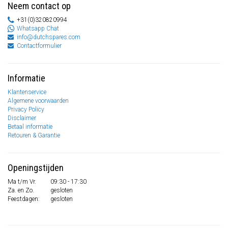
Neem contact op
+31(0)320820994
Whatsapp Chat
info@dutchspares.com
Contactformulier
Informatie
Klantenservice
Algemene voorwaarden
Privacy Policy
Disclaimer
Betaal informatie
Retouren & Garantie
Openingstijden
Ma t/m Vr.
09:30 - 17:30
Za. en Zo.
gesloten
Feestdagen:
gesloten