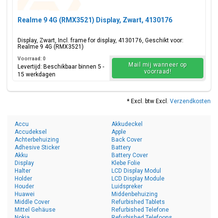
Realme 9 4G (RMX3521) Display, Zwart, 4130176
Display, Zwart, Incl. frame for display, 4130176, Geschikt voor:
Realme 9 4G (RMX3521)
Voorraad: 0
Mail mij wanneer op
Levertijd: Beschikbaar binnen 5 -
voorraad!
15 werkdagen
* Excl. btw Excl.
Verzendkosten
Accu
Akkudeckel
Accudeksel
Apple
Achterbehuizing
Back Cover
Adhesive Sticker
Battery
Akku
Battery Cover
Display
Klebe Folie
Halter
LCD Display Modul
Holder
LCD Display Module
Houder
Luidspreker
Huawei
Middenbehuizing
Middle Cover
Refurbished Tablets
Mittel Gehäuse
Refurbished Telefone
Nokia
Refurbished Telefoons