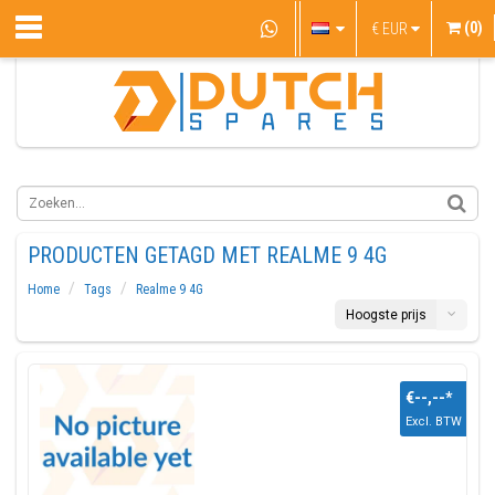
(0)
€
EUR
PRODUCTEN GETAGD MET REALME 9 4G
Home
Tags
Realme 9 4G
Hoogste prijs
€--,--
*
Excl. BTW