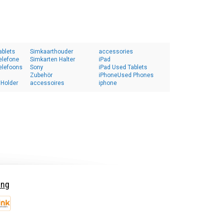
ablets
Simkaarthouder
accessories
elefone
Simkarten Halter
iPad
elefoons
Sony
iPad Used Tablets
Zubehör
iPhoneUsed Phones
 Holder
accessoires
iphone
ing