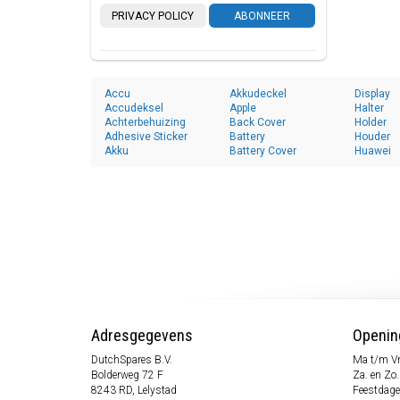
PRIVACY POLICY
ABONNEER
Accu
Akkudeckel
Display
Accudeksel
Apple
Halter
Achterbehuizing
Back Cover
Holder
Adhesive Sticker
Battery
Houder
Akku
Battery Cover
Huawei
Adresgegevens
Openin
DutchSpares B.V.
Ma t/m Vr
Bolderweg 72 F
Za. en Zo
8243 RD, Lelystad
Feestdage