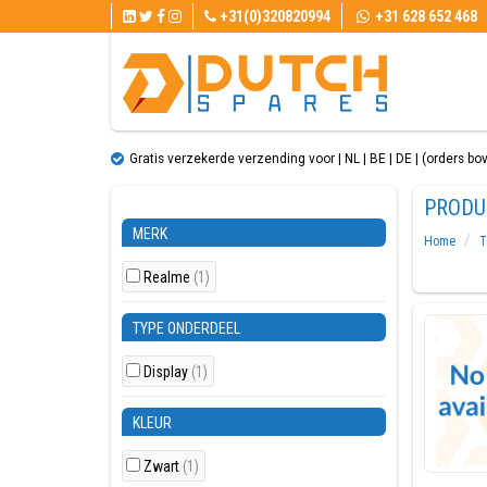
+31(0)320820994
+31 628 652 468
Gratis verzekerde verzending voor | NL | BE | DE | (orders bo
PRODU
MERK
Home
T
Realme
(1)
TYPE ONDERDEEL
Display
(1)
KLEUR
Zwart
(1)