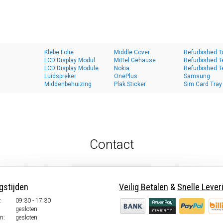
Klebe Folie
Middle Cover
Refurbished T
LCD Display Modul
Mittel Gehäuse
Refurbished T
LCD Display Module
Nokia
Refurbished T
Luidspreker
OnePlus
Samsung
Middenbehuizing
Plak Sticker
Sim Card Tray
Contact
gstijden
Veilig Betalen
&
Snelle Lever
.
09:30 - 17:30
.
gesloten
n:
gesloten