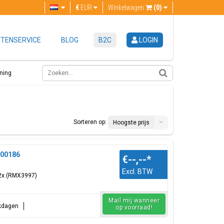
€
EUR
Winkelwagen
(0)
TENSERVICE
BLOG
B2C
LOGIN
ning
Sorteren op:
Hoogste prijs
000186
€--,--
*
Excl. BTW
12x (RMX3997)
Mail mij wanneer
rkdagen
op voorraad!