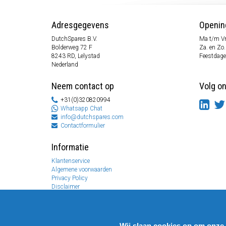
Adresgegevens
Openin
DutchSpares B.V.
Ma t/m Vr
Bolderweg 72 F
Za. en Zo
8243 RD, Lelystad
Feestdage
Nederland
Neem contact op
Volg o
+31(0)320820994
Whatsapp Chat
info@dutchspares.com
Contactformulier
Informatie
Klantenservice
Algemene voorwaarden
Privacy Policy
Disclaimer
Betaal informatie
Retouren & Garantie
Wij slaan cookies op om onze 