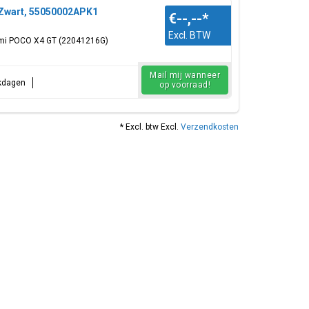
 Zwart, 55050002APK1
€--,--
*
Excl. BTW
omi POCO X4 GT (22041216G)
Mail mij wanneer
rkdagen
op voorraad!
* Excl. btw Excl.
Verzendkosten