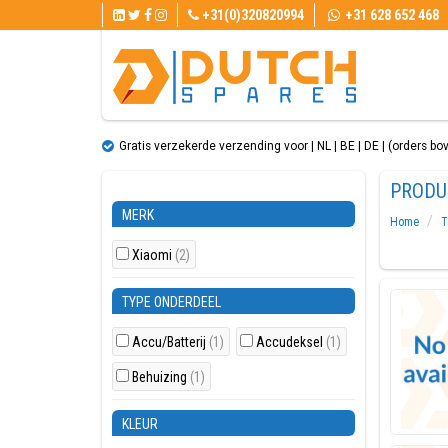
+31(0)320820994
+31 628 652 468
Gratis verzekerde verzending voor | NL | BE | DE | (orders bo
PRODU
MERK
Home
T
Xiaomi
(2)
TYPE ONDERDEEL
Accu/Batterij
(1)
Accudeksel
(1)
Behuizing
(1)
KLEUR