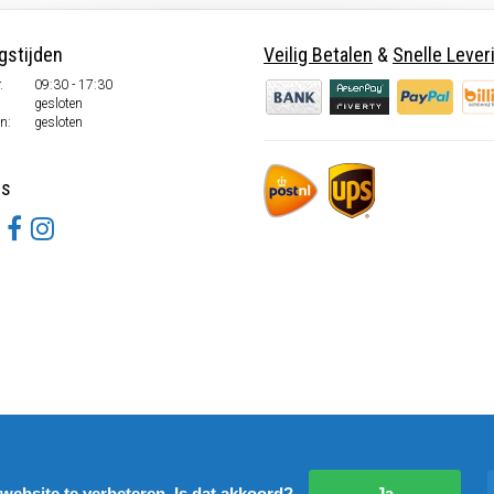
gstijden
Veilig Betalen
&
Snelle Lever
.
09:30 - 17:30
.
gesloten
n:
gesloten
ns
website te verbeteren. Is dat akkoord?
Ja