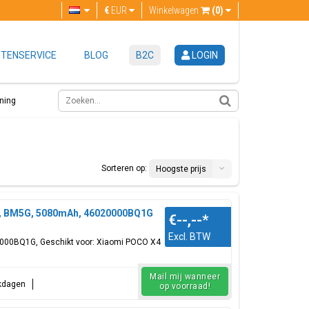
€
EUR
Winkelwagen
(0)
TENSERVICE
BLOG
B2C
LOGIN
ning
Sorteren op:
Hoogste prijs
j, BM5G, 5080mAh, 46020000BQ1G
€--,--
*
Excl. BTW
20000BQ1G, Geschikt voor: Xiaomi POCO X4
Mail mij wanneer
rkdagen
op voorraad!