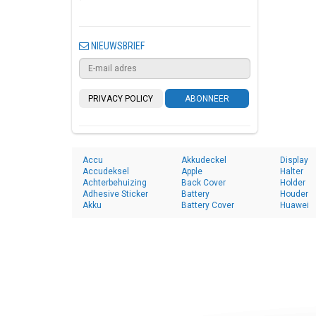
NIEUWSBRIEF
PRIVACY POLICY
ABONNEER
Accu
Akkudeckel
Display
Accudeksel
Apple
Halter
Achterbehuizing
Back Cover
Holder
Adhesive Sticker
Battery
Houder
Akku
Battery Cover
Huawei