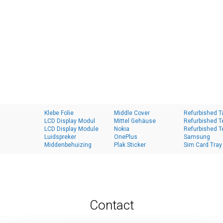
Klebe Folie
Middle Cover
Refurbished T
LCD Display Modul
Mittel Gehäuse
Refurbished T
LCD Display Module
Nokia
Refurbished T
Luidspreker
OnePlus
Samsung
Middenbehuizing
Plak Sticker
Sim Card Tray
Contact