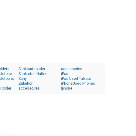
ablets
Simkaarthouder
accessories
elefone
Simkarten Halter
iPad
elefoons
Sony
iPad Used Tablets
Zubehör
iPhoneUsed Phones
 Holder
accessoires
iphone