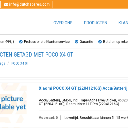
info@dutchspares.com
OVER ONS
PRODUCTEN
KLAN
ven €99,-)
Professionele Klantenservice
Garantie
Betalen op reke
CTEN GETAGD MET POCO X4 GT
ags
POCO X4 GT
Xiaomi POCO X4 GT (22041216G) Accu/Batteri
Accu/Batterij, BM5G, Incl. Tape/Adhesive/Sticker, 460
GT (22041216G), Redmi Note 11T Pro (22041216C)
Voorraad: 0
Levertijd: Beschikbaar binnen 5 - 15 we