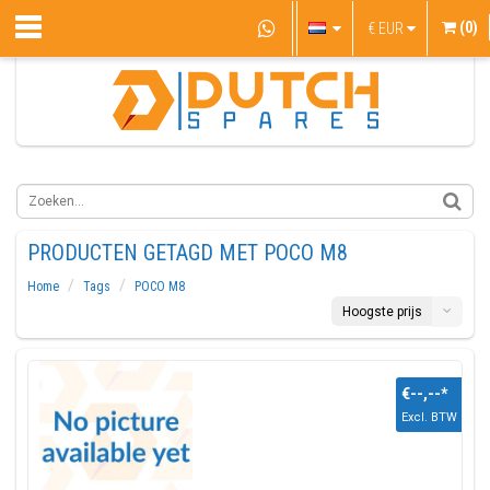
(0)
€
EUR
PRODUCTEN GETAGD MET POCO M8
Home
Tags
POCO M8
Hoogste prijs
€--,--
*
Excl. BTW