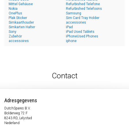
Mittel Gehäuse
Refurbished Telefone
Nokia
Refurbished Telefoons
OnePlus
Samsung
Plak Sticker
Sim Card Tray Holder
Simkaarthouder
accessories
Simkarten Halter
iPad
Sony
iPad Used Tablets
Zubehör
iPhoneUsed Phones
accessoires
iphone
Contact
Adresgegevens
DutchSpares B.V.
Bolderweg 72 F
8243 RD, Lelystad
Nederland