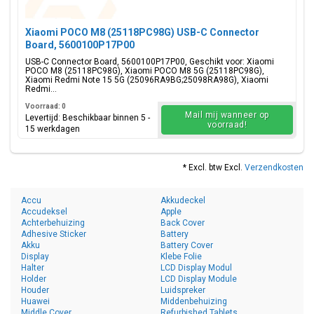
Xiaomi POCO M8 (25118PC98G) USB-C Connector
Board, 5600100P17P00
USB-C Connector Board, 5600100P17P00, Geschikt voor: Xiaomi
POCO M8 (25118PC98G), Xiaomi POCO M8 5G (25118PC98G),
Xiaomi Redmi Note 15 5G (25096RA9BG;25098RA98G), Xiaomi
Redmi...
Voorraad: 0
Mail mij wanneer op
Levertijd: Beschikbaar binnen 5 -
voorraad!
15 werkdagen
* Excl. btw Excl.
Verzendkosten
Accu
Akkudeckel
Accudeksel
Apple
Achterbehuizing
Back Cover
Adhesive Sticker
Battery
Akku
Battery Cover
Display
Klebe Folie
Halter
LCD Display Modul
Holder
LCD Display Module
Houder
Luidspreker
Huawei
Middenbehuizing
Middle Cover
Refurbished Tablets