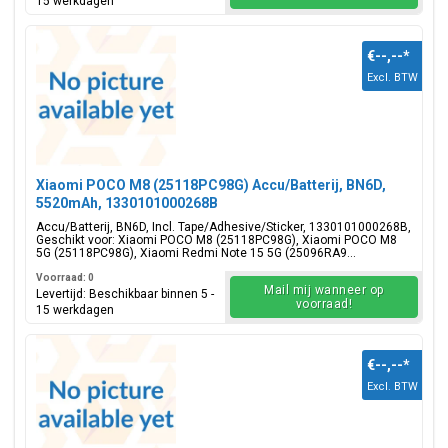
15 werkdagen
€--,--
*
Excl. BTW
Xiaomi POCO M8 (25118PC98G) Accu/Batterij, BN6D,
5520mAh, 1330101000268B
Accu/Batterij, BN6D, Incl. Tape/Adhesive/Sticker, 1330101000268B,
Geschikt voor: Xiaomi POCO M8 (25118PC98G), Xiaomi POCO M8
5G (25118PC98G), Xiaomi Redmi Note 15 5G (25096RA9...
Voorraad: 0
Mail mij wanneer op
Levertijd: Beschikbaar binnen 5 -
voorraad!
15 werkdagen
€--,--
*
Excl. BTW