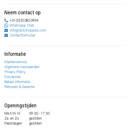
Neem contact op
+31(0)320820994
Whatsapp Chat
info@dutchspares.com
Contactformulier
Informatie
Klantenservice
Algemene voorwaarden
Privacy Policy
Disclaimer
Betaal informatie
Retouren & Garantie
Openingstijden
Ma t/m Vr.
09:30 - 17:30
Za. en Zo.
gesloten
Feestdagen:
gesloten