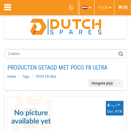
(0)
€
EUR
PRODUCTEN GETAGD MET POCO F8 ULTRA
Home
Tags
POCO F8 Ultra
Hoogste prijs
€--,--
*
Excl. BTW