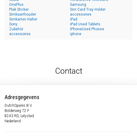
OnePlus
Samsung
Plak Sticker
Sim Card Tray Holder
Simkaarthouder
accessories
Simkarten Halter
iPad
Sony
iPad Used Tablets
Zubehör
iPhoneUsed Phones
accessoires
iphone
Contact
Adresgegevens
DutchSpares B.V.
Bolderweg 72 F
8243 RD, Lelystad
Nederland