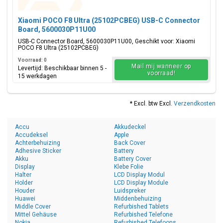
Xiaomi POCO F8 Ultra (25102PCBEG) USB-C Connector
Board, 5600030P11U00
USB-C Connector Board, 5600030P11U00, Geschikt voor: Xiaomi
POCO F8 Ultra (25102PCBEG)
Voorraad: 0
Mail mij wanneer op
Levertijd: Beschikbaar binnen 5 -
voorraad!
15 werkdagen
* Excl. btw Excl.
Verzendkosten
Accu
Akkudeckel
Accudeksel
Apple
Achterbehuizing
Back Cover
Adhesive Sticker
Battery
Akku
Battery Cover
Display
Klebe Folie
Halter
LCD Display Modul
Holder
LCD Display Module
Houder
Luidspreker
Huawei
Middenbehuizing
Middle Cover
Refurbished Tablets
Mittel Gehäuse
Refurbished Telefone
Nokia
Refurbished Telefoons