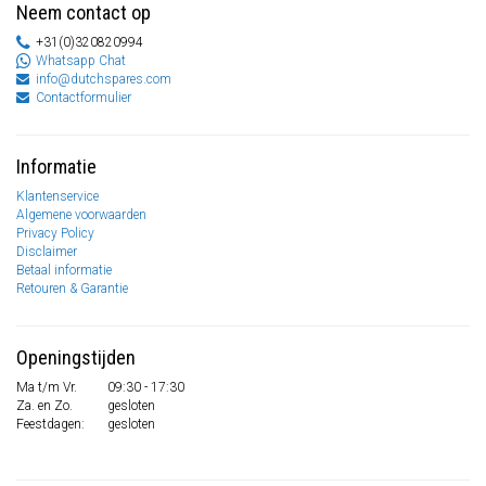
Neem contact op
+31(0)320820994
Whatsapp Chat
info@dutchspares.com
Contactformulier
Informatie
Klantenservice
Algemene voorwaarden
Privacy Policy
Disclaimer
Betaal informatie
Retouren & Garantie
Openingstijden
Ma t/m Vr.
09:30 - 17:30
Za. en Zo.
gesloten
Feestdagen:
gesloten