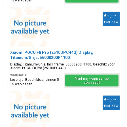
15 werkdagen
€--,--
*
Excl. BTW
Xiaomi POCO F8 Pro (2510DPC44G) Display,
Titanium/Grijs, 56000200P1100
Display, Titanium/Grijs, Incl. frame, 56000200P1100, Geschikt voor:
Xiaomi POCO F8 Pro (2510DPC44G)
Voorraad: 0
Mail mij wanneer op
Levertijd: Beschikbaar binnen 5 -
voorraad!
15 werkdagen
€--,--
*
Excl. BTW