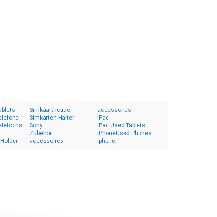
ablets
Simkaarthouder
accessories
elefone
Simkarten Halter
iPad
elefoons
Sony
iPad Used Tablets
Zubehör
iPhoneUsed Phones
 Holder
accessoires
iphone