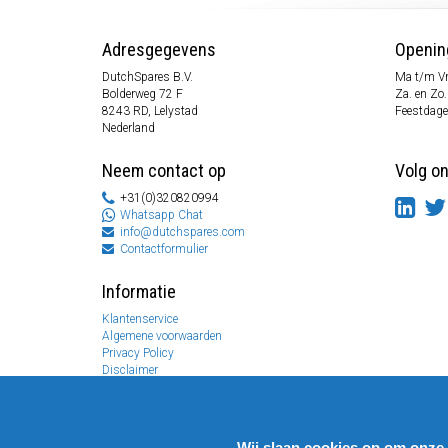
Adresgegevens
Openin
DutchSpares B.V.
Ma t/m Vr
Bolderweg 72 F
Za. en Zo
8243 RD, Lelystad
Feestdage
Nederland
Neem contact op
Volg o
+31(0)320820994
Whatsapp Chat
info@dutchspares.com
Contactformulier
Informatie
Klantenservice
Algemene voorwaarden
Privacy Policy
Disclaimer
Betaal informatie
Retouren & Garantie
Wij slaan cookies op om onze 