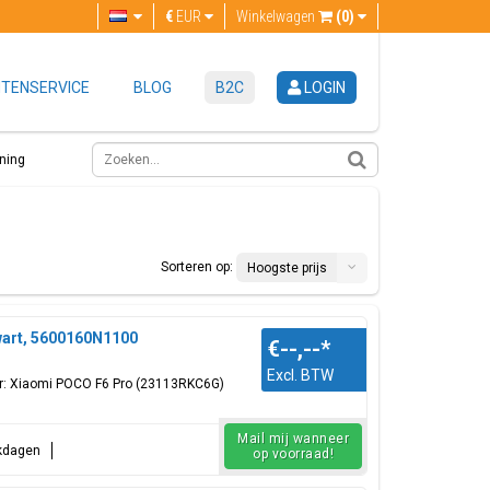
€
EUR
Winkelwagen
(0)
TENSERVICE
BLOG
B2C
LOGIN
ning
Sorteren op:
Hoogste prijs
wart, 5600160N1100
€--,--
*
Excl. BTW
oor: Xiaomi POCO F6 Pro (23113RKC6G)
Mail mij wanneer
rkdagen
op voorraad!