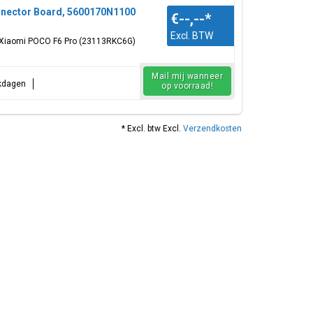
nector Board, 5600170N1100
€--,--
*
Excl. BTW
 Xiaomi POCO F6 Pro (23113RKC6G)
Mail mij wanneer
rkdagen
op voorraad!
* Excl. btw Excl.
Verzendkosten