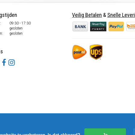
gstijden
Veilig Betalen
&
Snelle Lever
.
09:30 - 17:30
.
gesloten
n:
gesloten
ns
website te verbeteren. Is dat akkoord?
Ja