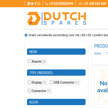
+31(0)320820994
+31 628 652 468
Gratis verzekerde verzending voor | NL | BE | DE | (orders bo
PRODU
MERK
Home
T
Xiaomi
(2)
TYPE ONDERDEEL
Display
(1)
USB Connector
(1)
Connector
(1)
KLEUR