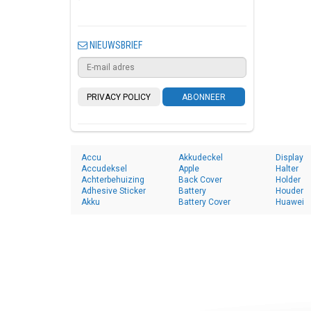
NIEUWSBRIEF
PRIVACY POLICY
ABONNEER
Accu
Akkudeckel
Display
Accudeksel
Apple
Halter
Achterbehuizing
Back Cover
Holder
Adhesive Sticker
Battery
Houder
Akku
Battery Cover
Huawei