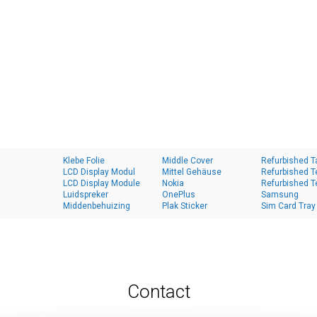
Klebe Folie
Middle Cover
Refurbished T
LCD Display Modul
Mittel Gehäuse
Refurbished T
LCD Display Module
Nokia
Refurbished T
Luidspreker
OnePlus
Samsung
Middenbehuizing
Plak Sticker
Sim Card Tray
Contact