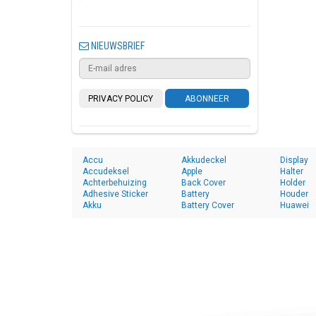
NIEUWSBRIEF
PRIVACY POLICY
ABONNEER
Accu
Akkudeckel
Display
Accudeksel
Apple
Halter
Achterbehuizing
Back Cover
Holder
Adhesive Sticker
Battery
Houder
Akku
Battery Cover
Huawei