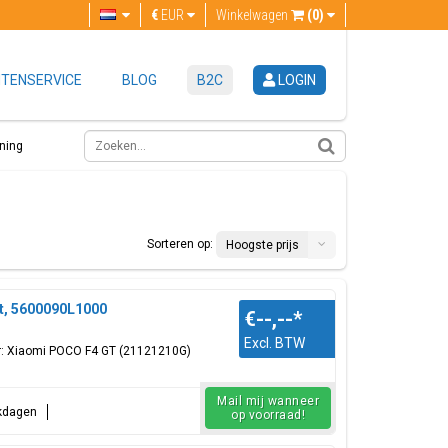
€
EUR
Winkelwagen
(0)
TENSERVICE
BLOG
B2C
LOGIN
ning
Sorteren op:
Hoogste prijs
t, 5600090L1000
€--,--
*
Excl. BTW
oor: Xiaomi POCO F4 GT (21121210G)
Mail mij wanneer
rkdagen
op voorraad!