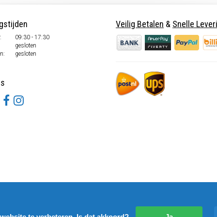
gstijden
Veilig Betalen
&
Snelle Lever
.
09:30 - 17:30
.
gesloten
n:
gesloten
ns
website te verbeteren. Is dat akkoord?
Ja