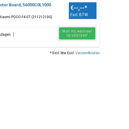
ctor Board, 56000C0L1000
€--,--
*
Excl. BTW
 Xiaomi POCO F4 GT (21121210G)
Mail mij wanneer
rkdagen
op voorraad!
* Excl. btw Excl.
Verzendkosten