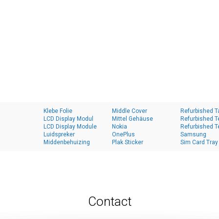
Klebe Folie
Middle Cover
Refurbished T
LCD Display Modul
Mittel Gehäuse
Refurbished T
LCD Display Module
Nokia
Refurbished T
Luidspreker
OnePlus
Samsung
Middenbehuizing
Plak Sticker
Sim Card Tray
Contact