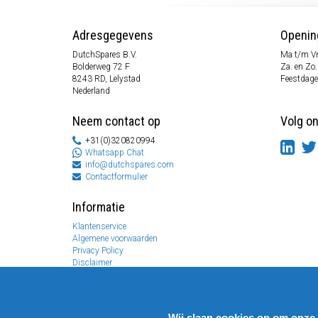
Adresgegevens
Openin
DutchSpares B.V.
Ma t/m Vr
Bolderweg 72 F
Za. en Zo
8243 RD, Lelystad
Feestdage
Nederland
Neem contact op
Volg o
+31(0)320820994
Whatsapp Chat
info@dutchspares.com
Contactformulier
Informatie
Klantenservice
Algemene voorwaarden
Privacy Policy
Disclaimer
Betaal informatie
Retouren & Garantie
Wij slaan cookies op om onze 