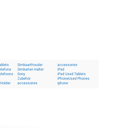
ablets
Simkaarthouder
accessories
elefone
Simkarten Halter
iPad
elefoons
Sony
iPad Used Tablets
Zubehör
iPhoneUsed Phones
 Holder
accessoires
iphone