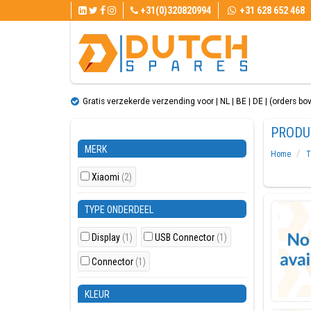
+31(0)320820994
+31 628 652 468
Gratis verzekerde verzending voor | NL | BE | DE | (orders bo
PRODU
MERK
Home
T
Xiaomi
(2)
TYPE ONDERDEEL
Display
(1)
USB Connector
(1)
Connector
(1)
KLEUR