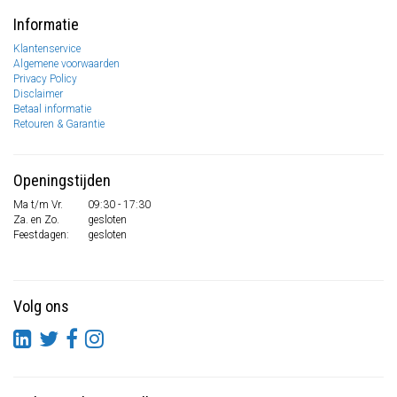
Informatie
Klantenservice
Algemene voorwaarden
Privacy Policy
Disclaimer
Betaal informatie
Retouren & Garantie
Openingstijden
Ma t/m Vr.
09:30 - 17:30
Za. en Zo.
gesloten
Feestdagen:
gesloten
Volg ons