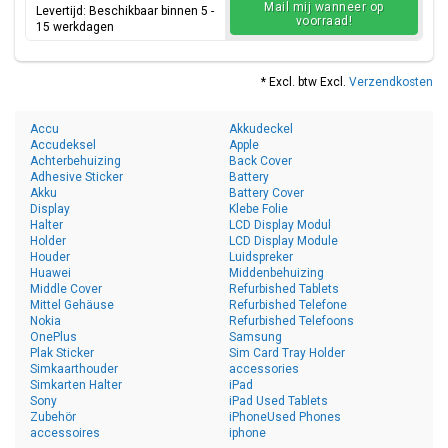
Mail mij wanneer op
Levertijd: Beschikbaar binnen 5 -
voorraad!
15 werkdagen
* Excl. btw Excl.
Verzendkosten
Accu
Akkudeckel
Accudeksel
Apple
Achterbehuizing
Back Cover
Adhesive Sticker
Battery
Akku
Battery Cover
Display
Klebe Folie
Halter
LCD Display Modul
Holder
LCD Display Module
Houder
Luidspreker
Huawei
Middenbehuizing
Middle Cover
Refurbished Tablets
Mittel Gehäuse
Refurbished Telefone
Nokia
Refurbished Telefoons
OnePlus
Samsung
Plak Sticker
Sim Card Tray Holder
Simkaarthouder
accessories
Simkarten Halter
iPad
Sony
iPad Used Tablets
Zubehör
iPhoneUsed Phones
accessoires
iphone