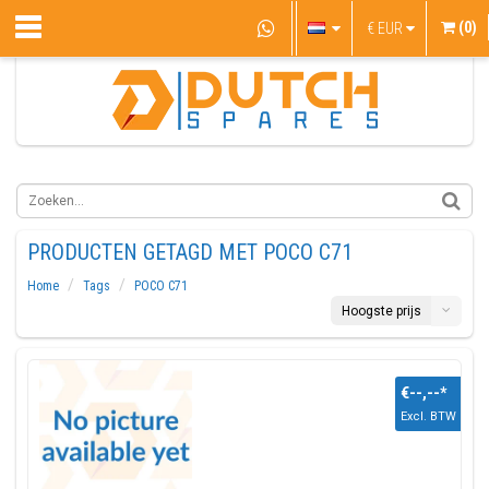
(0)
€
EUR
PRODUCTEN GETAGD MET POCO C71
Home
Tags
POCO C71
Hoogste prijs
€--,--
*
Excl. BTW