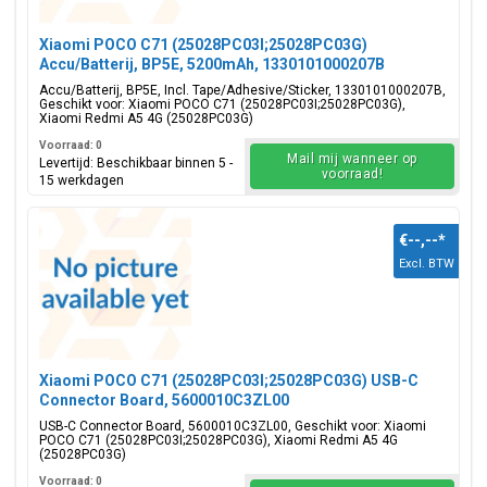
Xiaomi POCO C71 (25028PC03I;25028PC03G)
Accu/Batterij, BP5E, 5200mAh, 1330101000207B
Accu/Batterij, BP5E, Incl. Tape/Adhesive/Sticker, 1330101000207B,
Geschikt voor: Xiaomi POCO C71 (25028PC03I;25028PC03G),
Xiaomi Redmi A5 4G (25028PC03G)
Voorraad: 0
Mail mij wanneer op
Levertijd: Beschikbaar binnen 5 -
voorraad!
15 werkdagen
€--,--
*
Excl. BTW
Xiaomi POCO C71 (25028PC03I;25028PC03G) USB-C
Connector Board, 5600010C3ZL00
USB-C Connector Board, 5600010C3ZL00, Geschikt voor: Xiaomi
POCO C71 (25028PC03I;25028PC03G), Xiaomi Redmi A5 4G
(25028PC03G)
Voorraad: 0