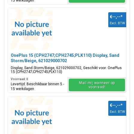
15 werkdagen
€--,--
*
Excl. BTW
OnePlus 15 (CPH2747;CPH2745;PLK110) Display, Sand
Storm/Beige, 621029000702
Display, Sand Storm/Beige, 621029000702, Geschikt voor: OnePlus
15 (CPH2747;CPH2745;PLK110)
Voorraad: 0
Mail mij wanneer op
Levertijd: Beschikbaar binnen 5 -
voorraad!
15 werkdagen
€--,--
*
Excl. BTW