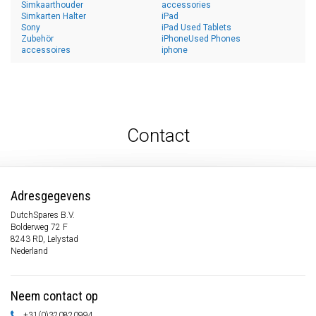
Simkaarthouder
accessories
Simkarten Halter
iPad
Sony
iPad Used Tablets
Zubehör
iPhoneUsed Phones
accessoires
iphone
Contact
Adresgegevens
DutchSpares B.V.
Bolderweg 72 F
8243 RD, Lelystad
Nederland
Neem contact op
+31(0)320820994