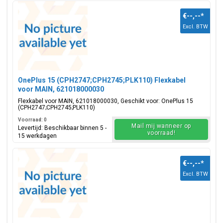
€--,--
*
Excl. BTW
OnePlus 15 (CPH2747;CPH2745;PLK110) Flexkabel
voor MAIN, 621018000030
Flexkabel voor MAIN, 621018000030, Geschikt voor: OnePlus 15
(CPH2747;CPH2745;PLK110)
Voorraad: 0
Mail mij wanneer op
Levertijd: Beschikbaar binnen 5 -
voorraad!
15 werkdagen
€--,--
*
Excl. BTW