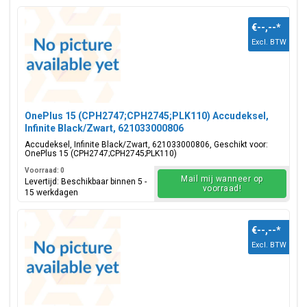
€--,--
*
Excl. BTW
OnePlus 15 (CPH2747;CPH2745;PLK110) Accudeksel,
Infinite Black/Zwart, 621033000806
Accudeksel, Infinite Black/Zwart, 621033000806, Geschikt voor:
OnePlus 15 (CPH2747;CPH2745;PLK110)
Voorraad: 0
Mail mij wanneer op
Levertijd: Beschikbaar binnen 5 -
voorraad!
15 werkdagen
€--,--
*
Excl. BTW