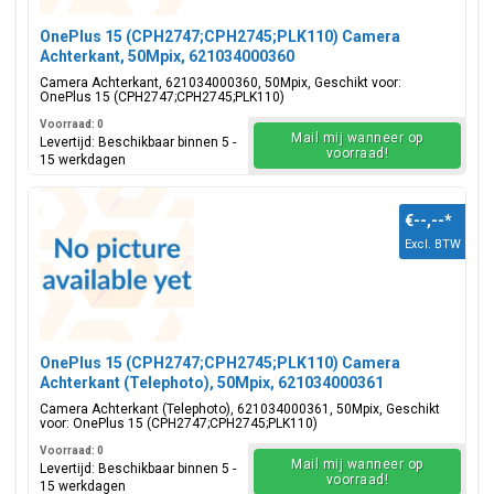
OnePlus 15 (CPH2747;CPH2745;PLK110) Camera
Achterkant, 50Mpix, 621034000360
Camera Achterkant, 621034000360, 50Mpix, Geschikt voor:
OnePlus 15 (CPH2747;CPH2745;PLK110)
Voorraad: 0
Mail mij wanneer op
Levertijd: Beschikbaar binnen 5 -
voorraad!
15 werkdagen
€--,--
*
Excl. BTW
OnePlus 15 (CPH2747;CPH2745;PLK110) Camera
Achterkant (Telephoto), 50Mpix, 621034000361
Camera Achterkant (Telephoto), 621034000361, 50Mpix, Geschikt
voor: OnePlus 15 (CPH2747;CPH2745;PLK110)
Voorraad: 0
Mail mij wanneer op
Levertijd: Beschikbaar binnen 5 -
voorraad!
15 werkdagen