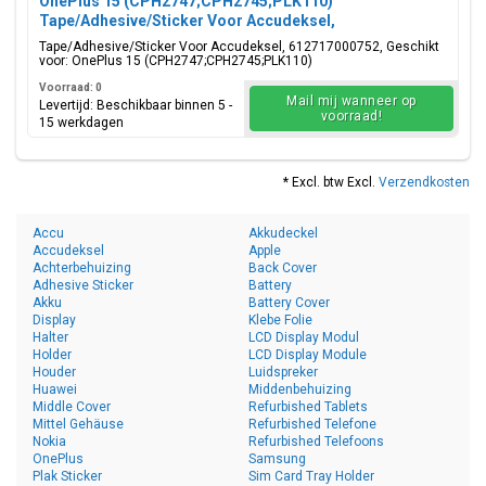
OnePlus 15 (CPH2747;CPH2745;PLK110)
Tape/Adhesive/Sticker Voor Accudeksel,
612717000752
Tape/Adhesive/Sticker Voor Accudeksel, 612717000752, Geschikt
voor: OnePlus 15 (CPH2747;CPH2745;PLK110)
Voorraad: 0
Mail mij wanneer op
Levertijd: Beschikbaar binnen 5 -
voorraad!
15 werkdagen
* Excl. btw Excl.
Verzendkosten
Accu
Akkudeckel
Accudeksel
Apple
Achterbehuizing
Back Cover
Adhesive Sticker
Battery
Akku
Battery Cover
Display
Klebe Folie
Halter
LCD Display Modul
Holder
LCD Display Module
Houder
Luidspreker
Huawei
Middenbehuizing
Middle Cover
Refurbished Tablets
Mittel Gehäuse
Refurbished Telefone
Nokia
Refurbished Telefoons
OnePlus
Samsung
Plak Sticker
Sim Card Tray Holder