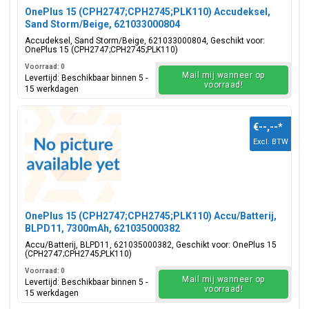
OnePlus 15 (CPH2747;CPH2745;PLK110) Accudeksel,
Sand Storm/Beige, 621033000804
Accudeksel, Sand Storm/Beige, 621033000804, Geschikt voor:
OnePlus 15 (CPH2747;CPH2745;PLK110)
Voorraad: 0
Mail mij wanneer op
Levertijd: Beschikbaar binnen 5 -
voorraad!
15 werkdagen
€--,--
*
Excl. BTW
OnePlus 15 (CPH2747;CPH2745;PLK110) Accu/Batterij,
BLPD11, 7300mAh, 621035000382
Accu/Batterij, BLPD11, 621035000382, Geschikt voor: OnePlus 15
(CPH2747;CPH2745;PLK110)
Voorraad: 0
Mail mij wanneer op
Levertijd: Beschikbaar binnen 5 -
voorraad!
15 werkdagen