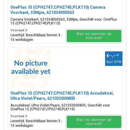
OnePlus 15 (CPH2747;CPH2745;PLK110) Camera
Voorkant, 32Mpix, 621034000363
Camera Voorkant, 621034000363, 32Mpix, Geschikt voor: OnePlus
15 (CPH2747;CPH2745;PLK110)
Voorraad: 0
Mail mij wanneer op
Levertijd: Beschikbaar binnen 5 -
voorraad!
15 werkdagen
€--,--
*
Excl. BTW
OnePlus 15 (CPH2747;CPH2745;PLK110) Accudeksel,
Ultra Violet/Paars, 621033000805
Accudeksel, Ultra Violet/Paars, 621033000805, Geschikt voor:
OnePlus 15 (CPH2747;CPH2745;PLK110)
Voorraad: 0
Mail mij wanneer op
Levertijd: Beschikbaar binnen 5 -
voorraad!
15 werkdagen