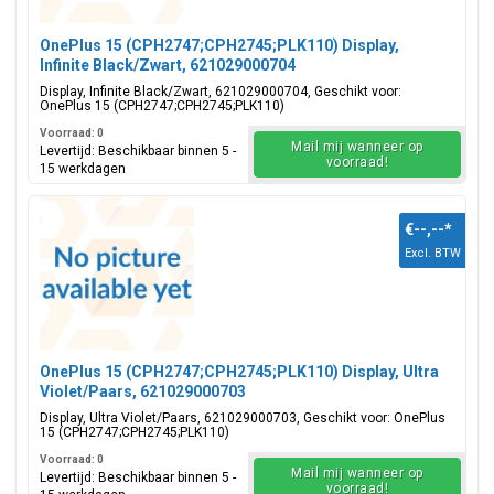
OnePlus 15 (CPH2747;CPH2745;PLK110) Display,
Infinite Black/Zwart, 621029000704
Display, Infinite Black/Zwart, 621029000704, Geschikt voor:
OnePlus 15 (CPH2747;CPH2745;PLK110)
Voorraad: 0
Mail mij wanneer op
Levertijd: Beschikbaar binnen 5 -
voorraad!
15 werkdagen
€--,--
*
Excl. BTW
OnePlus 15 (CPH2747;CPH2745;PLK110) Display, Ultra
Violet/Paars, 621029000703
Display, Ultra Violet/Paars, 621029000703, Geschikt voor: OnePlus
15 (CPH2747;CPH2745;PLK110)
Voorraad: 0
Mail mij wanneer op
Levertijd: Beschikbaar binnen 5 -
voorraad!