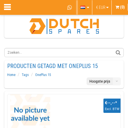
(0)
€
EUR
PRODUCTEN GETAGD MET ONEPLUS 15
Home
Tags
OnePlus 15
Hoogste prijs
€--,--
*
Excl. BTW