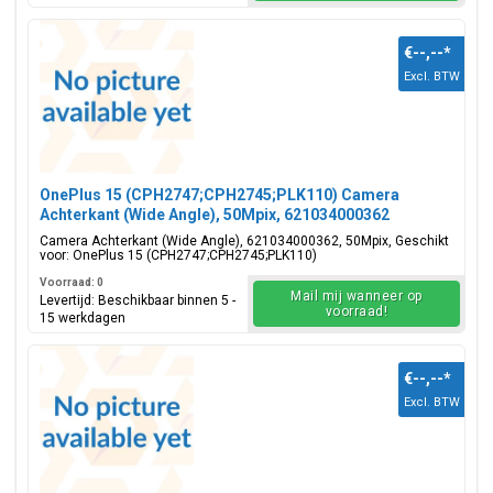
€--,--
*
Excl. BTW
OnePlus 15 (CPH2747;CPH2745;PLK110) Camera
Achterkant (Wide Angle), 50Mpix, 621034000362
Camera Achterkant (Wide Angle), 621034000362, 50Mpix, Geschikt
voor: OnePlus 15 (CPH2747;CPH2745;PLK110)
Voorraad: 0
Mail mij wanneer op
Levertijd: Beschikbaar binnen 5 -
voorraad!
15 werkdagen
€--,--
*
Excl. BTW