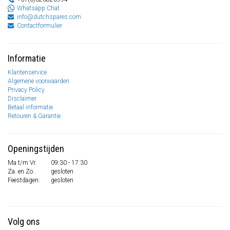
Whatsapp Chat
info@dutchspares.com
Contactformulier
Informatie
Klantenservice
Algemene voorwaarden
Privacy Policy
Disclaimer
Betaal informatie
Retouren & Garantie
Openingstijden
Ma t/m Vr.
09:30 - 17:30
Za. en Zo.
gesloten
Feestdagen:
gesloten
Volg ons