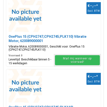
€--,--
*
Excl. BTW
OnePlus 15 (CPH2747;CPH2745;PLK110) Vibratie
Motor, 620089000001
Vibratie Motor, 620089000001, Geschikt voor: OnePlus 15
(CPH2747;CPH2745;PLK110)
Voorraad: 0
Mail mij wanneer op
Levertijd: Beschikbaar binnen 5 -
voorraad!
15 werkdagen
€--,--
*
Excl. BTW