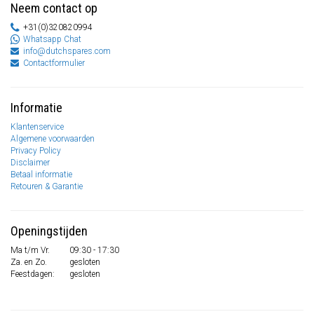
Neem contact op
+31(0)320820994
Whatsapp Chat
info@dutchspares.com
Contactformulier
Informatie
Klantenservice
Algemene voorwaarden
Privacy Policy
Disclaimer
Betaal informatie
Retouren & Garantie
Openingstijden
Ma t/m Vr.
09:30 - 17:30
Za. en Zo.
gesloten
Feestdagen:
gesloten