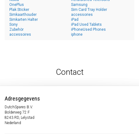
OnePlus
Samsung
Plak Sticker
Sim Card Tray Holder
Simkaarthouder
accessories
Simkarten Halter
iPad
Sony
iPad Used Tablets
Zubehör
iPhoneUsed Phones
accessoires
iphone
Contact
Adresgegevens
DutchSpares B.V.
Bolderweg 72 F
8243 RD, Lelystad
Nederland