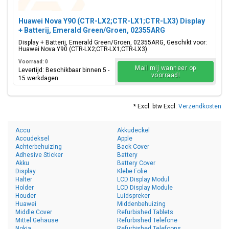
Huawei Nova Y90 (CTR-LX2;CTR-LX1;CTR-LX3) Display
+ Batterij, Emerald Green/Groen, 02355ARG
Display + Batterij, Emerald Green/Groen, 02355ARG, Geschikt voor:
Huawei Nova Y90 (CTR-LX2;CTR-LX1;CTR-LX3)
Voorraad: 0
Mail mij wanneer op
Levertijd: Beschikbaar binnen 5 -
voorraad!
15 werkdagen
* Excl. btw Excl.
Verzendkosten
Accu
Akkudeckel
Accudeksel
Apple
Achterbehuizing
Back Cover
Adhesive Sticker
Battery
Akku
Battery Cover
Display
Klebe Folie
Halter
LCD Display Modul
Holder
LCD Display Module
Houder
Luidspreker
Huawei
Middenbehuizing
Middle Cover
Refurbished Tablets
Mittel Gehäuse
Refurbished Telefone
Nokia
Refurbished Telefoons