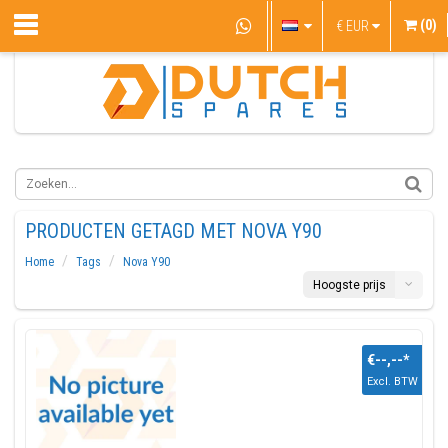
(0)
€
EUR
PRODUCTEN GETAGD MET NOVA Y90
Home
Tags
Nova Y90
Hoogste prijs
€--,--
*
Excl. BTW