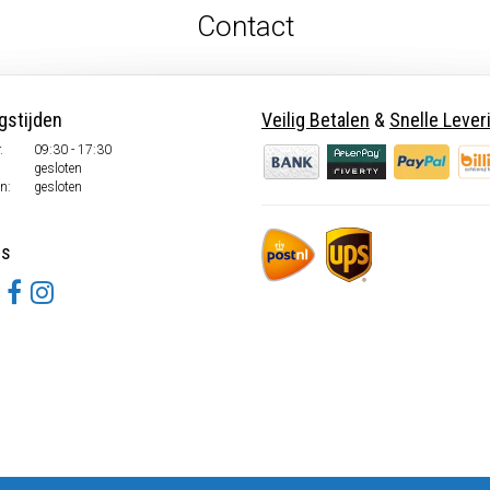
Contact
gstijden
Veilig Betalen
&
Snelle Lever
.
09:30 - 17:30
.
gesloten
n:
gesloten
ns