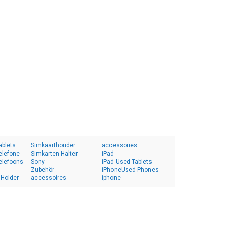
ablets
Simkaarthouder
accessories
elefone
Simkarten Halter
iPad
elefoons
Sony
iPad Used Tablets
Zubehör
iPhoneUsed Phones
 Holder
accessoires
iphone