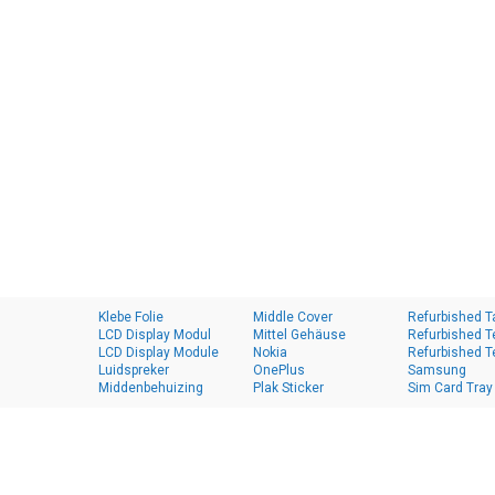
Klebe Folie
Middle Cover
Refurbished T
LCD Display Modul
Mittel Gehäuse
Refurbished T
LCD Display Module
Nokia
Refurbished T
Luidspreker
OnePlus
Samsung
Middenbehuizing
Plak Sticker
Sim Card Tray