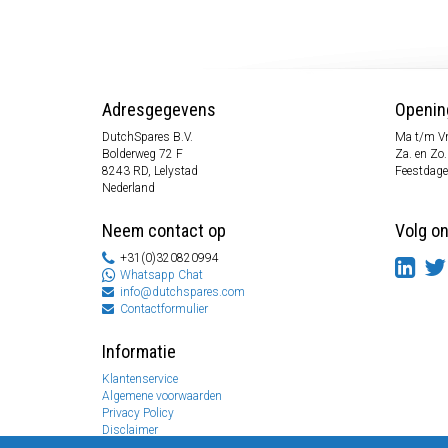
Adresgegevens
Openin
DutchSpares B.V.
Ma t/m Vr
Bolderweg 72 F
Za. en Zo
8243 RD, Lelystad
Feestdage
Nederland
Neem contact op
Volg o
+31(0)320820994
Whatsapp Chat
info@dutchspares.com
Contactformulier
Informatie
Klantenservice
Algemene voorwaarden
Privacy Policy
Disclaimer
Betaal informatie