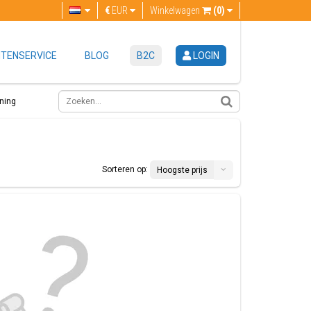
€
EUR
Winkelwagen
(0)
TENSERVICE
BLOG
B2C
LOGIN
ning
Sorteren op:
Hoogste prijs