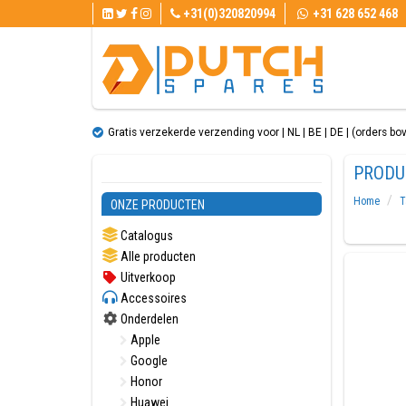
+31(0)320820994
+31 628 652 468
Gratis verzekerde verzending voor | NL | BE | DE | (orders bo
PRODU
Home
T
ONZE PRODUCTEN
Catalogus
Alle producten
Uitverkoop
Accessoires
Onderdelen
Apple
Google
Honor
Huawei