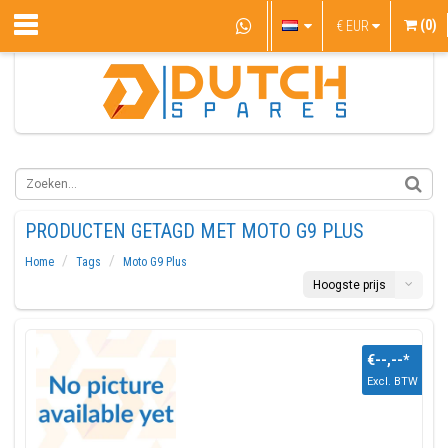
(0)
€
EUR
PRODUCTEN GETAGD MET MOTO G9 PLUS
Home
Tags
Moto G9 Plus
Hoogste prijs
€--,--
*
Excl. BTW