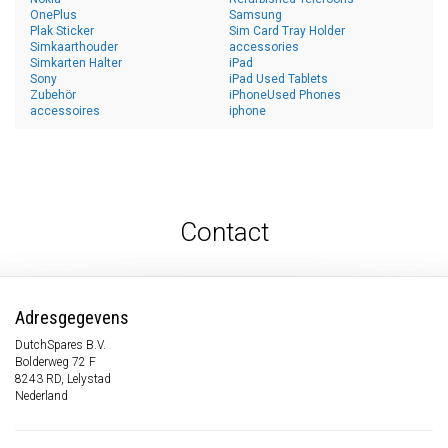
OnePlus
Samsung
Plak Sticker
Sim Card Tray Holder
Simkaarthouder
accessories
Simkarten Halter
iPad
Sony
iPad Used Tablets
Zubehör
iPhoneUsed Phones
accessoires
iphone
Contact
Adresgegevens
DutchSpares B.V.
Bolderweg 72 F
8243 RD, Lelystad
Nederland