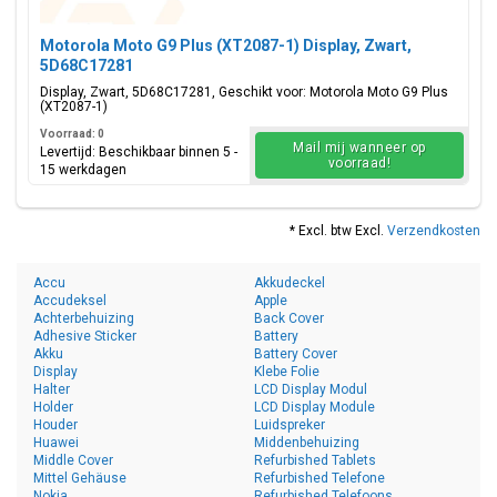
Motorola Moto G9 Plus (XT2087-1) Display, Zwart,
5D68C17281
Display, Zwart, 5D68C17281, Geschikt voor: Motorola Moto G9 Plus
(XT2087-1)
Voorraad: 0
Mail mij wanneer op
Levertijd: Beschikbaar binnen 5 -
voorraad!
15 werkdagen
* Excl. btw Excl.
Verzendkosten
Accu
Akkudeckel
Accudeksel
Apple
Achterbehuizing
Back Cover
Adhesive Sticker
Battery
Akku
Battery Cover
Display
Klebe Folie
Halter
LCD Display Modul
Holder
LCD Display Module
Houder
Luidspreker
Huawei
Middenbehuizing
Middle Cover
Refurbished Tablets
Mittel Gehäuse
Refurbished Telefone
Nokia
Refurbished Telefoons