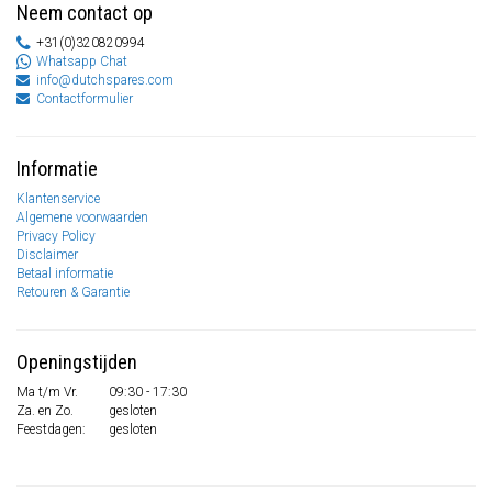
Neem contact op
+31(0)320820994
Whatsapp Chat
info@dutchspares.com
Contactformulier
Informatie
Klantenservice
Algemene voorwaarden
Privacy Policy
Disclaimer
Betaal informatie
Retouren & Garantie
Openingstijden
Ma t/m Vr.
09:30 - 17:30
Za. en Zo.
gesloten
Feestdagen:
gesloten