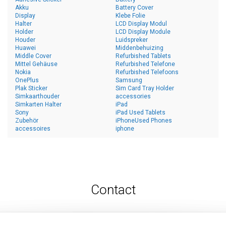
Akku
Battery Cover
Display
Klebe Folie
Halter
LCD Display Modul
Holder
LCD Display Module
Houder
Luidspreker
Huawei
Middenbehuizing
Middle Cover
Refurbished Tablets
Mittel Gehäuse
Refurbished Telefone
Nokia
Refurbished Telefoons
OnePlus
Samsung
Plak Sticker
Sim Card Tray Holder
Simkaarthouder
accessories
Simkarten Halter
iPad
Sony
iPad Used Tablets
Zubehör
iPhoneUsed Phones
accessoires
iphone
Contact