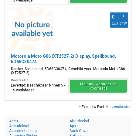
15 werkdagen
€--,--
*
Excl. BTW
Motorola Moto G86 (XT2527-2) Display, Spellbound,
5D68C30474
Display, Spellbound, 5D68C30474, Geschikt voor: Motorola Moto G86
(XT2527-2)
Voorraad: 0
Mail mij wanneer op
Levertijd: Beschikbaar binnen 5 -
voorraad!
15 werkdagen
* Excl. btw Excl.
Verzendkosten
Accu
Akkudeckel
Accudeksel
Apple
Achterbehuizing
Back Cover
Adhesive Sticker
Battery