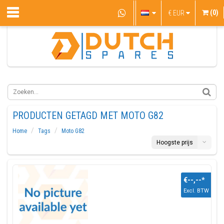
(0)
€
EUR
PRODUCTEN GETAGD MET MOTO G82
Home
Tags
Moto G82
Hoogste prijs
€--,--
*
Excl. BTW