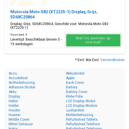
Motorola Moto G82 (XT2225-1) Display, Grijs,
5D68C20864
Display, Grijs, 5D68C20864, Geschikt voor: Motorola Moto G82
(XT2225-1)
Voorraad: 0
Mail mij wanneer op
Levertijd: Beschikbaar binnen 5 -
voorraad!
15 werkdagen
* Excl. btw Excl.
Verzendkosten
Accu
Akkudeckel
Accudeksel
Apple
Achterbehuizing
Back Cover
Adhesive Sticker
Battery
Akku
Battery Cover
Display
Klebe Folie
Halter
LCD Display Modul
Holder
LCD Display Module
Houder
Luidspreker
Huawei
Middenbehuizing
Middle Cover
Refurbished Tablets
Mittel Gehäuse
Refurbished Telefone
Nokia
Refurbished Telefoons