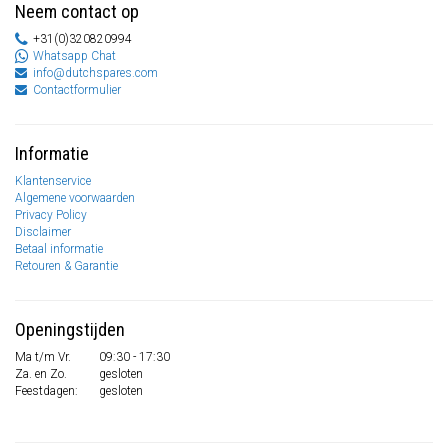
Neem contact op
+31(0)320820994
Whatsapp Chat
info@dutchspares.com
Contactformulier
Informatie
Klantenservice
Algemene voorwaarden
Privacy Policy
Disclaimer
Betaal informatie
Retouren & Garantie
Openingstijden
Ma t/m Vr.
09:30 - 17:30
Za. en Zo.
gesloten
Feestdagen:
gesloten