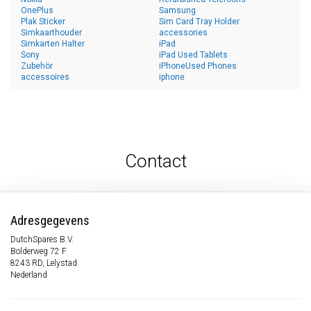
OnePlus
Samsung
Plak Sticker
Sim Card Tray Holder
Simkaarthouder
accessories
Simkarten Halter
iPad
Sony
iPad Used Tablets
Zubehör
iPhoneUsed Phones
accessoires
iphone
Contact
Adresgegevens
DutchSpares B.V.
Bolderweg 72 F
8243 RD, Lelystad
Nederland