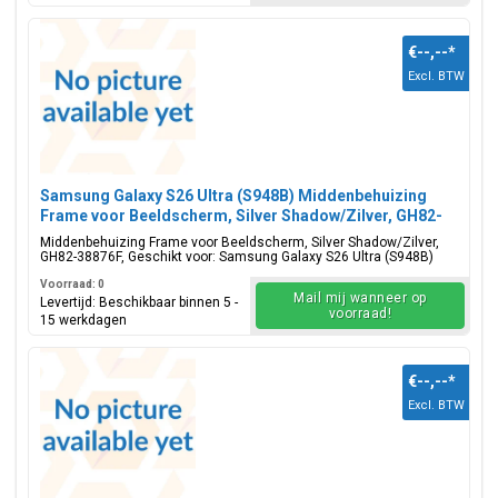
€--,--
*
Excl. BTW
Samsung Galaxy S26 Ultra (S948B) Middenbehuizing
Frame voor Beeldscherm, Silver Shadow/Zilver, GH82-
38876F
Middenbehuizing Frame voor Beeldscherm, Silver Shadow/Zilver,
GH82-38876F, Geschikt voor: Samsung Galaxy S26 Ultra (S948B)
Voorraad: 0
Mail mij wanneer op
Levertijd: Beschikbaar binnen 5 -
voorraad!
15 werkdagen
€--,--
*
Excl. BTW