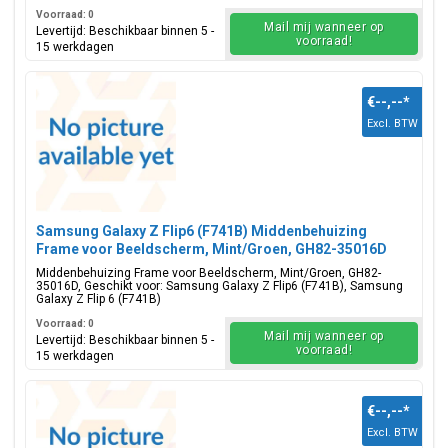
Voorraad: 0
Mail mij wanneer op
Levertijd: Beschikbaar binnen 5 -
voorraad!
15 werkdagen
€--,--
*
Excl. BTW
Samsung Galaxy Z Flip6 (F741B) Middenbehuizing
Frame voor Beeldscherm, Mint/Groen, GH82-35016D
Middenbehuizing Frame voor Beeldscherm, Mint/Groen, GH82-
35016D, Geschikt voor: Samsung Galaxy Z Flip6 (F741B), Samsung
Galaxy Z Flip 6 (F741B)
Voorraad: 0
Mail mij wanneer op
Levertijd: Beschikbaar binnen 5 -
voorraad!
15 werkdagen
€--,--
*
Excl. BTW