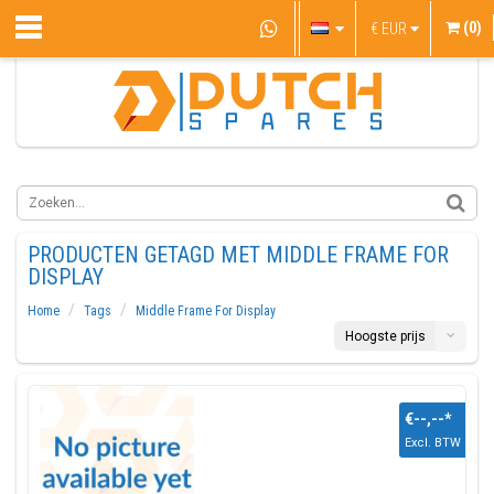
(0)
€
EUR
PRODUCTEN GETAGD MET MIDDLE FRAME FOR
DISPLAY
Home
Tags
Middle Frame For Display
Hoogste prijs
€--,--
*
Excl. BTW