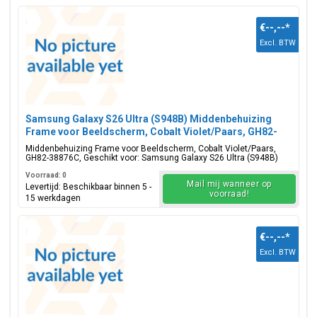
€--,--
*
Excl. BTW
Samsung Galaxy S26 Ultra (S948B) Middenbehuizing
Frame voor Beeldscherm, Cobalt Violet/Paars, GH82-
38876C
Middenbehuizing Frame voor Beeldscherm, Cobalt Violet/Paars,
GH82-38876C, Geschikt voor: Samsung Galaxy S26 Ultra (S948B)
Voorraad: 0
Mail mij wanneer op
Levertijd: Beschikbaar binnen 5 -
voorraad!
15 werkdagen
€--,--
*
Excl. BTW