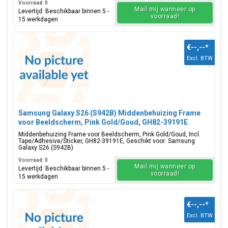
Voorraad: 0
Mail mij wanneer op
Levertijd: Beschikbaar binnen 5 -
voorraad!
15 werkdagen
€--,--
*
Excl. BTW
Samsung Galaxy S26 (S942B) Middenbehuizing Frame
voor Beeldscherm, Pink Gold/Goud, GH82-39191E
Middenbehuizing Frame voor Beeldscherm, Pink Gold/Goud, Incl.
Tape/Adhesive/Sticker, GH82-39191E, Geschikt voor: Samsung
Galaxy S26 (S942B)
Voorraad: 0
Mail mij wanneer op
Levertijd: Beschikbaar binnen 5 -
voorraad!
15 werkdagen
€--,--
*
Excl. BTW