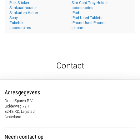
Plak Sticker
Sim Card Tray Holder
Simkaarthouder
accessories
Simkarten Halter
iPad
Sony
iPad Used Tablets
Zubehör
iPhoneUsed Phones
accessoires
iphone
Contact
Adresgegevens
DutchSpares B.V.
Bolderweg 72 F
8243 RD, Lelystad
Nederland
Neem contact op