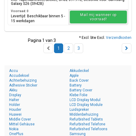
Galaxy S26 (S942B)
Voorraad: 0
Mail mij wanneer op
Levertijd: Beschikbaar binnen 5 -
voorraad!
15 werkdagen
* Excl. btw Excl.
Verzendkosten
Pagina 1 van 3
1
2
3
Accu
Akkudeckel
Accudeksel
Apple
Achterbehuizing
Back Cover
Adhesive Sticker
Battery
Akku
Battery Cover
Display
Klebe Folie
Halter
LCD Display Modul
Holder
LCD Display Module
Houder
Luidspreker
Huawei
Middenbehuizing
Middle Cover
Refurbished Tablets
Mittel Gehäuse
Refurbished Telefone
Nokia
Refurbished Telefoons
OnePlus
Samsung