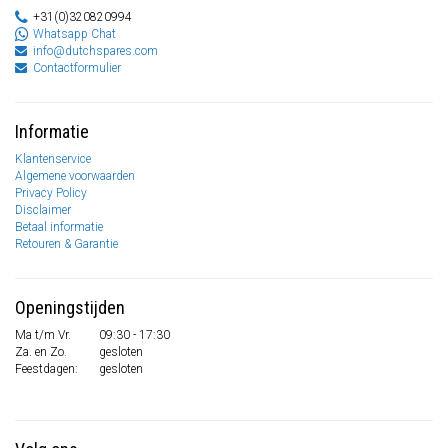
+31(0)320820994
Whatsapp Chat
info@dutchspares.com
Contactformulier
Informatie
Klantenservice
Algemene voorwaarden
Privacy Policy
Disclaimer
Betaal informatie
Retouren & Garantie
Openingstijden
Ma t/m Vr.
09:30 - 17:30
Za. en Zo.
gesloten
Feestdagen:
gesloten